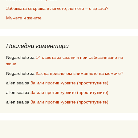
Забивката свършва в леглото, леглото – с връзка?
Мъжете и жените
Последни коментари
Negarcheto
за
14 съвета за свалячи при съблазняване на
жени
Negarcheto
за
Как да привлечем вниманието на момиче?
alien sea
за
За или против курвите (проститутките)
alien sea
за
За или против курвите (проститутките)
alien sea
за
За или против курвите (проститутките)