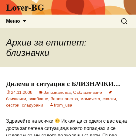
Lover-BG
Към
Търсен
Меню
съдържанието
за:
Архив за етитет:
близначки
Дилема в ситуация с БЛИЗНАЧКИ…
24.11.2008
Запознанства
,
Съблазняване
близначки
,
влюбване
,
Запознанства
,
момичета
,
свалки
,
сестри
,
сладурани
from_usa
Здравейте на всички
Искам да споделя с вас една
доста заплетена ситуация,в която попаднах и се
надявам да ми дадете подходящи съвети. Първо