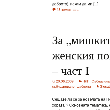
доброто), искам да ми [...]
43 коментара
За „мишкит
женския по
– част І
20.06.2009
НЛП
,
Съблазняв
съблазняване
,
шаблони
Glosat
Сещате ли се за новелата на 
хората"? Основната тематика, 