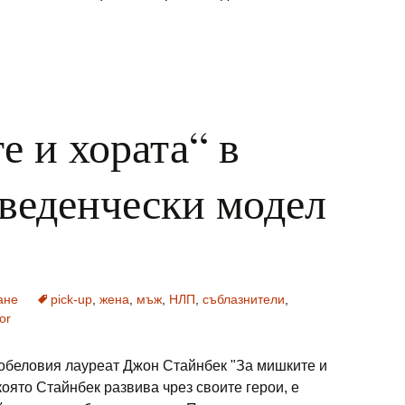
е и хората“ в
веденчески модел
ане
pick-up
,
жена
,
мъж
,
НЛП
,
съблазнители
,
or
Нобеловия лауреат Джон Стайнбек "За мишките и
която Стайнбек развива чрез своите герои, е