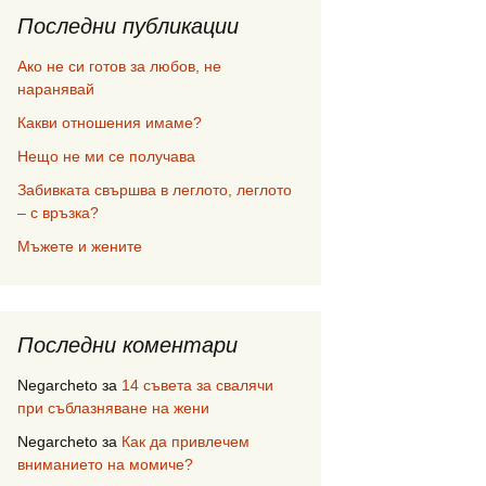
Последни публикации
Ако не си готов за любов, не
наранявай
Какви отношения имаме?
Нещо не ми се получава
Забивката свършва в леглото, леглото
– с връзка?
Мъжете и жените
Последни коментари
Negarcheto
за
14 съвета за свалячи
при съблазняване на жени
Negarcheto
за
Как да привлечем
вниманието на момиче?