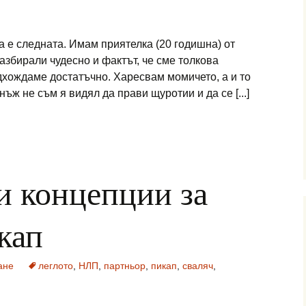
а е следната. Имам приятелка (20 годишна) от
разбирали чудесно и фактът, че сме толкова
одхождаме достатъчно. Харесвам момичето, а и то
ъж не съм я видял да прави щуротии и да се [...]
 концепции за
кап
ане
леглото
,
НЛП
,
партньор
,
пикап
,
сваляч
,