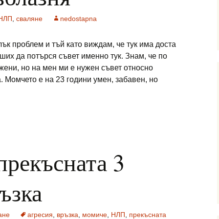
НЛП
,
сваляне
nedostapna
ък проблем и тъй като виждам, че тук има доста
ших да потърся съвет именно тук. Знам, че по
жени, но на мен ми е нужен съвет относно
. Момчето е на 23 години умен, забавен, но
прекъсната 3
ъзка
ане
агресия
,
връзка
,
момиче
,
НЛП
,
прекъсната