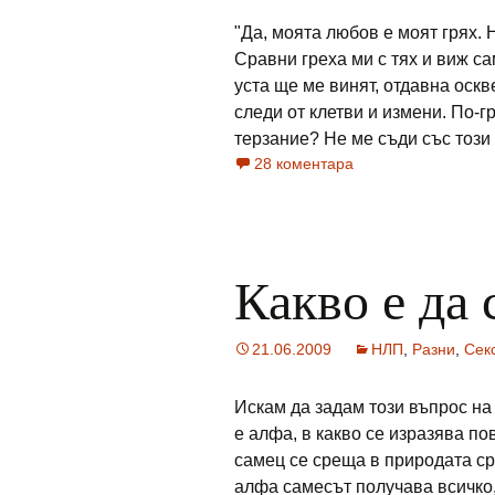
"Да, моята любов е моят грях.
Сравни греха ми с тях и виж са
уста ще ме винят, отдавна оскв
следи от клетви и измени. По-г
терзание? Не ме съди със този гн
28 коментара
Какво е да 
21.06.2009
НЛП
,
Разни
,
Сек
Искам да задам този въпрос на 
е алфа, в какво се изразява п
самец се среща в природата с
алфа самесът получава всичко, 