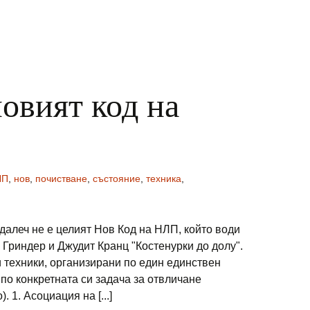
новият код на
ЛП
,
нов
,
почистване
,
състояние
,
техника
,
 далеч не е целият Нов Код на НЛП, който води
 Гриндер и Джудит Кранц "Костенурки до долу".
и техники, организирани по един единствен
по конкретната си задача за отвличане
 1. Асоциация на [...]