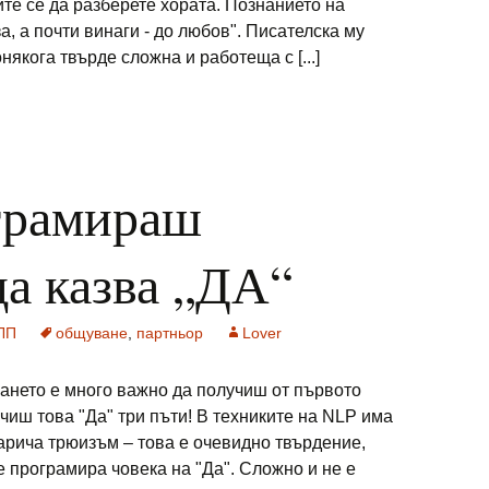
йте се да разберете хората. Познанието на
а, а почти винаги - до любов". Писателска му
някога твърде сложна и работеща с [...]
грамираш
да казва „ДА“
ЛП
общуване
,
партньор
Lover
ането е много важно да получиш от първото
чиш това "Да" три пъти! В техниките на NLP има
нарича трюизъм – това е очевидно твърдение,
е програмира човека на "Да". Сложно и не е