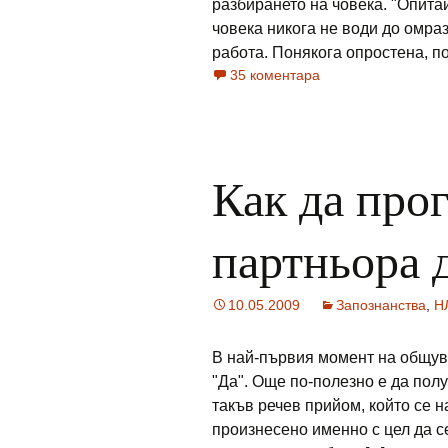
разбирането на човека. "Опита
човека никога не води до омраз
работа. Понякога опростена, по
35 коментара
Как да про
партньора 
10.05.2009
Запознанства
,
Н
В най-първия момент на общув
"Да". Още по-полезно е да полу
такъв речев прийом, който се 
произнесено именно с цел да с