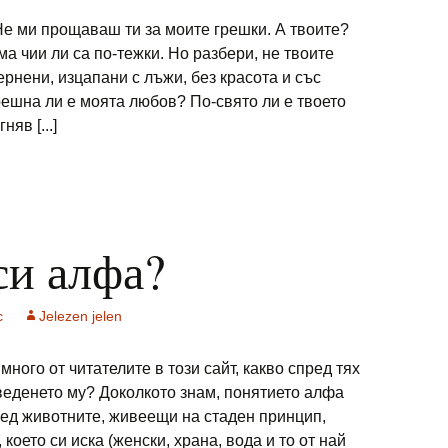
 Не ми прощаваш ти за моите грешки. А твоите?
ма чии ли са по-тежки. Но разбери, не твоите
ернени, изцапани с лъжи, без красота и със
решна ли е моята любов? По-свято ли е твоето
яв [...]
си алфа?
с
Jelezen jelen
много от читателите в този сайт, какво спред тях
оведенето му? Доколкото знам, понятието алфа
ред животните, живеещи на стаден принцип,
което си иска (женски, храна, вода и то от най