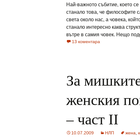
Най-важното събитие, което се
станало това, че философите с
света около нас, а човека, кой
станало интересно каква струк
вътре в самия човек. Нещо подоб
13 коментара
За мишките
женския по
– част ІІ
10.07.2009
НЛП
жена
,