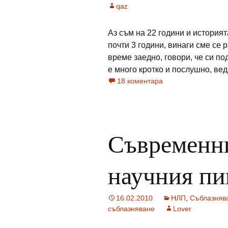
qaz
Аз съм на 22 години и историят
почти 3 години, винаги сме се 
време заедно, говори, че си п
е много кротко и послушно, ведн
18 коментара
Съвременни
научния пи
16.02.2010
НЛП
,
Съблазняв
съблазняване
Lover