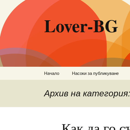
Lover-BG
Към
Начало
Насоки за публикуване
съдържанието
Архив на категория
Как да го с