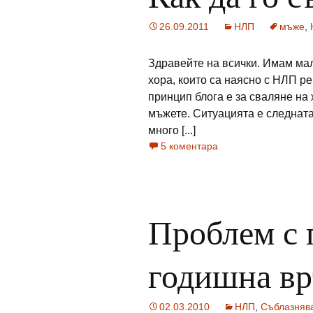
26.09.2011
НЛП
мъже
,
Здравейте на всички. Имам мал
хора, които са наясно с НЛП ре
принцип блога е за сваляне на 
мъжете. Ситуацията е следната
много [...]
5 коментара
Проблем с 
годишна вр
02.03.2010
НЛП
,
Съблазняв