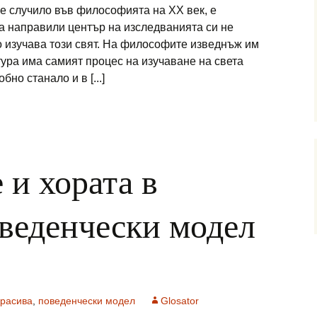
 е случило във философията на ХХ век, е
а направили център на изследванията си не
то изучава този свят. На философите изведнъж им
тура има самият процес на изучаване на света
но станало и в [...]
 и хората в
веденчески модел
красива
,
поведенчески модел
Glosator