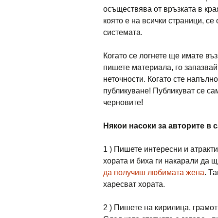
осъществява от връзката в кра
която е на всички страници, се
системата.
Когато се логнете ще имате въ
пишете материала, го запазвай
неточности. Когато сте напълн
публикуване! Публикуват се са
черновите!
Някои насоки за авторите в 
1 ) Пишете интересни и атракти
хората и биха ги накарали да 
да получиш любимата жена
. Т
харесват хората.
2 ) Пишете на кирилица, грамот