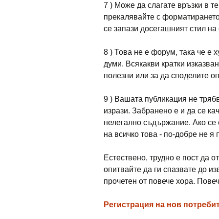
7 ) Може да слагате връзки в т
прекалявайте с форматирането 
се запази досегашният стил на 
8 ) Това не е форум, така че е
думи. Всякакви кратки изказван
полезни или за да споделите о
9 ) Вашата публикация не тряб
изрази. Забранено е и да се ка
нелегално съдържание. Ако се
на всичко това - по-добре не я
Естествено, трудно е пост да о
опитвайте да ги спазвате до и
прочетен от повече хора. Пове
Регистрация на нов потребит