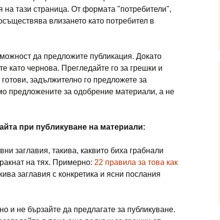
я на тази страница. От формата "потребители",
 осъществява влизането като потребител в
зможност да предложите публикация. Докато
те като чернова. Прегледайте го за грешки и
о готови, задължително го предложете за
мо предложените за одобрение материали, а не
сайта при публикуване на материали:
вни заглавия, такива, каквито биха грабнали
щракнат на тях. Примерно:
22 правила за това как
акива заглавия с конкретика и ясни послания
но и не бързайте да предлагате за публикуване.