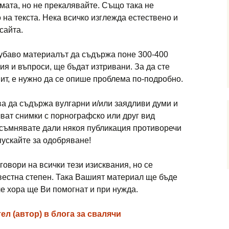
емата, но не прекалявайте. Също така не
на текста. Нека всичко изглежда естествено и
сайта.
 хубаво материалът да съдържа поне 300-400
ия и въпроси, ще бъдат изтривани. За да сте
пит, е нужно да се опише проблема по-подробно.
ва да съдържа вулгарни и/или заядливи думи и
чват снимки с порнографско или друг вид
 съмнявате дали някоя публикация противоречи
 пускайте за одобряване!
тговори на всички тези изисквания, но се
звестна степен. Така Вашият материал ще бъде
че хора ще Ви помогнат и при нужда.
ел (автор) в блога за свалячи