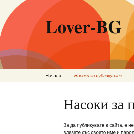
Lover-BG
Към
Начало
Насоки за публикуване
съдържанието
Насоки за 
За да публикувате в сайта, е н
влезете със своето име и парол