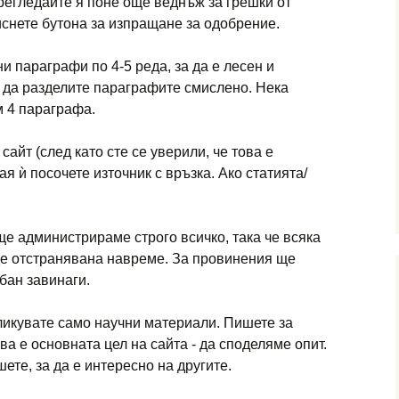
прегледайте я поне още веднъж за грешки от
иснете бутона за изпращане за одобрение.
и параграфи по 4-5 реда, за да е лесен и
е да разделите параграфите смислено. Нека
м 4 параграфа.
 сайт (след като сте се уверили, че това е
я ѝ посочете източник с връзка. Ако статията/
 ще администрираме строго всичко, така че всяка
е отстранявана навреме. За провинения ще
бан завинаги.
бликувате само научни материали. Пишете за
ва е основната цел на сайта - да споделяме опит.
ете, за да е интересно на другите.