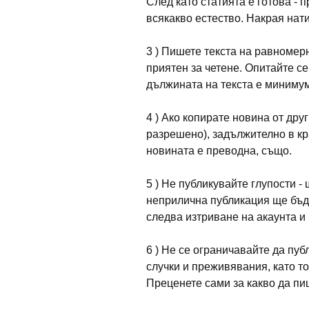
След като статията е готова - 
всякакво естество. Накрая нат
3 ) Пишете текста на равномерн
приятен за четене. Опитайте с
дължината на текста е миниму
4 ) Ако копирате новина от друг
разрешено), задължително в кра
новината е преводна, също.
5 ) Не публикувайте глупости -
неприлична публикация ще бъд
следва изтриване на акаунта и 
6 ) Не се ограничавайте да пу
случки и преживявания, като то
Преценете сами за какво да пиш