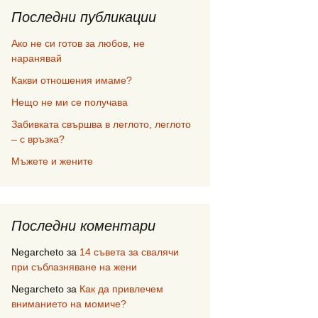
Последни публикации
Ако не си готов за любов, не
наранявай
Какви отношения имаме?
Нещо не ми се получава
Забивката свършва в леглото, леглото
– с връзка?
Мъжете и жените
Последни коментари
Negarcheto
за
14 съвета за свалячи
при съблазняване на жени
Negarcheto
за
Как да привлечем
вниманието на момиче?