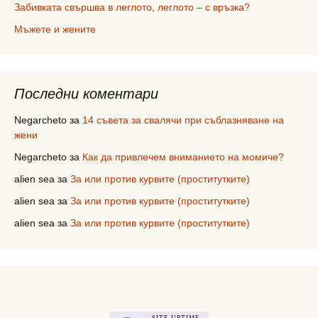
Забивката свършва в леглото, леглото – с връзка?
Мъжете и жените
Последни коментари
Negarcheto
за
14 съвета за свалячи при съблазняване на
жени
Negarcheto
за
Как да привлечем вниманието на момиче?
alien sea
за
За или против курвите (проститутките)
alien sea
за
За или против курвите (проститутките)
alien sea
за
За или против курвите (проститутките)