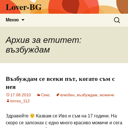
Lover-BG
Към
Търсен
Меню
съдържанието
за:
Архив за етитет:
възбуждам
Възбуждам се всеки път, когато съм с
нея
17.08.2010
Секс
влюбен
,
възбуждам
,
момиче
torres_112
Здравейте
Казвам се Иво и съм на 17 години. На
скоро се запознах с едно много красиво момиче и сега