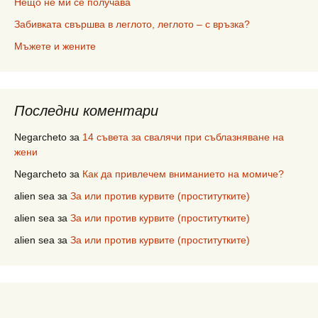
Нещо не ми се получава
Забивката свършва в леглото, леглото – с връзка?
Мъжете и жените
Последни коментари
Negarcheto
за
14 съвета за свалячи при съблазняване на
жени
Negarcheto
за
Как да привлечем вниманието на момиче?
alien sea
за
За или против курвите (проститутките)
alien sea
за
За или против курвите (проститутките)
alien sea
за
За или против курвите (проститутките)