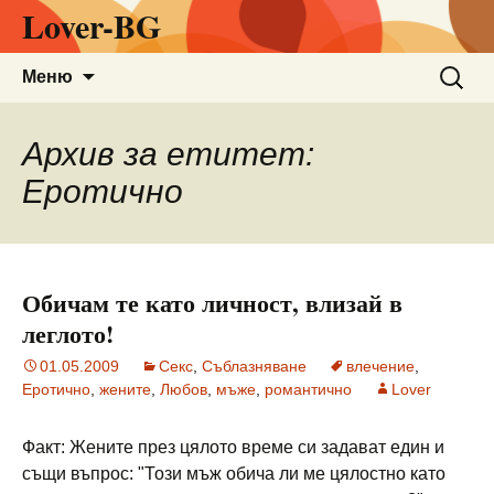
Lover-BG
Към
Търсен
Меню
съдържанието
за:
Архив за етитет:
Еротично
Обичам те като личност, влизай в
леглото!
01.05.2009
Секс
,
Съблазняване
влечение
,
Еротично
,
жените
,
Любов
,
мъже
,
романтично
Lover
Факт: Жените през цялото време си задават един и
същи въпрос: "Този мъж обича ли ме цялостно като