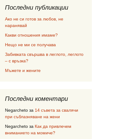
Последни публикации
Ако не си готов за любов, не
наранявай
Какви отношения имаме?
Нещо не ми се получава
Забивката свършва в леглото, леглото
– с връзка?
Мъжете и жените
Последни коментари
Negarcheto
за
14 съвета за свалячи
при съблазняване на жени
Negarcheto
за
Как да привлечем
вниманието на момиче?