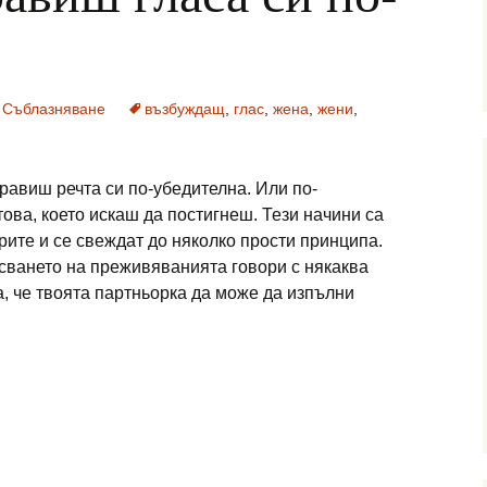
,
Съблазняване
възбуждащ
,
глас
,
жена
,
жени
,
авиш речта си по-убедителна. Или по-
ова, което искаш да постигнеш. Тези начини са
рите и се свеждат до няколко прости принципа.
сването на преживяванията говори с някаква
а, че твоята партньорка да може да изпълни