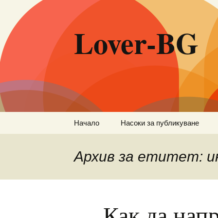
Lover-BG
Към
Начало
Насоки за публикуване
съдържанието
Архив за етитет: 
Как да нап