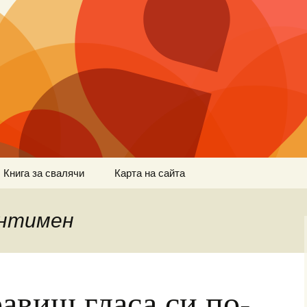
Книга за свалячи
Карта на сайта
интимен
равиш гласа си по-