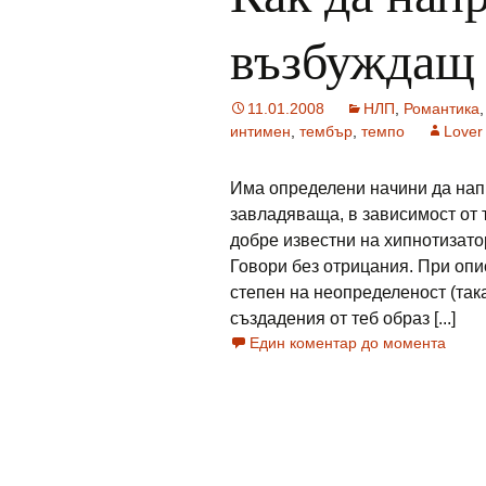
възбуждащ
11.01.2008
НЛП
,
Романтика
интимен
,
тембър
,
темпо
Lover
Има определени начини да напр
завладяваща, в зависимост от т
добре известни на хипнотизато
Говори без отрицания. При опи
степен на неопределеност (так
създадения от теб образ [...]
Един коментар до момента