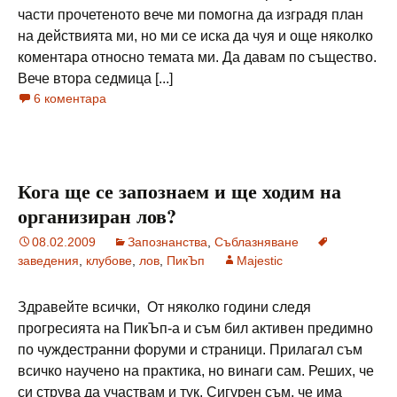
части прочетеното вече ми помогна да изградя план
на действията ми, но ми се иска да чуя и още няколко
коментара относно темата ми. Да давам по същество.
Вече втора седмица [...]
6 коментара
Кога ще се запознаем и ще ходим на
организиран лов?
08.02.2009
Запознанства
,
Съблазняване
заведения
,
клубове
,
лов
,
ПикЪп
Majestic
Здравейте всички, От няколко години следя
прогресията на ПикЪп-а и съм бил активен предимно
по чуждестранни форуми и страници. Прилагал съм
всичко научено на практика, но винаги сам. Реших, че
си струва да участвам и тук. Сигурен съм, че има