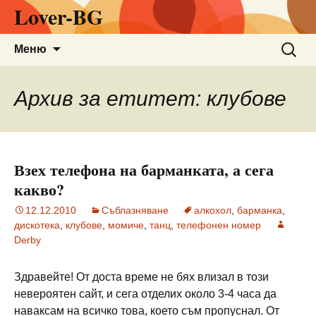
Lover-BG
Към
Търсен
Меню
съдържанието
за:
Архив за етитет: клубове
Взех телефона на барманката, а сега
какво?
12.12.2010
Съблазняване
алкохол
,
барманка
,
дискотека
,
клубове
,
момиче
,
танц
,
телефонен номер
Derby
Здравейте! От доста време не бях влизал в този
невероятен сайт, и сега отделих около 3-4 часа да
наваксам на всичко това, което съм пропуснал. От