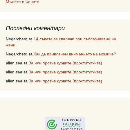
Мъжете и жените
Последни коментари
Negarcheto
за
14 съвета за свалячи при съблазняване на
жени
Negarcheto
за
Как да привлечем вниманието на момиче?
alien sea
за
За или против курвите (проститутките)
alien sea
за
За или против курвите (проститутките)
alien sea
за
За или против курвите (проститутките)