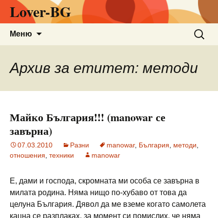
Lover-BG
Към
Търсен
Меню
съдържанието
за:
Архив за етитет: методи
Майко България!!! (manowar се
завърна)
07.03.2010
Разни
manowar
,
България
,
методи
,
отношения
,
техники
manowar
Е, дами и господа, скромната ми особа се завърна в
милата родина. Няма нищо по-хубаво от това да
целуна България. Дявол да ме вземе когато самолета
кацна се разплаках, за момент си помислих, че няма