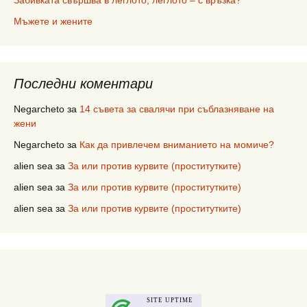
Забивката свършва в леглото, леглото – с връзка?
Мъжете и жените
Последни коментари
Negarcheto
за
14 съвета за свалячи при съблазняване на
жени
Negarcheto
за
Как да привлечем вниманието на момиче?
alien sea
за
За или против курвите (проститутките)
alien sea
за
За или против курвите (проститутките)
alien sea
за
За или против курвите (проститутките)