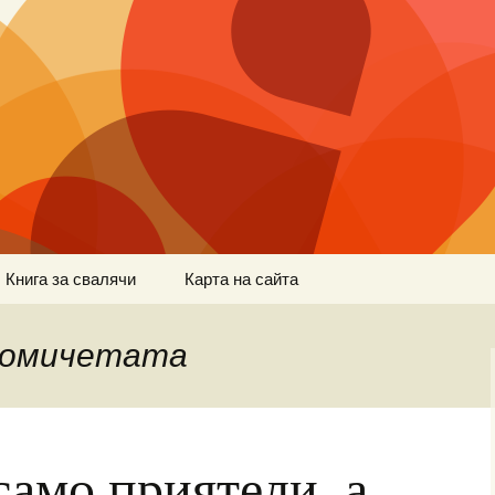
Книга за свалячи
Карта на сайта
момичетата
само приятели, а