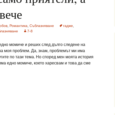
овече
юбов
,
Романтика
,
Съблазняване
гадже
,
блазняване
7-8
едно момиче и реших след дълго следене на
на моя проблем. Да, знам, проблемът ми има
гите по тази тема. Но според мен моята история
 има едно момиче, което харесвам и това да сме