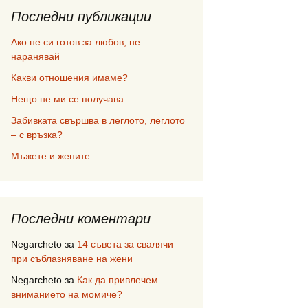
Последни публикации
Ако не си готов за любов, не
наранявай
Какви отношения имаме?
Нещо не ми се получава
Забивката свършва в леглото, леглото
– с връзка?
Мъжете и жените
Последни коментари
Negarcheto
за
14 съвета за свалячи
при съблазняване на жени
Negarcheto
за
Как да привлечем
вниманието на момиче?