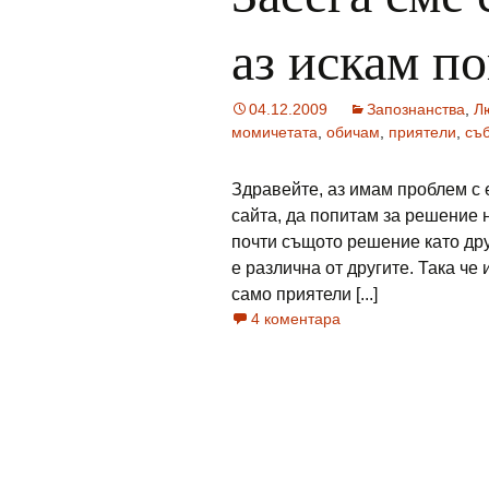
аз искам п
04.12.2009
Запознанства
,
Л
момичетата
,
обичам
,
приятели
,
съ
Здравейте, аз имам проблем с 
сайта, да попитам за решение 
почти същото решение като дру
е различна от другите. Така че
само приятели [...]
4 коментара