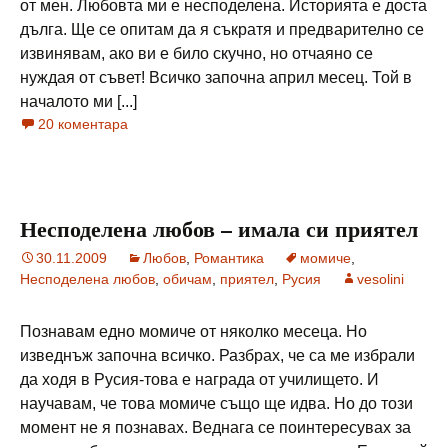
от мен. Любовта ми е несподелена. Историята е доста
дълга. Ще се опитам да я съкратя и предварително се
извинявам, ако ви е било скучно, но отчаяно се
нуждая от съвет! Всичко започна април месец. Той в
началото ми [...]
20 коментара
Несподелена любов – имала си приятел
30.11.2009
Любов
,
Романтика
момиче
,
Несподелена любов
,
обичам
,
приятел
,
Русия
vesolini
Познавам едно момиче от няколко месеца. Но
изведнъж започна всичко. Разбрах, че са ме избрали
да ходя в Русия-това е награда от училището. И
научавам, че това момиче също ще идва. Но до този
момент не я познавах. Веднага се поинтересувах за