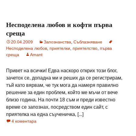
Несподелена любов и кофти първа
среща
20.04.2009
Запознанства
,
Съблазняване
Несподелена любов
,
приятелки
,
приятелство
,
първа
среща
Amant
Привет на всички! Едва наскоро открих този блог,
зачетох се, допадна ми и реших да се регистрирам,
тъй като вярвам, че тук мога да намеря правилно
решение за един проблем, който ме мъчи от вече
близо година. На почти 18 съм и преди известно
време се запознах, посредством един сайт, с
приятелка на една съученичка, [...]
4 коментара