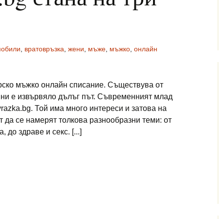
мобили
,
вратовръзка
,
жени
,
мъже
,
мъжко
,
онлайн
арско мъжко онлайн списание. Съществува от
дини е извървяло дълъг път. Съвременният млад
razka.bg. Той има много интереси и затова на
т да се намерят толкова разнообразни теми: от
до здраве и секс. [...]