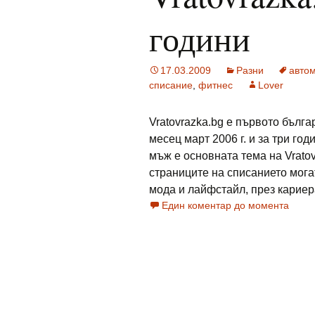
години
17.03.2009
Разни
авто
списание
,
фитнес
Lover
Vratovrazka.bg е първото бълг
месец март 2006 г. и за три го
мъж е основната тема на Vratov
страниците на списанието мога
мода и лайфстайл, през кариера, 
Един коментар до момента