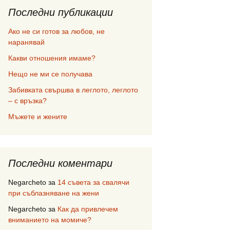
Последни публикации
Ако не си готов за любов, не
наранявай
Какви отношения имаме?
Нещо не ми се получава
Забивката свършва в леглото, леглото
– с връзка?
Мъжете и жените
Последни коментари
Negarcheto
за
14 съвета за свалячи
при съблазняване на жени
Negarcheto
за
Как да привлечем
вниманието на момиче?