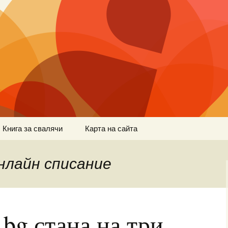
Книга за свалячи
Карта на сайта
нлайн списание
.bg стана на три