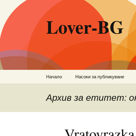
Lover-BG
Към
Начало
Насоки за публикуване
съдържанието
Архив за етитет: о
Vratovrazka