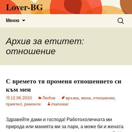
Lover-BG
Към
Търсен
Меню
съдържанието
за:
Архив за етитет:
отношение
С времето тя променя отношението си
към мен
12.06.2010
Любов
връзка
,
жена
,
отношение
,
приятел
,
ремонти
manowar
Здравейте дами и господа! Работохоличната ми
природа или манията ми за пари, а може би и жената