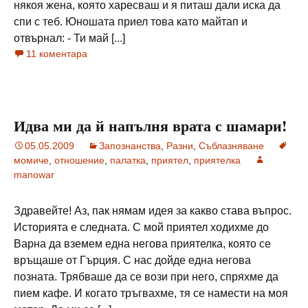
някоя жена, която харесваш и я питаш дали иска да
спи с теб. Юношата приел това като майтап и
отвърнал: - Ти май [...]
11 коментара
Идва ми да й напълня врата с шамари!
05.05.2009
Запознанства
,
Разни
,
Съблазняване
момиче
,
отношение
,
палатка
,
приятел
,
приятелка
manowar
Здравейте! Аз, пак нямам идея за какво става въпрос.
Историята е следната. С мой приятел ходихме до
Варна да вземем една негова приятелка, която се
връщаше от Гърция. С нас дойде една негова
позната. Трябваше да се вози при него, спряхме да
пием кафе. И когато тръгвахме, тя се намести на моя