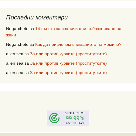
Последни коментари
Negarcheto
за
14 съвета за свалячи при съблазняване на
жени
Negarcheto
за
Как да привлечем вниманието на момиче?
alien sea
за
За или против курвите (проститутките)
alien sea
за
За или против курвите (проститутките)
alien sea
за
За или против курвите (проститутките)