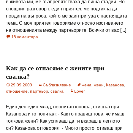
в живота ми, ме възпрепятстваха да пиша стадий. Но
снощния разговор с един приятел, ме подтикна да
повдигна въпроса, който ме заинтригува с настоящата
тема. С моя приятел говорихме относно изстиването
на отношенията между партньорите. Всички от вас [...]
18 коментара
Как да се отнасяме с жените при
свалка?
29.09.2009
Съблазняване
жена
,
жени
,
Казанова
,
отношение
,
партньор
,
свалка
Lover
Един ден един млад, неопитан юноша, отишъл при
Казанова и го попитал: - Как го правиш това, че имаш
толкова жени? Как успяваш да ги вкараш в леглото
си? Казанова отговорил: - Много просто, отиваш при