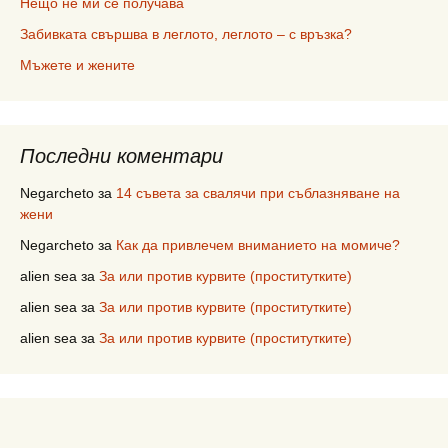
Нещо не ми се получава
Забивката свършва в леглото, леглото – с връзка?
Мъжете и жените
Последни коментари
Negarcheto
за
14 съвета за свалячи при съблазняване на
жени
Negarcheto
за
Как да привлечем вниманието на момиче?
alien sea
за
За или против курвите (проститутките)
alien sea
за
За или против курвите (проститутките)
alien sea
за
За или против курвите (проститутките)