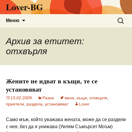
Lover-BG
Към
Търсен
Меню
съдържанието
за:
Архив за етитет:
отхвърля
Жените не идват в къщи, те се
установяват
13.02.2009
Разни
жени
,
къщи
,
отхвърля
,
приятели
,
раздяла
,
установяват
Lover
Само мъж, който уважава жената, може да се раздели
с нея, без да я унижава (Уилям Съмърсет Моъм)