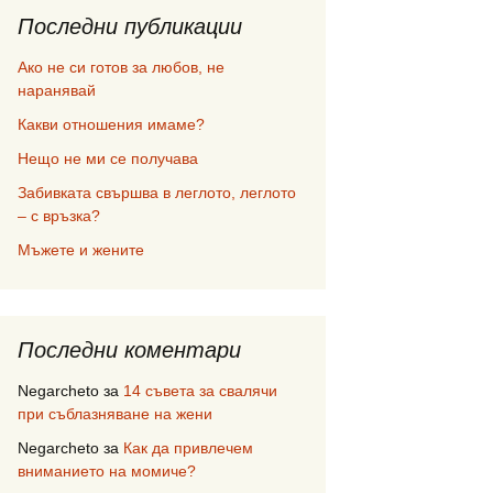
Последни публикации
Ако не си готов за любов, не
наранявай
Какви отношения имаме?
Нещо не ми се получава
Забивката свършва в леглото, леглото
– с връзка?
Мъжете и жените
Последни коментари
Negarcheto
за
14 съвета за свалячи
при съблазняване на жени
Negarcheto
за
Как да привлечем
вниманието на момиче?