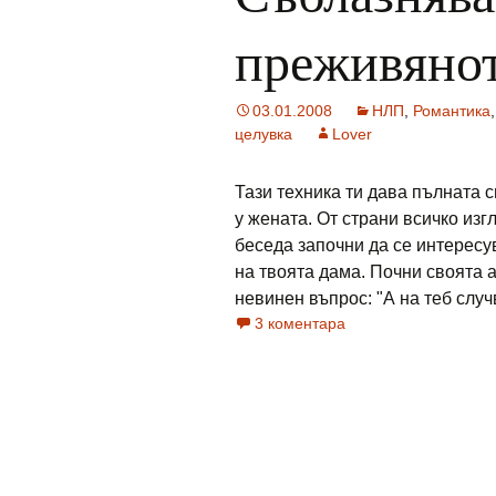
преживяно
03.01.2008
НЛП
,
Романтика
целувка
Lover
Тази техника ти дава пълната 
у жената. От страни всичко из
беседа започни да се интересу
на твоята дама. Почни своята а
невинен въпрос: "А на теб случвал
3 коментара