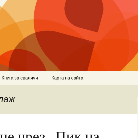
Книга за свалячи
Карта на сайта
лаж
не чрез „Пик на