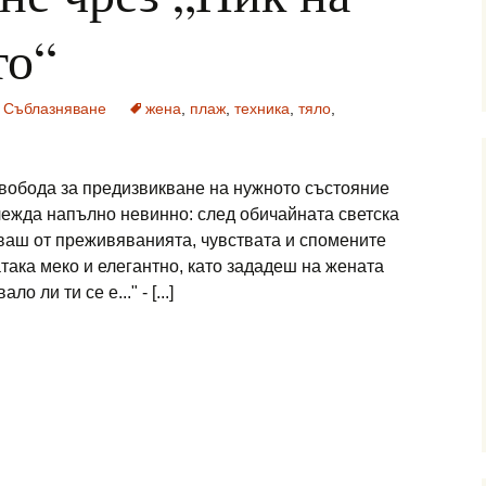
то“
,
Съблазняване
жена
,
плаж
,
техника
,
тяло
,
свобода за предизвикване на нужното състояние
глежда напълно невинно: след обичайната светска
ваш от преживяванията, чувствата и спомените
така меко и елегантно, като зададеш на жената
о ли ти се е..." - [...]