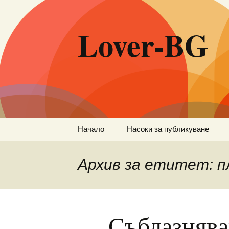
Lover-BG
Към
Начало
Насоки за публикуване
съдържанието
Архив за етитет: п
Съблазнява