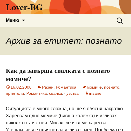
Lover-BG
Към
Търсен
Меню
съдържанието
за:
Архив за етитет: познато
Как да завърша свалката с познато
момиче?
16.02.2008
Разни
,
Романтика
момиче
,
познато
,
приятели
,
Романтика
,
свалка
,
чувства
insane
Ситуацията е много сложна, но ще я обясня накратко.
Харесвам едно момиче (бивша колежка) и излизах
няколко пъти с нея. Мисля, че и тя ме харесва.
Усещам, че и е приятно да излиза с мен. Проблема е в