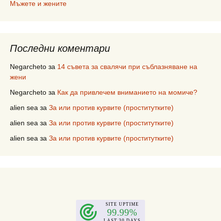
Мъжете и жените
Последни коментари
Negarcheto
за
14 съвета за свалячи при съблазняване на
жени
Negarcheto
за
Как да привлечем вниманието на момиче?
alien sea
за
За или против курвите (проститутките)
alien sea
за
За или против курвите (проститутките)
alien sea
за
За или против курвите (проститутките)