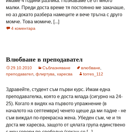
имаме 4 години разлика. Познаваме се от много
малки. Преди доста време тя постоянно ме закачаше,
но аз докато разбера намеците и вече тръгна с друго
момче. Това момиче, [...]
4 коментара
Влюбване в преподавател
29.10.2010
Съблазняване
влюбване
,
преподавател
,
флиртува
,
харесва
torres_112
Здравейте, студент съм първи курс. Имам една
преподавателка, която е доста млада (сигурно на 24-
25). Когато я видях на първото упражнение (в
началото на септември) ченето щеше да ми падне - не
съм виждал по-прекрасна жена. Убеден съм, че и тя
доста ме харесва, защото от цялата група единствено
с мен говори по-свободно (сякаш се [...]