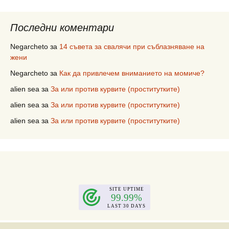
Последни коментари
Negarcheto
за
14 съвета за свалячи при съблазняване на
жени
Negarcheto
за
Как да привлечем вниманието на момиче?
alien sea
за
За или против курвите (проститутките)
alien sea
за
За или против курвите (проститутките)
alien sea
за
За или против курвите (проститутките)