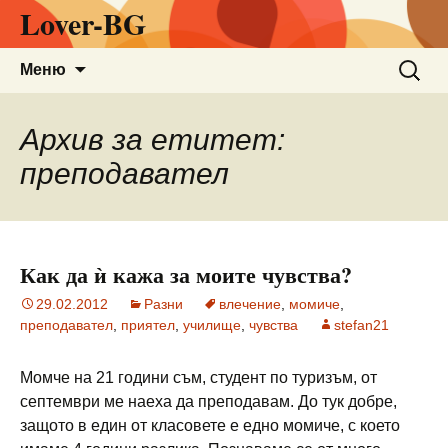
Lover-BG
Към
Търсен
Меню
съдържанието
за:
Архив за етитет:
преподавател
Как да ѝ кажа за моите чувства?
29.02.2012
Разни
влечение
,
момиче
,
преподавател
,
приятел
,
училище
,
чувства
stefan21
Момче на 21 години съм, студент по туризъм, от
септември ме наеха да преподавам. До тук добре,
защото в един от класовете е едно момиче, с което