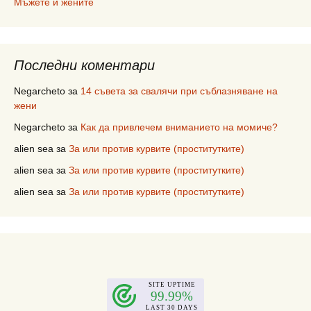
Мъжете и жените
Последни коментари
Negarcheto
за
14 съвета за свалячи при съблазняване на
жени
Negarcheto
за
Как да привлечем вниманието на момиче?
alien sea
за
За или против курвите (проститутките)
alien sea
за
За или против курвите (проститутките)
alien sea
за
За или против курвите (проститутките)