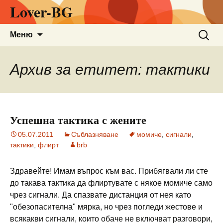
Lover-BG
Към
Търсен
Меню
съдържанието
за:
Архив за етитет: тактики
Успешна тактика с жените
05.07.2011
Съблазняване
момиче
,
сигнали
,
тактики
,
флирт
brb
Здравейте! Имам въпрос към вас. Прибягвали ли сте
до такава тактика да флиртувате с някое момиче само
чрез сигнали. Да спазвате дистанция от нея като
"обезопасителна" мярка, но чрез погледи жестове и
всякакви сигнали, които обаче не включват разговори,