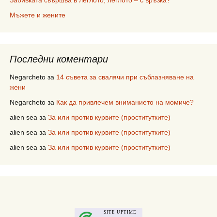
Забивката свършва в леглото, леглото – с връзка?
Мъжете и жените
Последни коментари
Negarcheto
за
14 съвета за свалячи при съблазняване на
жени
Negarcheto
за
Как да привлечем вниманието на момиче?
alien sea
за
За или против курвите (проститутките)
alien sea
за
За или против курвите (проститутките)
alien sea
за
За или против курвите (проститутките)