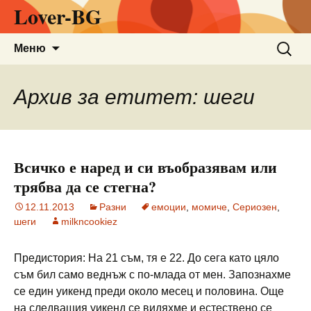
Lover-BG
Към
Търсен
Меню
съдържанието
за:
Архив за етитет: шеги
Всичко е наред и си въобразявам или
трябва да се стегна?
12.11.2013
Разни
емоции
,
момиче
,
Сериозен
,
шеги
milkncookiez
Предистория: На 21 съм, тя е 22. До сега като цяло
съм бил само веднъж с по-млада от мен. Запознахме
се един уикенд преди около месец и половина. Още
на следващия уикенд се видяхме и естествено се