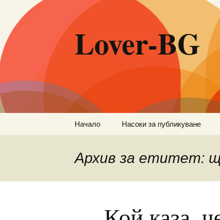
Lover-BG
Към
Начало
Насоки за публикуване
съдържанието
Архив за етитет: 
Кой каза, ч