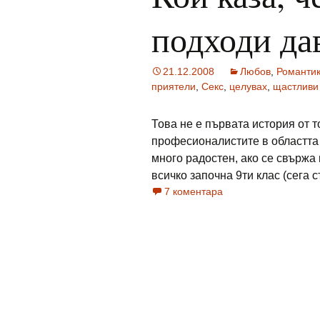
подходи да
21.12.2008
Любов
,
Романти
приятели
,
Секс
,
целувах
,
щастливи
Това не е първата история от т
професионалистите в областта (
много радостен, ако се свържа 
всичко започна 9ти клас (сега съ
7 коментара