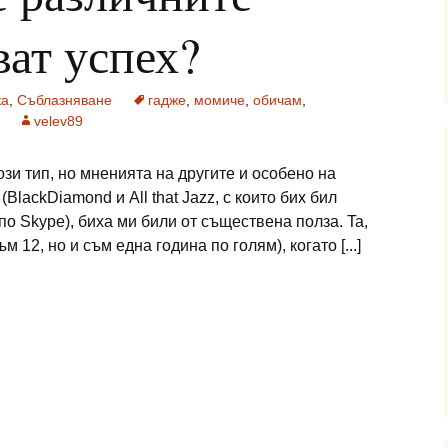
ват успех?
ка
,
Съблазняване
гадже
,
момиче
,
обичам
,
velev89
ози тип, но мненията на другите и особено на
BlackDiamond и All that Jazz, с които бих бил
по Skype), биха ми били от съществена полза. Ta,
м 12, но и съм една година по голям), когато [...]