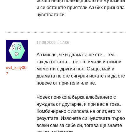
искаш нещо повече,просто не му казвай
и си останете приятели.Аз бих признала
чувствата си.
12.08.2009 в 17:06
Аз мисля, че и двамата не сте… хм…
как да го кажа… не сте имали интимни
evil_kitty00
моменти с другия пол. Също, май и
7
двамата не сте сигурни искате ли да сте
повече от приятели или не.
Човек понякога бърка влюбването с
нуждата от другарче, и при вас е това.
Комбинирано с липсата на опит, ето го
резултата. Изяснете си чувствата първо
всеки сам за себе си, тогава ще знаете