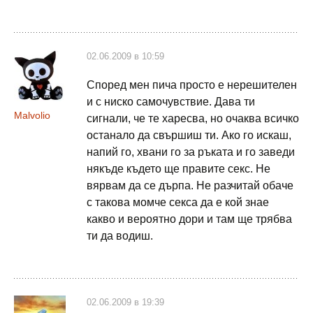
02.06.2009 в 10:59
Според мен пича просто е нерешителен
и с ниско самочувствие. Дава ти
Malvolio
сигнали, че те харесва, но очаква всичко
останало да свършиш ти. Ако го искаш,
напий го, хвани го за ръката и го заведи
някъде където ще правите секс. Не
вярвам да се дърпа. Не разчитай обаче
с такова момче секса да е кой знае
какво и вероятно дори и там ще трябва
ти да водиш.
02.06.2009 в 19:39