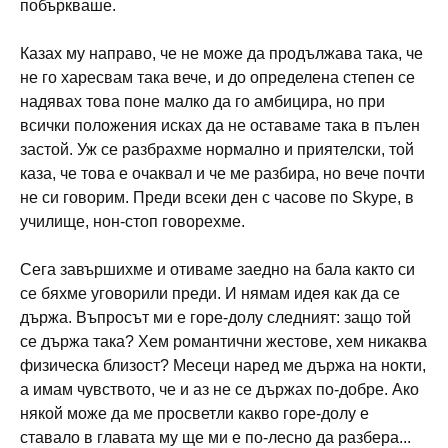
побъркваше.
Казах му направо, че не може да продължава така, че
не го харесвам така вече, и до определена степен се
надявах това поне малко да го амбицира, но при
всички положения исках да не оставаме така в пълен
застой. Уж се разбрахме нормално и приятелски, той
каза, че това е очаквал и че ме разбира, но вече почти
не си говорим. Преди всеки ден с часове по Skype, в
училище, нон-стоп говорехме.
Сега завършихме и отиваме заедно на бала както си
се бяхме уговорили преди. И нямам идея как да се
държа. Въпросът ми е горе-долу следният: защо той
се държа така? Хем романтични жестове, хем никаква
физическа близост? Месеци наред ме държа на нокти,
а имам чувството, че и аз не се държах по-добре. Ако
някой може да ме просветли какво горе-долу е
ставало в главата му ще ми е по-лесно да разбера...