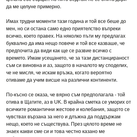
да ме целуне примерно.
Имах трудни моменти тази година и той все беше до
мен, но си остана само едно приятелство въпреки
всичко, което правех. На няколко пъти му предлагах
буквално да има нещо повече и той все казваше, че
предпочита да види как ще се развие всичко с
времето. Имам усещането, че за тази дистанцираност
съм си виновна и аз, защото в началото му споделих,
че не мисля, че искам връзка, когато вероятно
отиваме да учим висше на различни континенти.
По-късно се оказа, че вярно съм предполагала - той
отива в Щатите, аз в UK. В крайна сметка се уморих от
всичките романтични жестове и колебания, защото се
чувствах вързана за него и длъжна да поддържам
нещо, което не съществува. През цялото време не
знаех какви сме си и това честно казано ме