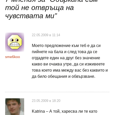
публикациите
той не отвръща на
чувствата ми
”
22.05.2009 в 11:14
Моето предложение към теб е да си
пийнете на бала и след това да се
sme6koo
отдадете един на друг без значение
какво ви очаква утре, да си изживеете
това което има между вас без каквито и
да било обещания и обвързване.
23.05.2009 в 18:20
Katrina – А той, харесва ли те като