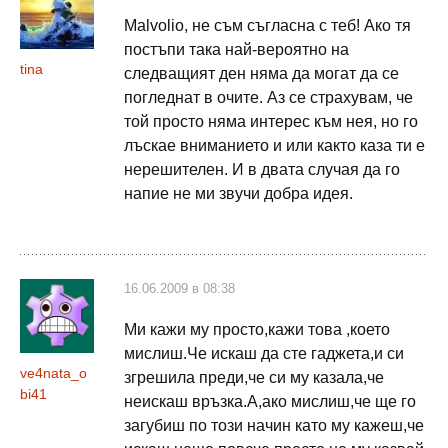
Malvolio, не съм съгласна с теб! Ако тя
постъпи така най-вероятно на
tina
следващият ден няма да могат да се
погледнат в очите. Аз се страхувам, че
той просто няма интерес към нея, но го
лъскае вниманието и или както каза ти е
нерешителен. И в двата случая да го
напие не ми звучи добра идея.
16.06.2009 в 08:38
Ми кажи му просто,кажи това ,което
мислиш.Че искаш да сте гаджета,и си
ve4nata_o
згрешила преди,че си му казала,че
bi41
неискаш връзка.А,aко мислиш,че ще го
загубиш по този начин като му кажеш,че