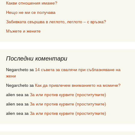
Какви отношения имаме?
Нещо не ми се получава
Забивката свършва в леглото, леглото – с връзка?
Мъжете и жените
Последни коментари
Negarcheto
за
14 съвета за свалячи при съблазняване на
жени
Negarcheto
за
Как да привлечем вниманието на момиче?
alien sea
за
За или против курвите (проститутките)
alien sea
за
За или против курвите (проститутките)
alien sea
за
За или против курвите (проститутките)