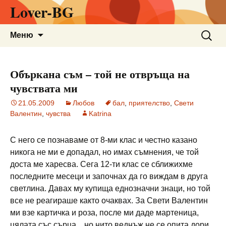
Lover-BG
Към
Търсен
Меню
съдържанието
за:
Объркана съм – той не отвръща на
чувствата ми
21.05.2009
Любов
бал
,
приятелство
,
Свети
Валентин
,
чувства
Katrina
С него се познаваме от 8-ми клас и честно казано
никога не ми е допадал, но имах съмнения, че той
доста ме харесва. Сега 12-ти клас се сближихме
последните месеци и започнах да го виждам в друга
светлина. Давах му купища еднозначни знаци, но той
все не реагираше както очаквах. За Свети Валентин
ми взе картичка и роза, после ми даде мартеница,
цялата със сърца... но нито веднъж не се опита дори