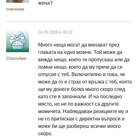
жена?
manowar
24.05.2009 в 09:22
Много неща могат да минават през
главата на едно момче. Той може да
Способен
вижда нещо, което ти пропускаш или да
помни нещо, което да му пречи да се
отпусне с теб. Включително и това, че
може да го е страх от връзка с теб, която
ще му донесе болка много скоро след
като сте я започнали. И на последно
място, но не по важност са другите
момичета. Наблюдаваи реакциите му и
не го притискаи с директни въпроси и
може би ще разбереш всички много
скоро.