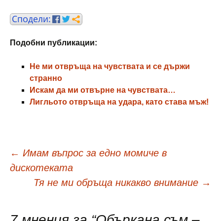
Подобни публикации:
Не ми отвръща на чувствата и се държи
странно
Искам да ми отвърне на чувствата…
Лигльото отвръща на удара, като става мъж!
Навигация
←
Имам въпрос за едно момиче в
дискотеката
в
Тя не ми обръща никакво внимание
→
7 мнения за “
Объркана съм –