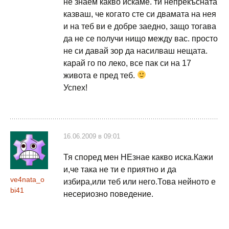
не знаем какво искаме. ти непрекъсната
казваш, че когато сте си двамата на нея
и на теб ви е добре заедно, защо тогава
да не се получи нищо между вас. просто
не си давай зор да насилваш нещата.
карай го по леко, все пак си на 17
живота е пред теб.
Успех!
16.06.2009 в 09:01
Тя според мен НЕзнае какво иска.Кажи
и,че така не ти е приятно и да
ve4nata_o
избира,или теб или него.Това нейното е
bi41
несериозно поведение.