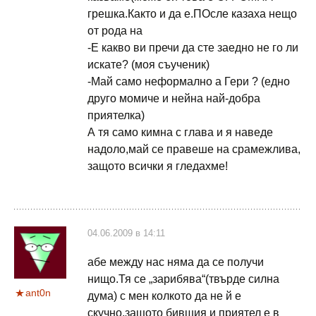
грешка.Както и да е.ПОсле казаха нещо
от рода на
-Е какво ви пречи да сте заедно не го ли
искате? (моя съученик)
-Май само неформално а Гери ? (едно
друго момиче и нейна най-добра
приятелка)
А тя само кимна с глава и я наведе
надоло,май се правеше на срамежлива,
защото всички я гледахме!
04.06.2009 в 14:11
абе между нас няма да се получи
нищо.Тя се „зарибява“(твърде силна
ant0n
дума) с мен колкото да не й е
скучно,защото бившия и приятел е в