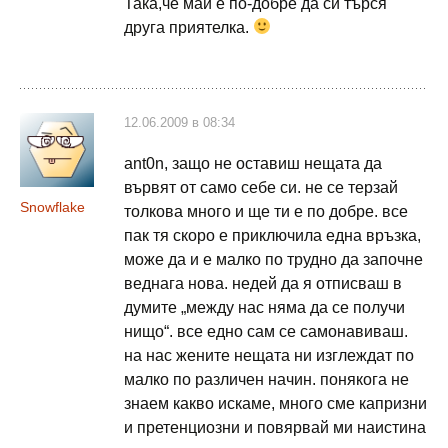
Така,че май е по-добре да си търся
друга приятелка.
12.06.2009 в 08:34
ant0n, защо не оставиш нещата да
вървят от само себе си. не се терзай
Snowflake
толкова много и ще ти е по добре. все
пак тя скоро е приключила една връзка,
може да и е малко по трудно да започне
веднага нова. недей да я отписваш в
думите „между нас няма да се получи
нищо“. все едно сам се самонавиваш.
на нас жените нещата ни изглеждат по
малко по различен начин. понякога не
знаем какво искаме, много сме капризни
и претенциозни и повярвай ми наистина