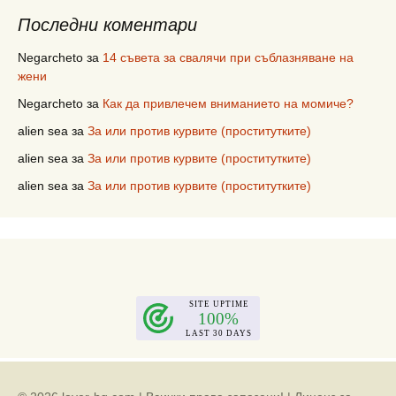
Последни коментари
Negarcheto
за
14 съвета за свалячи при съблазняване на
жени
Negarcheto
за
Как да привлечем вниманието на момиче?
alien sea
за
За или против курвите (проститутките)
alien sea
за
За или против курвите (проститутките)
alien sea
за
За или против курвите (проститутките)