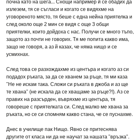
почна като на шега... Снощи например й се обадих да
излезем, тя се съгласи и когато се видяхме на
уговореното място, тя беше с една нейна приятелка и
след около още 2 мин се видя с още 3 общи
приятелки, които дойдоха с нас. Получи се много тъпо,
защото аз почти не говорих. Тя ме попита какво има,
защо не говоря, а аз й казах, че няма нищо и се
усмихнах.
След това се разхождахме из центъра и когато аз си
подадох ръката, за да се хванем за ръце, тя ми каза
"Не не искам така. Сложи си ръката в джоба и аз ще
те хвана" (не искала да се хващаме за ръце?!). Аз се
правих на разсърден, въвряхме из центъра, тя
говореше с приятелката си. След малко ме хвана за
ръката, но се си спомням какво стана, че се пуснахме.
Днес в училище пак Нищо. Явно се притеснява
другите от класа ни да не научат за нашата "връзка".