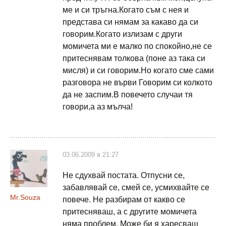
ме и си тръгна.Когато съм с нея и
представа си нямам за какаво да си
говорим.Когато излизам с други
момичета ми е малко по спокойно,не се
притеснявам толкова (поне аз така си
мисля) и си говорим.Но когато сме сами
разговора не върви Говорим си колкото
да не заспим.В повечето случаи тя
говори,а аз мълча!
03.06.2009 в 21:27
Не сдухвай постата. Отпусни се,
забавлявай се, смей се, усмихвайте се
Mr.Souza
повече. Не разбирам от какво се
притесняваш, а с другите момичета
няма проблем. Може би я харесваш