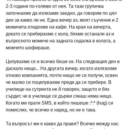
2-3 години по-голямо от нея. Та тази групичка
започнахме да излизаме заедно, да говорим по цял
ден за какво ли не. Една вечер аз, моят съученик и 2
момичета отидохме на кафе. На края на вечерта,
докато се прибирахме с кола, бяхме останали аз и
въпросното момиче на задната седалка в колата, а
момчето шофираше.
Целувахме се и всичко беше ок. На следващия ден в
даскало нищо... На другата вечер, когато излязохме
отново компанията, почти нищо не се получи, освен
че малко се поцелувахме преди да се прибере. В
училище на сутринта не й говорех, защото и бях
сърдит, че в училище се държи сякаш няма нищо.
Когато ми прати SMS, в който пишеше :*:* (hug) си
помислих, че всичко е наред, но не е така.
Та въпросът ми е какво да правя? Всичко между нас