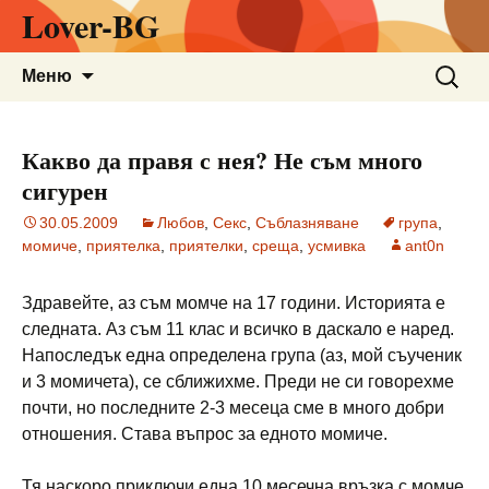
Lover-BG
Към
Търсен
Меню
съдържанието
за:
Какво да правя с нея? Не съм много
сигурен
30.05.2009
Любов
,
Секс
,
Съблазняване
група
,
момиче
,
приятелка
,
приятелки
,
среща
,
усмивка
ant0n
Здравейте, аз съм момче на 17 години. Историята е
следната. Аз съм 11 клас и всичко в даскало е наред.
Напоследък една определена група (аз, мой съученик
и 3 момичета), се сближихме. Преди не си говорехме
почти, но последните 2-3 месеца сме в много добри
отношения. Става въпрос за едното момиче.
Тя наскоро приключи една 10 месечна връзка с момче