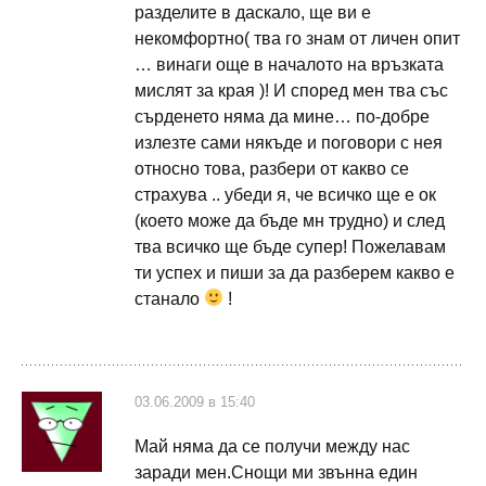
разделите в даскало, ще ви е
некомфортно( тва го знам от личен опит
… винаги още в началото на връзката
мислят за края )! И според мен тва със
сърденето няма да мине… по-добре
излезте сами някъде и поговори с нея
относно това, разбери от какво се
страхува .. убеди я, че всичко ще е ок
(което може да бъде мн трудно) и след
тва всичко ще бъде супер! Пожелавам
ти успех и пиши за да разберем какво е
станало
!
03.06.2009 в 15:40
Май няма да се получи между нас
заради мен.Снощи ми звънна един