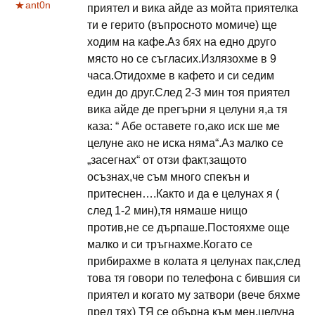
ant0n
приятел и вика айде аз мойта приятелка
ти е герито (въпросното момиче) ще
ходим на кафе.Аз бях на едно друго
място но се съгласих.Излязохме в 9
часа.Отидохме в кафето и си седим
един до друг.След 2-3 мин тоя приятел
вика айде де прегърни я целуни я,а тя
каза: “ Абе оставете го,ако иск ше ме
целуне ако не иска няма“.Аз малко се
„засегнах“ от отзи факт,защото
осъзнах,че съм много спекън и
притеснен….Както и да е целунах я (
след 1-2 мин),тя нямаше нищо
против,не се дърпаше.Постояхме още
малко и си тръгнахме.Когато се
прибирахме в колата я целунах пак,след
това тя говори по телефона с бившия си
приятел и когато му затвори (вече бяхме
пред тях) ТЯ се обърна към мен,целуна