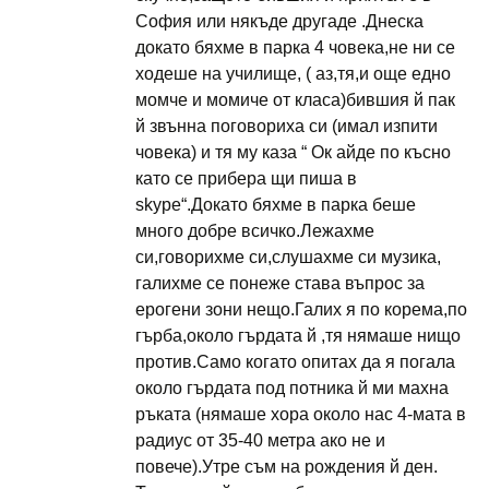
София или някъде другаде .Днеска
докато бяхме в парка 4 човека,не ни се
ходеше на училище, ( аз,тя,и още едно
момче и момиче от класа)бившия й пак
й звънна поговориха си (имал изпити
човека) и тя му каза “ Ок айде по късно
като се прибера щи пиша в
skype“.Докато бяхме в парка беше
много добре всичко.Лежахме
си,говорихме си,слушахме си музика,
галихме се понеже става въпрос за
ерогени зони нещо.Галих я по корема,по
гърба,около гърдата й ,тя нямаше нищо
против.Само когато опитах да я погала
около гърдата под потника й ми махна
ръката (нямаше хора около нас 4-мата в
радиус от 35-40 метра ако не и
повече).Утре съм на рождения й ден.