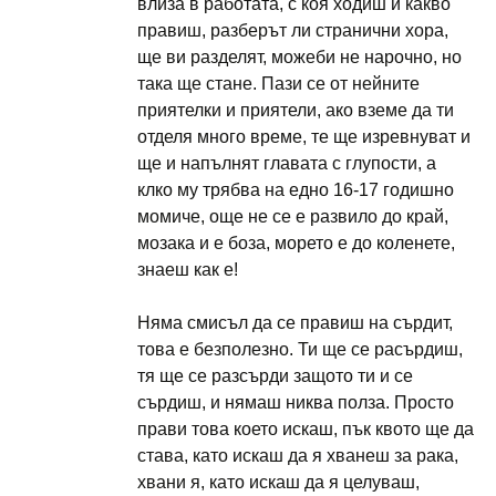
влиза в работата, с коя ходиш и какво
правиш, разберът ли странични хора,
ще ви разделят, можеби не нарочно, но
така ще стане. Пази се от нейните
приятелки и приятели, ако вземе да ти
отделя много време, те ще изревнуват и
ще и напълнят главата с глупости, а
клко му трябва на едно 16-17 годишно
момиче, още не се е развило до край,
мозака и е боза, морето е до коленете,
знаеш как е!
Няма смисъл да се правиш на сърдит,
това е безполезно. Ти ще се расърдиш,
тя ще се разсърди защото ти и се
сърдиш, и нямаш никва полза. Просто
прави това което искаш, пък квото ще да
става, като искаш да я хванеш за рака,
хвани я, като искаш да я целуваш,