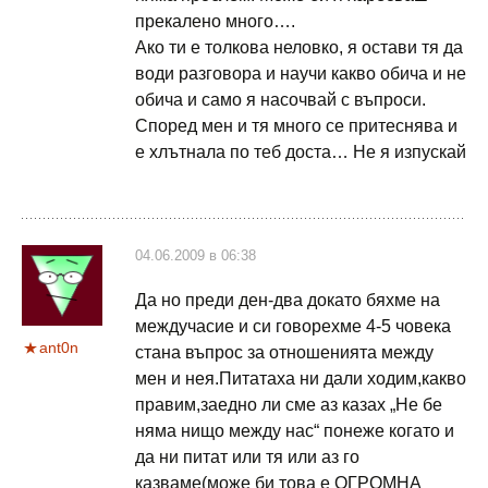
прекалено много….
Ако ти е толкова неловко, я остави тя да
води разговора и научи какво обича и не
обича и само я насочвай с въпроси.
Според мен и тя много се притеснява и
е хлътнала по теб доста… Не я изпускай
04.06.2009 в 06:38
Да но преди ден-два докато бяхме на
междучасие и си говорехме 4-5 човека
ant0n
стана въпрос за отношенията между
мен и нея.Питатаха ни дали ходим,какво
правим,заедно ли сме аз казах „Не бе
няма нищо между нас“ понеже когато и
да ни питат или тя или аз го
казваме(може би това е ОГРОМНА