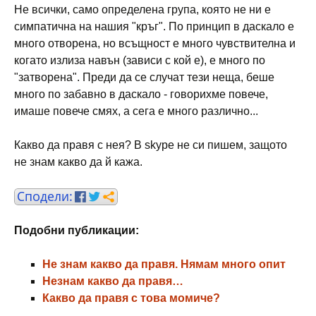
Не всички, само определена група, която не ни е
симпатична на нашия "кръг". По принцип в даскало е
много отворена, но всъщност е много чувствителна и
когато излиза навън (зависи с кой е), е много по
"затворена". Преди да се случат тези неща, беше
много по забавно в даскало - говорихме повече,
имаше повече смях, а сега е много различно...
Какво да правя с нея? В skype не си пишем, защото
не знам какво да й кажа.
Подобни публикации:
Не знам какво да правя. Нямам много опит
Незнам какво да правя…
Какво да правя с това момиче?