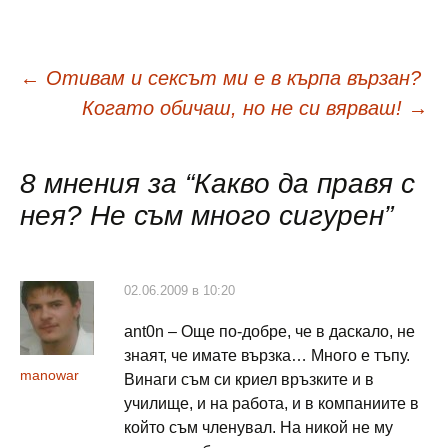
Навигация
←
Отивам и сексът ми е в кърпа вързан?
Когато обичаш, но не си вярваш!
→
в
8 мнения за “
Какво да правя с
публикациите
нея? Не съм много сигурен
”
02.06.2009 в 10:20
ant0n – Още по-добре, че в даскало, не
знаят, че имате вързка… Много е тъпу.
manowar
Винаги съм си криел връзките и в
училище, и на работа, и в компаниите в
който съм членувал. На никой не му