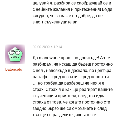
целувай я, разбира се саобразявай се и
с нейните жалания и притеснения! Бъди
сигурен, че за вас е по-добре, да не
знаят съучениуците ви!
02.06.2009 в 12:14
Да manowar е прав.. но донякъде! Аз те
разбирам, че искаш да бъдеш постоянно
Batenceto
с нея , навсякъде в даскало, по центъра,
на кафе , сред познати , сред непознти
… но трябва да разбереш че нея я е
страх! Страх я е как ще реагират вашите
съученици и приятели, след тва идва
страха от това, че когато постоянно сте
заедно бързо ще си омръзнете и след
тва ще се разделите , акогато се