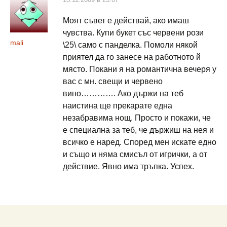
Моят съвет е действай, ако имаш
чувства. Купи букет със червени рози
mali
\25\ само с панделка. Помоли някой
приятел да го занесе на работното й
място. Покани я на романтична вечеря у
вас с мн. свещи и червено
вино…………. Ако държи на теб
наистина ще прекарате една
незабравима нощ. Просто и покажи, че
е специална за теб, че държиш на нея и
всичко е наред. Според мен искате едно
и също и няма смисъл от игрички, а от
действие. Явно има тръпка. Успех.