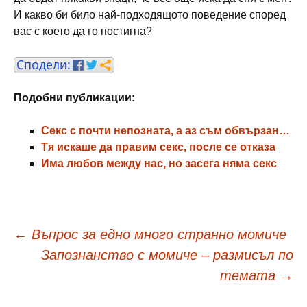
И какво би било най-подходящото поведение според
вас с което да го постигна?
Подобни публикации:
Секс с почти непозната, а аз съм обвързан…
Тя искаше да правим секс, после се отказа
Има любов между нас, но засега няма секс
Навигация
←
Въпрос за едно много странно момиче
Запознанство с момиче – размисъл по
в
темата
→