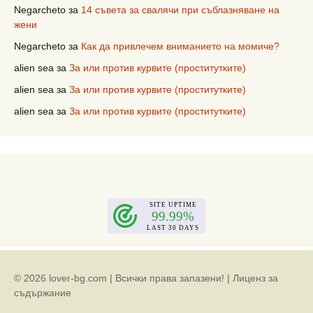
Negarcheto
за
14 съвета за свалячи при съблазняване на
жени
Negarcheto
за
Как да привлечем вниманието на момиче?
alien sea
за
За или против курвите (проститутките)
alien sea
за
За или против курвите (проститутките)
alien sea
за
За или против курвите (проститутките)
© 2026 lover-bg.com | Всички права запазени! |
Лиценз за
съдържание