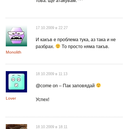
това. Ще атакувам. ^^
17.10.2009 в 22:27
И какъв е проблема тука, аз така и не
разбрах.
То просто няма такъв.
Monolith
18.10.2009 в 11:13
@come on – Пак заповядай
Lover
Успех!
18.10.2009 в 18:11