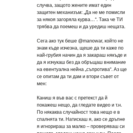
случва, защото жените имат един
защитен механизъм: „Да не ме помисли
за някоя загоряла курва…“. Така че ТИ
трябва да поемеш и да уредиш нещата.
Сега ако тук беше @manowar, който не
знам къде изчезна, щеше да ти каже по
най-грубия начин да я закараш някъде и
да я изчукаш без да обръщаш внимание
на евентуална нейна „съпротива“. Аз ще
се опитам да ти дам и втори съвет от
мен:
Каниш я във вас с претекст да й
покажеш нещо, да гледате видео и т.н.
По някаква случайност това нещо е в
спалнята ти. Натискаш я, ако се дръпне
я игнорираш за малко – проверяваш си