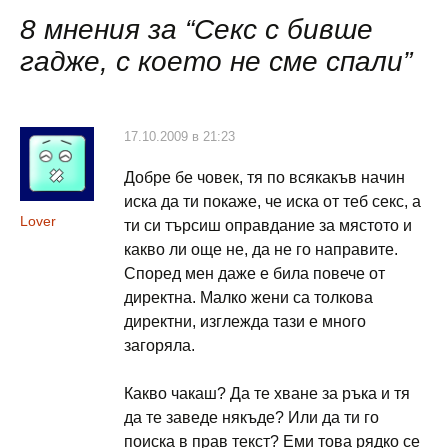
публикациите
8 мнения за “
Секс с бивше
гадже, с което не сме спали
”
17.10.2009 в 21:23
Добре бе човек, тя по всякакъв начин
иска да ти покаже, че иска от теб секс, а
Lover
ти си търсиш оправдание за мястото и
какво ли още не, да не го направите.
Според мен даже е била повече от
директна. Малко жени са толкова
директни, изглежда тази е много
загоряла.
Какво чакаш? Да те хване за ръка и тя
да те заведе някъде? Или да ти го
поиска в прав текст? Еми това рядко се