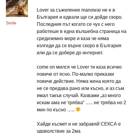
Lover за съжеление manowar не е в
България и едвали ще си дойде скоро.
Smile
Последния път когато се чух с него
работеше в една вълшебна страница на
средиземно море и каза че няма
излгеди да се върне скоро в България
или да се добере до интернет.
come on мился че Lover ти каза всичко
повече от ясно. По-малко приказки
повече действие. Няма жена която да
не се предава рано или късно, и аз съм
имал такъв случай. Казвами „аз много
искам ама не трябва“ ….. не трябва но 2
мин по късно …..
Хайде късмет и не забравяй СЕКСА е
удоволствие за 2ма