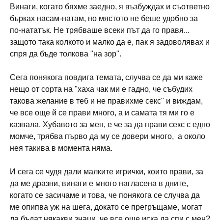
Винаги, когато бяхме заедно, я възбуждах и съответно
бърках насам-натам, но мястото не беше удобно за
по-нататък. Не трябваше всеки път да го правя...
защото така колкото и малко да е, пак я задоволявах и
спря да бъде толкова "на зор".
Сега понякога повдига темата, случва се да ми каже
нещо от сорта на "хаха чак ми е гадно, че събудих
такова желание в теб и не правихме секс" и виждам,
че все още й се прави много, а и самата тя ми го е
казвала. Хубавото за мен, е че за да прави секс с едно
момче, трябва първо да му се довери много, а около
нея такива в момента няма.
И сега се чудя дали малките игрички, които прави, за
да ме дразни, винаги е много нагласена в дните,
когато се засичаме и това, че понякога се случва да
ме опипва уж на шега, докато се прегръщаме, могат
да бъдат някакви знаци, че все още иска да спи с мен?