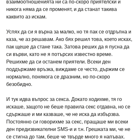
взаимоотношенията ни са по-скоро приятелски и
никога няма да се променят, и да станат такива
каквито аз искам.
Успях да си я върна за малко, но тя пак се отдръпна и
каза, че аз решавам. Ако бях решил това, което исках,
пак щеше да стане така. Затова реших да я пусна да
си върви, като не я потърсих известно време.
Решихме да си останем приятели. Всеки ден
поддържаме връзка, виждаме се често, държим се
нормално, понякога се дразним, но по-скоро
безобидно.
И тук идва въпрос за секса. Докато ходихме, тя го
искаше, защото не беше правила секс отдавна, но се
сдържаше и ми казваше, че не иска да избързва.
Постоянно си говорихме за секс, пращаше ми всеки
ден предизвикателни SMS-и и т.н. Грешката ми, че не
се стигна до там, беше че твърде много я напъвах.