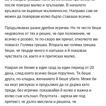
после поиграх малко и тръгнахме. В началото
връзката ни вървеше мълниеносно. Направо сам не
можех да повярвам колко бързо ставаше всичко.
Продължавах разни дребни игрички. Но тя често беше
недоволна от тях и реших, че при положение, че
всичко е розово, те по-скоро ми пречат, отколкото ми
помагат. Голяма грешка. Втората ми голяма грешка
беше, че твърде много я напъвах и й показвах
чувствата си, както и я притисках малко.
Накрая не бяхме в един град за един период от 20
дена, след което всичко беше порутено. Тя беше
друга, по-хладна, желанието й беше убито. Може би
на инат рискувах и продължих да се държа като
преди, без игрички, показвайки й колко е важна и
колко съм хлътнал. Резултата - заряза ме под
претекст, че дълго мислила и решила, че