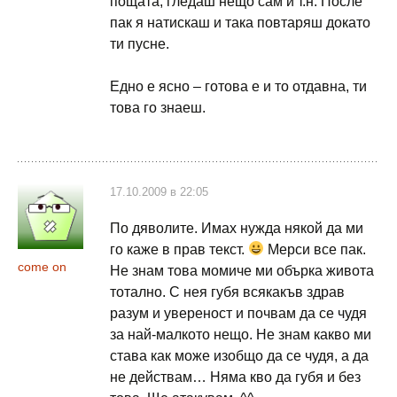
пощата, гледаш нещо сам и т.н. После
пак я натискаш и така повтаряш докато
ти пусне.
Едно е ясно – готова е и то отдавна, ти
това го знаеш.
17.10.2009 в 22:05
По дяволите. Имах нужда някой да ми
го каже в прав текст.
Мерси все пак.
come on
Не знам това момиче ми обърка живота
тотално. С нея губя всякакъв здрав
разум и увереност и почвам да се чудя
за най-малкото нещо. Не знам какво ми
става как може изобщо да се чудя, а да
не действам… Няма кво да губя и без