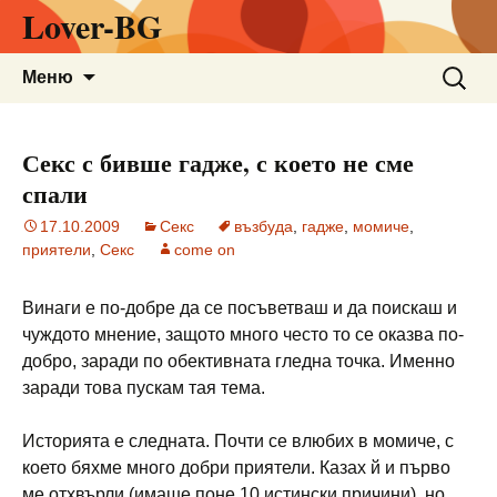
Lover-BG
Към
Търсен
Меню
съдържанието
за:
Секс с бивше гадже, с което не сме
спали
17.10.2009
Секс
възбуда
,
гадже
,
момиче
,
приятели
,
Секс
come on
Винаги е по-добре да се посъветваш и да поискаш и
чуждото мнение, защото много често то се оказва по-
добро, заради по обективната гледна точка. Именно
заради това пускам тая тема.
Историята е следната. Почти се влюбих в момиче, с
което бяхме много добри приятели. Казах й и първо
ме отхвърли (имаше поне 10 истински причини), но