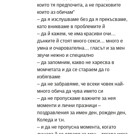
които тя предпочита, а не прасковите
които аз обичам“
– да я изслушваме без да я прекъсваме,
като вникваме в проблемите й
– да й кажем, че има красиви очи…
дънките й стоят много секси… много е
умна и очарователна… гласът и за мен
звучи нежно и специално
– да запомним, какво не харесва в
момчетата и да се стараем да го
избягваме
– да не забравяме, че всеки човек най-
много обича да чува името си
– да не пропускаме важните за нея
моменти и лични празници –
поздравления за имен ден, рожден ден,
Коледа и т.н.
– и да не пропусна момента, когато