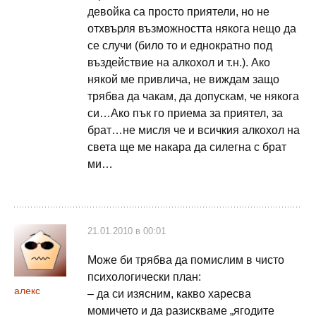
девойка са просто приятели, но не
отхвърля възможността някога нещо да
се случи (било то и еднократно под
въздействие на алкохол и т.н.). Ако
някой ме привлича, не виждам защо
трябва да чакам, да допускам, че някога
си…Ако пък го приема за приятел, за
брат…не мисля че и всичкия алкохол на
света ще ме накара да силегна с брат
ми…
21.01.2010 в 00:01
Може би трябва да помислим в чисто
психологически план:
алекс
– да си изясним, какво харесва
момичето и да разискваме „ягодите