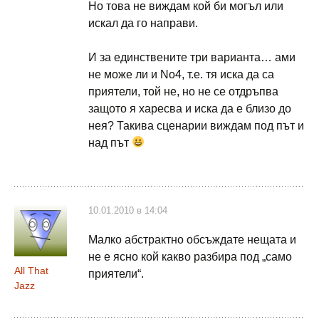
Но това не виждам кой би могъл или
искал да го направи.
И за единствените три варианта… ами
не може ли и No4, т.е. тя иска да са
приятели, той не, но не се отдръпва
защото я харесва и иска да е близо до
нея? Такива сценарии виждам под път и
над път
10.01.2010 в 14:04
Малко абстрактно обсъждате нещата и
не е ясно кой какво разбира под „само
All That
приятели“.
Jazz