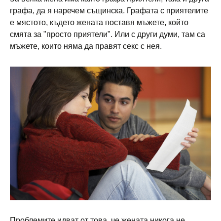
графа, да я наречем същинска. Графата с приятелите
е мястото, където жената поставя мъжете, който
смята за "просто приятели". Или с други думи, там са
мъжете, които няма да правят секс с нея.
Проблемите идват от това, че жената никога не