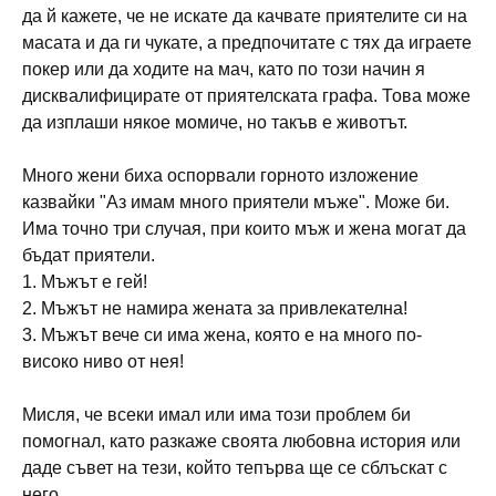
да й кажете, че не искате да качвате приятелите си на
масата и да ги чукате, а предпочитате с тях да играете
покер или да ходите на мач, като по този начин я
дисквалифицирате от приятелската графа. Това може
да изплаши някое момиче, но такъв е животът.
Много жени биха оспорвали горното изложение
казвайки "Аз имам много приятели мъже". Може би.
Има точно три случая, при които мъж и жена могат да
бъдат приятели.
1. Мъжът е гей!
2. Мъжът не намира жената за привлекателна!
3. Мъжът вече си има жена, която е на много по-
високо ниво от нея!
Мисля, че всеки имал или има този проблем би
помогнал, като разкаже своята любовна история или
даде съвет на тези, който тепърва ще се сблъскат с
него.