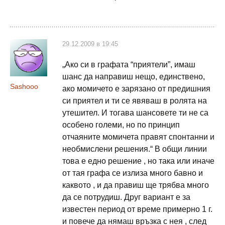
29.12.2009 в 19:45
„Ако си в графата “приятели”, имаш
шанс да направиш нещо, единствено,
Sashooo
ако момичето е зарязано от предишния
си приятел и ти се явяваш в ролята на
утешител. И тогава шансовете ти не са
особено големи, но по принцип
отчаяните момичета правят спонтанни и
необмислени решения.“ В общи линии
това е едно решение , но така или иначе
от тая графа се излиза много бавно и
каквото , и да правиш ще трябва много
да се потрудиш. Друг вариант е за
известен период от време примерно 1 г.
и повече да нямаш връзка с нея , след