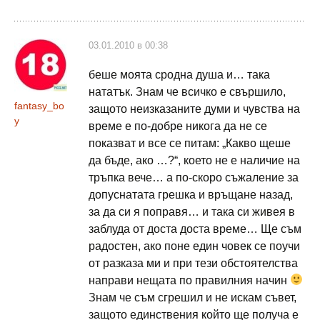
03.01.2010 в 00:38
беше моята сродна душа и… така
нататък. Знам че всичко е свършило,
fantasy_bo
защото неизказаните думи и чувства на
y
време е по-добре никога да не се
показват и все се питам: „Какво щеше
да бъде, ако …?“, което не е наличие на
тръпка вече… а по-скоро съжаление за
допуснатата грешка и връщане назад,
за да си я поправя… и така си живея в
заблуда от доста доста време… Ще съм
радостен, ако поне един човек се поучи
от разказа ми и при тези обстоятелства
направи нещата по правилния начин
Знам че съм сгрешил и не искам съвет,
защото единствения който ще получа е