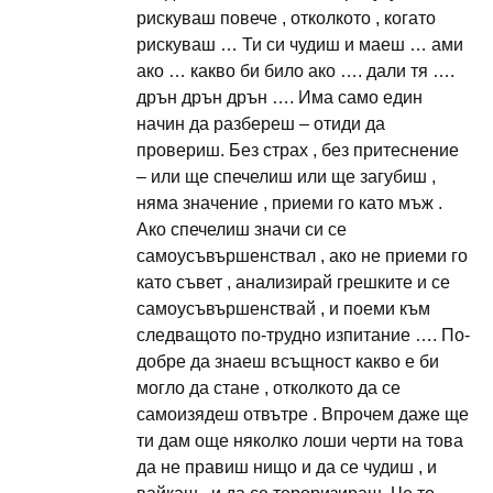
рискуваш повече , отколкото , когато
рискуваш … Ти си чудиш и маеш … ами
ако … какво би било ако …. дали тя ….
дрън дрън дрън …. Има само един
начин да разбереш – отиди да
провериш. Без страх , без притеснение
– или ще спечелиш или ще загубиш ,
няма значение , приеми го като мъж .
Ако спечелиш значи си се
самоусъвършенствал , ако не приеми го
като съвет , анализирай грешките и се
самоусъвършенствай , и поеми към
следващото по-трудно изпитание …. По-
добре да знаеш всъщност какво е би
могло да стане , отколкото да се
самоизядеш отвътре . Впрочем даже ще
ти дам още няколко лоши черти на това
да не правиш нищо и да се чудиш , и