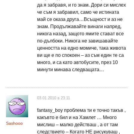
да я забравя, и го знам. Дори си мислех
че съм я забравил, само че истината
май се оказа друга…Всъщност и аз не
знам. Продължавайте винаги напред,
никога назад, защото ямите стават все
по-дълбоки. Никога не завишавайте
ценността на едно момиче, така живота
ви ще е по спокоен – аз съм един те са
много, и са като автобусите, през 10
минути минава следващата…
03.01.2010 в 23:11
fantasy_boy проблема ти е точно такъв ,
какъвто е бил и на Хамлет … Много
Sashooo
мислиш – малко действаш , а от там
следствието – Когато НЕ рисукуваш ,