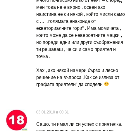
много по-високо ниво от нея!“ – според
мен това не е вярно , освен ако
наистина не си някой , който мисли само
с …. „голямата анаконда от
екваториалните гори“ . Има момичета ,
които може да се невероятните мацки ,
но поради едни или други съображения
ти решаваш , че си и само приятел и
точка .
Хах , ако някой намери бързо и лесно
решение на въпроса „Как се излиза от
графата приятели“ да сподели
03.01.2010 в 00:31
Сашо, ти имал ли си успех с приятелка,