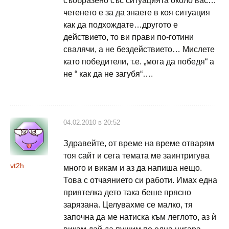
съобразено със ситуацията около вас…
четенето е за да знаете в коя ситуация
как да подхождате…другото е
действието, то ви прави по-готини
свалячи, а не бездействието… Мислете
като победители, т.е. „мога да победя“ а
не “ как да не загубя“….
04.02.2010 в 20:52
Здравейте, от време на време отварям
тоя сайт и сега темата ме заинтригува
vt2h
много и викам и аз да напиша нещо.
Това с отчаянието си работи. Имах една
приятелка дето така беше прясно
зарязана. Целувахме се малко, тя
започна да ме натиска към леглото, аз ѝ