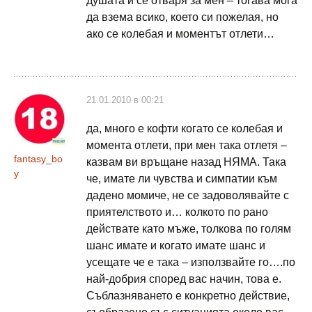
душата й се отваря за мен – тогава мога
да взема всико, което си пожелая, но
ако се колебая и моментът отлети…
21.01.2010 в 00:21
да, много е кофти когато се колебая и
момента отлети, при мен така отлетя –
fantasy_bo
казвам ви връщане назад НЯМА. Така
y
че, имате ли чувства и симпатии към
дадено момиче, не се задоволявайте с
приятелството и… колкото по рано
действате като мъже, толкова по голям
шанс имате и когато имате шанс и
усещате че е така – използвайте го….по
най-добрия според вас начин, това е.
Съблазняването е конкретно действие,