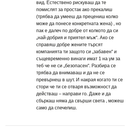
вид. Естествено рискуваш да те
помислят за простак ако прекалиш
(трябва да умееш да прецениш колко
може да понесе конкретната жена) , но
пак е далеч по добре от колкото да си
„най-добрия и приятел мъж“. Ако се
справяш добре жените търсят
компанията ти защото си „забавен“ и
същевременно винаги имат 1 на ум за
теб че не си „безопасен“. Разбира се
трябва да внимаваш и да не се
превърнеш в шут. И накрая когато ти се
стори че ти се отваря възможност да
действаш – направи го. Даже и да
сбъркаш няма да свърши света , можеш
само да спечелиш.