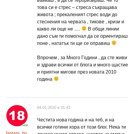
вайкаш , и да се тероризираш. Че то
това си е стрес – стреса съкращава
живота ; прекаленият стрес води до
стеснения на червата , тикове , кризи и
какво ли още не ….
В общи линии
дано съм ти помогнал да се ориентираш
поне , нататък ти ще се оправиш
Впрочем , за Много Години , да сте живи
и здрави всички от блога и много щастие
и приятни мигове през новата 2010
година
04.01.2010 в 01:43
Честита нова година и на теб, и на
всички готини хора от този блог. Нека ти
fantasy_bo