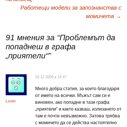
в
Работещи модели за запознанства с
момичета
→
публикациите
91 мнения за “
Проблемът да
попаднеш в графа
„приятели“
”
29.12.2009 в 14:47
Много добра статия, за което благодаря
от името на всички. Мъжът сам си е
Lover
виновен, ако попадне в тази графа
„приятели“ и както казваш, излизането от
там е почти невъзможно. Затова трябва
с момичето да се действа настоятелно