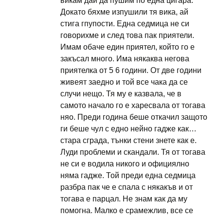
викам дай да пушим по една цигара.
Докато бяхме изпушили тя вика, ай
стига гпупости. Една седмица не си
говорихме и след това пак приятели.
Имам обаче един приятел, който го е
закъсал много. Има някаква негова
приятелка от 5 6 години. От две години
живеят заедно и той все чака да се
случи нещо. Тя му е казвала, че в
самото начало го е харесвала от тогава
няо. Преди година беше откачил защото
ги беше чул с едно нейно гадже как…
стара сграда, тънки стени знете как е.
Луди проблеми и скандали. Тя от тогава
не си е водила никого и официялно
няма гадже. Той преди една седмица
разбра пак че е спала с някакъв и от
тогава е парцал. Не знам как да му
помогна. Малко е срамежлив, все се