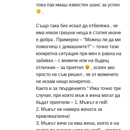
това пак имаш известен шанс за успех
.
Също така бих искал да отбележа , че
има някои грешни неща в статия иначе
е добра . Примерно – “Можеш ли да ми
помогнеш с домашните?” – точно тази
конкретна ситуация при мен е равна на
забивка – с момиче или на бъдещ
отличник – за приятел
, освен ако
просто не съм решил , че от момичето
не искам нищо конкретно .
Както и за твърдението “ Има точно три
случая, при които мъж и жена могат да
бъдат приятели – 1. Мъжът е гей!
2. Мъжът не намира жената за
привлекателна!
3. Мъжът вече си има жена, която е на