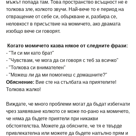
мъжът попада там. Това пространство всъщност не е
толкова зле, колкото звучи. Най-вече то е период на
отвращение от себе си, объркване и, разбира се,
неловкост в присъствие на момичето, ако двамата
изобщо вече си говорят.
Когато момичето казва някое от следните фрази:
- "Ти си ми като брат"
- "Чувствам, че мога да си говоря с теб за всичко"
- "Толкова си внимателен"
- "Можеш ли да ми помогнеш с домашните?"
Обяснение:
Вие сте на стълбата на приятелите!
Толкова жалко!
Виждате, че много проблеми могат да бъдат избегнати
чрез заявяване колкото се може по-рано на момичето,
че няма да бъдете приятели при никакви
обстоятелства. Можете да обясните, че тя е твърде
привлекателна или можете да бъдете напълно прям и