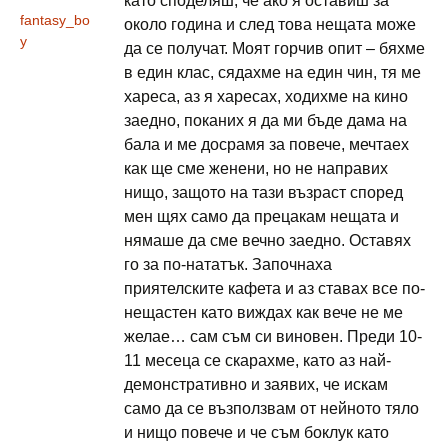
като споделяш, че ако я оставиш за
fantasy_bo
около година и след това нещата може
y
да се получат. Моят горчив опит – бяхме
в един клас, сядахме на един чин, тя ме
хареса, аз я харесах, ходихме на кино
заедно, поканих я да ми бъде дама на
бала и ме досрамя за повече, мечтаех
как ще сме женени, но не направих
нищо, защото на тази възраст според
мен щях само да прецакам нещата и
нямаше да сме вечно заедно. Оставях
го за по-нататък. Започнаха
приятелските кафета и аз ставах все по-
нещастен като виждах как вече не ме
желае… сам съм си виновен. Преди 10-
11 месеца се скарахме, като аз най-
демонстративно и заявих, че искам
само да се възползвам от нейното тяло
и нищо повече и че съм боклук като