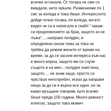
всички останали. От тогава не сме се
виждали, нито чували. Разменихме по 1
смс за коледа и това беше. Интересното
дойде точно тогава, по коледа, когато
видях че си е написала в скайп “ чакам
си предложението за брак, защото аз не
лъжа“…..направо полудях, и
определено онази тема за това че
трябва да режем жените от време на
време, за да се засили интереса към нас
е много вярна, защото ми се случи
същото и на мен…полудях наистина,
защото…. не знам защо, просто се
чувствах непотребен, исках да направя
нещо за да си я върна все едно, но за
какво връщане говорим, като всичко
беше преди 100 години. Много ревност
изпитах, защото това момич