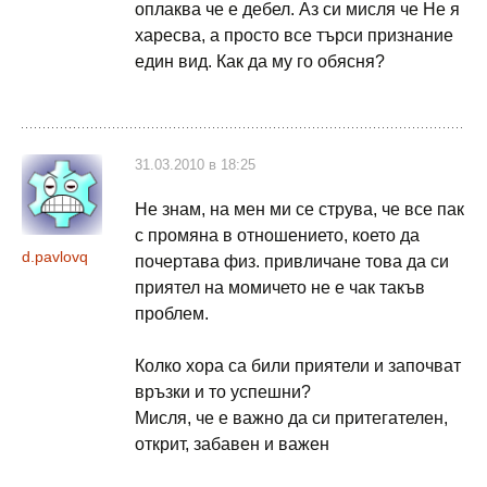
оплаква че е дебел. Аз си мисля че Не я
харесва, а просто все търси признание
един вид. Как да му го обясня?
31.03.2010 в 18:25
Не знам, на мен ми се струва, че все пак
с промяна в отношението, което да
d.pavlovq
почертава физ. привличане това да си
приятел на момичето не е чак такъв
проблем.
Колко хора са били приятели и започват
връзки и то успешни?
Мисля, че е важно да си притегателен,
открит, забавен и важен