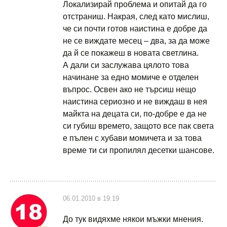
Локализирай проблема и опитай да го
отстраниш. Накрая, след като мислиш,
че си почти готов наистина е добре да
не се виждате месец – два, за да може
да й се покажеш в новата светлина.
А дали си заслужава цялото това
начинане за едно момиче е отделен
въпрос. Освен ако не търсиш нещо
наистина сериозно и не виждаш в нея
майкта на децата си, по-добре е да не
си губиш времето, защото все пак света
е пълен с хубави момичета и за това
време ти си пропилял десетки шансове.
06.01.2010 в 19:19
До тук видяхме някои мъжки мнения.