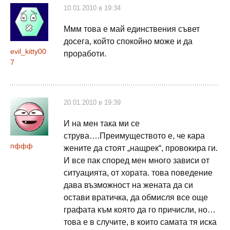
10.01.2010 в 19:34
Ммм това е май единствения съвет
досега, който спокойно може и да
evil_kitty00
проработи.
7
20.01.2010 в 19:39
И на мен така ми се
струва….Преимуществото е, че кара
пффф
жените да стоят „нащрек“, провокира ги.
И все пак според мен много зависи от
ситуацията, от хората. това поведение
дава възможност на жената да си
остави вратичка, да обмисля все още
графата към която да го причисли, но…
това е в случите, в които самата тя иска