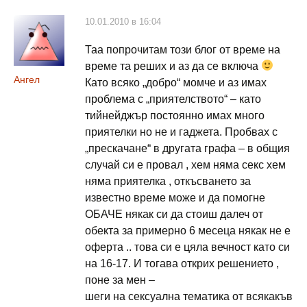
10.01.2010 в 16:04
Таа попрочитам този блог от време на
време та реших и аз да се включа
Ангел
Като всяко „добро“ момче и аз имах
проблема с „приятелството“ – като
тийнейджър постоянно имах много
приятелки но не и гаджета. Пробвах с
„прескачане“ в другата графа – в общия
случай си е провал , хем няма секс хем
няма приятелка , откъсването за
известно време може и да помогне
ОБАЧЕ някак си да стоиш далеч от
обекта за примерно 6 месеца някак не е
оферта .. това си е цяла вечност като си
на 16-17. И тогава открих решението ,
поне за мен –
шеги на сексуална тематика от всякакъв