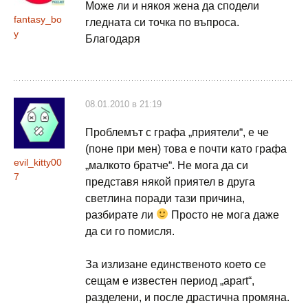
Може ли и някоя жена да сподели
fantasy_bo
гледната си точка по въпроса.
y
Благодаря
08.01.2010 в 21:19
Проблемът с графа „приятели“, е че
(поне при мен) това е почти като графа
evil_kitty00
„малкото братче“. Не мога да си
7
представя някой приятел в друга
светлина поради тази причина,
разбирате ли
Просто не мога даже
да си го помисля.
За излизане единственото което се
сещам е известен период „apart“,
разделени, и после драстична промяна.