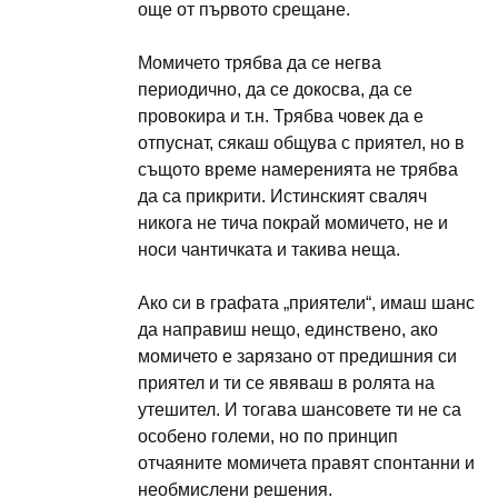
още от първото срещане.
Момичето трябва да се негва
периодично, да се докосва, да се
провокира и т.н. Трябва човек да е
отпуснат, сякаш общува с приятел, но в
същото време намеренията не трябва
да са прикрити. Истинският сваляч
никога не тича покрай момичето, не и
носи чантичката и такива неща.
Ако си в графата „приятели“, имаш шанс
да направиш нещо, единствено, ако
момичето е зарязано от предишния си
приятел и ти се явяваш в ролята на
утешител. И тогава шансовете ти не са
особено големи, но по принцип
отчаяните момичета правят спонтанни и
необмислени решения.