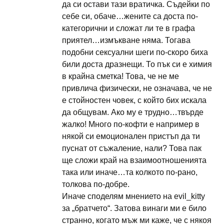
да си остави тази вратичка. Съдейки по
себе си, обаче…жените са доста по-
категорични и сложат ли те в графа
приятел…измъкване няма. Тогава
подобни сексуални шеги по-скоро биха
били доста дразнещи. То пък си е химия
в крайна сметка! Това, че не ме
привлича физически, не означава, че не
е стойностен човек, с който бих искала
да общувам. Ако му е трудно…твърде
жалко! Много по-кофти е например в
някой си емоционален пристъп да ти
пуснат от съжаление, нали? Това пак
ще сложи край на взаимоотношенията
така или иначе…та колкото по-рано,
толкова по-добре.
Иначе споделям мнението на evil_kitty
за „братчето“. Затова винаги ми е било
странно, когато мъж ми каже, че с някоя