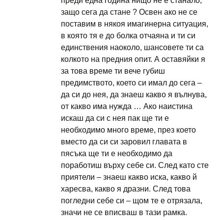
преди една година нищо не е станало,
защо сега да стане ? Освен ако не се
поставим в някоя имагинерна ситуация,
в която тя е до болка отчаяна и ти си
единствения наоколо, шансовете ти са
колкото на предния опит. А оставяйки я
за това време ти вече губиш
предимството, което си имал до сега –
да си до нея, да знаеш какво я вълнува,
от какво има нужда … Ако наистина
искаш да си с нея пак ще ти е
необходимо много време, през което
вместо да си си заровил главата в
пясъка ще ти е необходимо да
поработиш върху себе си. След като сте
приятели – знаеш какво иска, какво й
харесва, какво я дразни. След това
погледни себе си – щом те е отрязала,
значи не се вписваш в тази рамка.