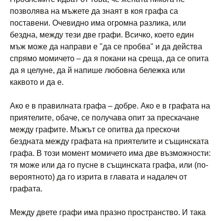
позволява на мъжете да знаят в коя графа са
поставени. Очевидно има огромна разлика, или
бездна, между тези две графи. Всичко, което един
мъж може да направи е "да се пробва" и да действа
спрямо момичето – да я покани на среща, да се опита
да я целуне, да й напише любовна бележка или
каквото и да е.
Ако е в правилната графа – добре. Ако е в графата на
приятелите, обаче, се получава опит за прескачане
между графите. Мъжът се опитва да прескочи
бездната между графата на приятелите и същинската
графа. В този момент момичето има две възможности:
тя може или да го пусне в същинската графа, или (по-
вероятното) да го изрита в главата и надалеч от
графата.
Между двете графи има празно пространство. И така