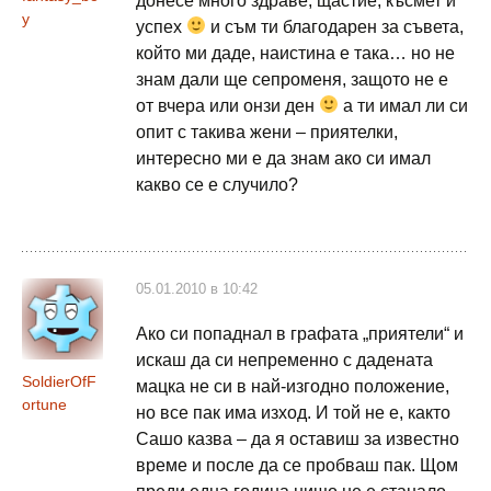
донесе много здраве, щастие, късмет и
y
успех
и съм ти благодарен за съвета,
който ми даде, наистина е така… но не
знам дали ще сепроменя, защото не е
от вчера или онзи ден
а ти имал ли си
опит с такива жени – приятелки,
интересно ми е да знам ако си имал
какво се е случило?
05.01.2010 в 10:42
Ако си попаднал в графата „приятели“ и
искаш да си непременно с дадената
SoldierOfF
мацка не си в най-изгодно положение,
ortune
но все пак има изход. И той не е, както
Сашо казва – да я оставиш за известно
време и после да се пробваш пак. Щом