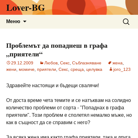
Lover-BG
Към
Търсен
Меню
съдържанието
за:
Проблемът да попаднеш в графа
„приятели“
29.12.2009
Любов
,
Секс
,
Съблазняване
жена
,
жени
,
момиче
,
приятели
,
Секс
,
среща
,
целувка
joro_123
Здравейте настоящи и бъдещи свалячи!
От доста време чета темите и се натъквам на солидно
количество проблеми от сорта - "Попаднах в графа
приятели". Този проблем е сполетял немалко мъже, но
как в същност да се справим с него?
За всяка жена има както графа приятели, така и друга