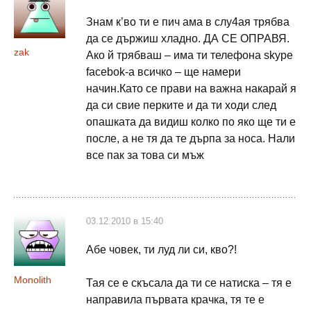
Знам к’во ти е пич ама в слу4ая трябва
да се държиш хладно. ДА СЕ ОПРАВЯ.
zak
Ако й трябваш – има ти телефона skype
facebok-a всичко – ще намери
начин.Като се прави на важна накарай я
да си свие перките и да ти ходи след
опашката да видиш колко по яко ще ти е
после, а не тя да те дърпа за носа. Нали
все пак за това си мъж
03.12.2010 в 15:40
Абе човек, ти луд ли си, кво?!
Monolith
Тая се е скъсала да ти се натиска – тя е
направила първата крачка, тя те е