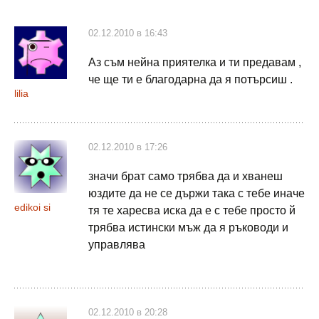
02.12.2010 в 16:43
Аз съм нейна приятелка и ти предавам ,
че ще ти е благодарна да я потърсиш .
lilia
02.12.2010 в 17:26
значи брат само трябва да и хванеш
юздите да не се държи така с тебе иначе
edikoi si
тя те харесва иска да е с тебе просто й
трябва истински мъж да я ръководи и
управлява
02.12.2010 в 20:28