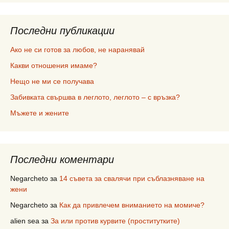
Последни публикации
Ако не си готов за любов, не наранявай
Какви отношения имаме?
Нещо не ми се получава
Забивката свършва в леглото, леглото – с връзка?
Мъжете и жените
Последни коментари
Negarcheto
за
14 съвета за свалячи при съблазняване на
жени
Negarcheto
за
Как да привлечем вниманието на момиче?
alien sea
за
За или против курвите (проститутките)