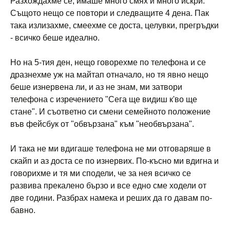
Разхождахме се, имаше много смях и много искри.
Същото нещо се повтори и следващите 4 дена. Пак
така излизахме, смеехме се доста, целувки, прегръдки
- всичко беше идеално.
Но на 5-тия ден, нещо говорехме по телефона и се
дразнехме уж на майтап отначало, но тя явно нещо
беше изнервена ли, и аз не знам, ми затвори
телефона с изречението "Сега ще видиш к'во ще
стане". И съответно си смени семейното положение
във фейсбук от "обвързана" към "необвързана".
И така не ми вдигаше телефона не ми отговаряше в
скайп и аз доста се по изнервих. По-късно ми вдигна и
говорихме и тя ми сподели, че за нея всичко се
развива прекалено бързо и все едно сме ходели от
две години. Разбрах намека и реших да го давам по-
бавно.