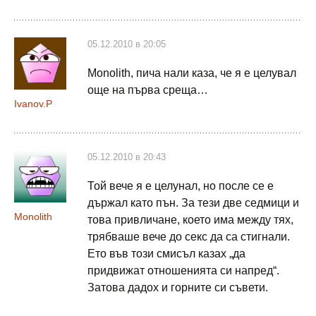
05.12.2010 в 20:05
Monolith, пича нали каза, че я е целувал
още на първа среща…
Ivanov.P
05.12.2010 в 20:43
Той вече я е целунал, но после се е
държал като пън. За тези две седмици и
Monolith
това привличане, което има между тях,
трябваше вече до секс да са стигнали.
Ето във този смисъл казах „да
придвижат отношенията си напред“.
Затова дадох и горните си съвети.