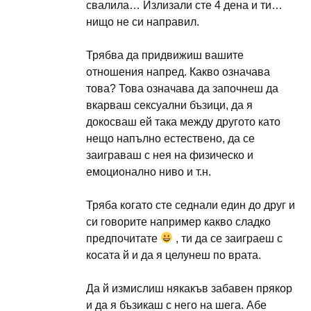
свалила… Излизали сте 4 дена и ти…
нищо не си направил.
Трябва да придвижиш вашите
отношения напред. Какво означава
това? Това означава да започнеш да
вкарваш сексуални бъзици, да я
докосваш ей така между другото като
нещо напълно естествено, да се
заиграваш с нея на физическо и
емоционално ниво и т.н.
Тряба когато сте седнали един до друг и
си говорите например какво сладко
предпочитате
, ти да се заиграеш с
косата й и да я целунеш по врата.
Да й измислиш някакъв забавен прякор
и да я бъзикаш с него на шега. Абе