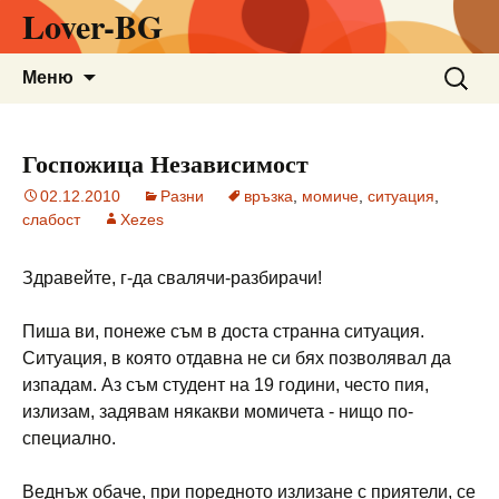
Lover-BG
Към
Търсен
Меню
съдържанието
за:
Госпожица Независимост
02.12.2010
Разни
връзка
,
момиче
,
ситуация
,
слабост
Xezes
Здравейте, г-да свалячи-разбирачи!
Пиша ви, понеже съм в доста странна ситуация.
Ситуация, в която отдавна не си бях позволявал да
изпадам. Аз съм студент на 19 години, често пия,
излизам, задявам някакви момичета - нищо по-
специално.
Веднъж обаче, при поредното излизане с приятели, се