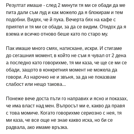
Резултат имаше - след 2 минути тя ми се обади да ме
пита дали съм луд и как можело да я блокирам и тем
подобни. Видях, че й пука. Вечерта бях на кафе с
приятел и тя ми се обади, за да се видим. Отидох да я
взема и всичко отново беше като по старо му.
Пак имаше много смях, натискане, искри. И стигаме
до сегашния момент, в който не съм я чувал от 2 дена
а последно като говорихме, тя ми каза, че ще се ми се
обади, защото в конкретния момент не можела да
говори. Аз нарочно не и звъня, за да не показвам
слабост или нещо такова...
Понеже вече доста пъти го направих и ясно и показах,
че има власт над мен. Въпросът ми е, какво да правя
с това момиче. Когато говорихме сериозно с нея, тя
ми каза, че все още не знае какво иска, но би се
радвала, ако имаме връзка.