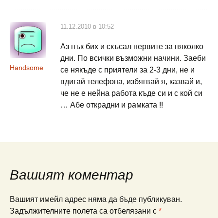
11.12.2010 в 10:52
Аз пък бих и скъсал нервите за няколко
дни. По всички възможни начини. Заеби
Handsome
се някъде с приятели за 2-3 дни, не и
вдигай телефона, избягвай я, казвай и,
че не е нейна работа къде си и с кой си
… Абе открадни и рамката !!
Вашият коментар
Вашият имейл адрес няма да бъде публикуван.
Задължителните полета са отбелязани с
*