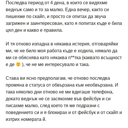
Последва период от 4 дена, в които се видяхме
веднъж само и то за малко. Една вечер, както си
пишехме по скайп, и просто се опитах да звуча
загрижен и заинтересован, като я попитах къде е била
цял ден и какво е правила.
И тя отново изпадна в някаква истерия, отговаряйки
ми, че не било моя работа къде е ходила, нямало да
ми се обяснява като някаква п**тка (каквато всъщност
е де
), че не ме интересувало и така.
Става ви ясно предполагам, че отново последва
промяна в статуса от обвързана към необвързана. И
така няколко дни отново не ми вдигаше телефона,
докато веднъж не се засякохме във фейсбук и си
писахме малко, след което тя ме подразни с
поведението си и я блокирах и от фейсбук и от скайп и
изтрих номерата й.