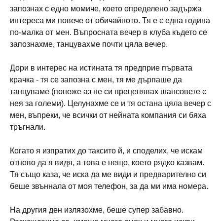
запознах с едно момиче, което определено задържа
интереса ми повече от обичайното. Тя е с една година
по-малка от мен. Въпросната вечер в клуба където се
запознахме, танцувахме почти цяла вечер.
Дори в интерес на истината тя предприе първата
крачка - тя се запозна с мен, тя ме дърпаше да
танцуваме (понеже аз не си преценявах шансовете с
нея за големи). Целунахме се и тя остана цяла вечер с
мен, въпреки, че всички от нейната компания си бяха
тръгнали.
Когато я изпратих до таксито й, и споделих, че искам
отново да я видя, а това е нещо, което рядко казвам.
Тя също каза, че иска да ме види и предварително си
беше звъннала от моя телефон, за да ми има номера.
На другия ден излязохме, беше супер забавно.