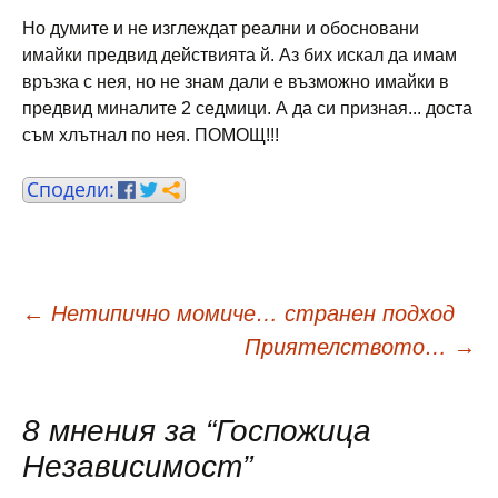
Но думите и не изглеждат реални и обосновани
имайки предвид действията й. Аз бих искал да имам
връзка с нея, но не знам дали е възможно имайки в
предвид миналите 2 седмици. А да си призная... доста
съм хлътнал по нея. ПОМОЩ!!!
Навигация
←
Нетипично момиче… странен подход
Приятелството…
→
в
8 мнения за “
Госпожица
публикациите
Независимост
”