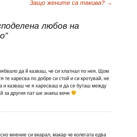
Защо жените са такива?
→
поделена любов на
о
”
рябвало да й казваш, че си хлатнал по нея. Щом
тя те харесва по добре си стой и си кротувай, не
а и казваш че я харесваш и да се буташ между
й за другия пат ше знаеш вече
есно мнение си вкарал, макар че колегата едва