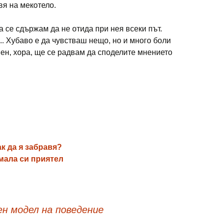
вя на мекотело.
 се сдържам да не отида при нея всеки път.
.. Хубаво е да чувстваш нещо, но и много боли
мен, хора, ще се радвам да споделите мнението
к да я забравя?
мала си приятел
н модел на поведение