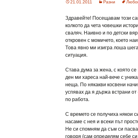
21.01.2011
Разни
Любо
Здравейте! Посещавам този сайт
колкото да чета човешки истори
сваляч. Наивно и по детски вяр
откровен с момичето, което на
Това явно ми изигра лоша шега
ситуация.
Става дума за жена, с която се
ден ми хареса най-вече с уника
неща. По някакви косвени начин
успявах да я държа встрани от 
по работа.
С времето се получиха някои с
насаме с нея и всеки път прост
Не си спомням да съм си пасвал
говоря (сам определям себе си 