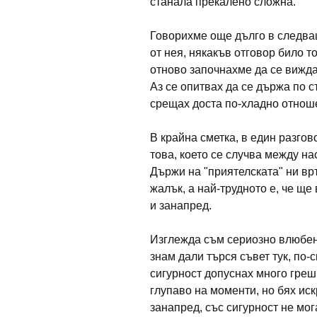
станала прекалено сложна.
Говорихме още дълго в следващ
от нея, някакъв отговор било 
отново започнахме да се вижда
Аз се опитвах да се държа по с
срещах доста по-хладно отнош
В крайна сметка, в един разгов
това, което се случва между на
Държи на "приятелската" ни вр
жалък, а най-трудното е, че ще
и занапред.
Изглежда съм сериозно влюбен,
знам дали търся съвет тук, по-
сигурност допуснах много греш
глупаво на моменти, но бях ис
занапред, със сигурност не мог