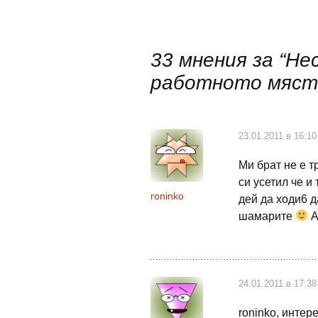
в
33 мнения за “
Нес
публикациите
работното мяст
23.01.2011 в 16:10
Ми брат не е т
си усетил че и 
roninko
дей да ходи6 д
шамарите
А
24.01.2011 в 17:38
roninko, интер