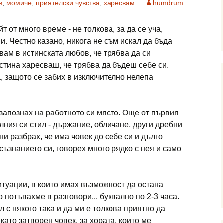
в
,
момиче
,
приятелски чувства
,
харесвам
humdrum
 от много време - не толкова, за да се уча,
и. Честно казано, никога не съм искал да бъда
вам в истинската любов, че трябва да си
истина харесваш, че трябва да бъдеш себе си.
, защото се забих в изключително нелепа
 запознах на работното си място. Още от първия
лния си стил - държание, обличане, други дребни
и разбрах, че има човек до себе си и дълго
съзнанието си, говорех много рядко с нея и само
итуации, в които имах възможност да остана
о потъвахме в разговори... буквално по 2-3 часа.
 с някого така и да ми е толкова приятно да
като затворен човек. за хората, които ме