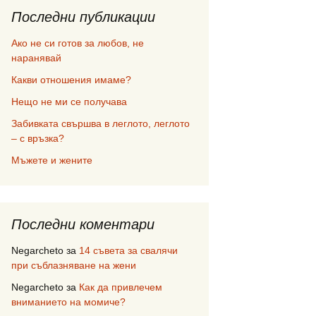
Последни публикации
Ако не си готов за любов, не
наранявай
Какви отношения имаме?
Нещо не ми се получава
Забивката свършва в леглото, леглото
– с връзка?
Мъжете и жените
Последни коментари
Negarcheto
за
14 съвета за свалячи
при съблазняване на жени
Negarcheto
за
Как да привлечем
вниманието на момиче?