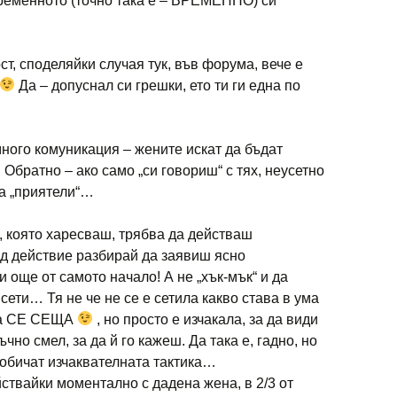
еменното (точно така е – ВРЕМЕННО) си
ст, споделяйки случая тук, във форума, вече е
Да – допуснал си грешки, ето ти ги една по
ного комуникация – жените искат да бъдат
братно – ако само „си говориш“ с тях, неусетно
а „приятели“…
, която харесваш, трябва да действаш
д действие разбирай да заявиш ясно
 още от самото начало! А не „хък-мък“ и да
 сети… Тя не че не се е сетила какво става в ума
дна СЕ СЕЩА
, но просто е изчакала, за да види
чно смел, за да й го кажеш. Да така е, гадно, но
 обичат изчаквателната тактика…
ствайки моментално с дадена жена, в 2/3 от