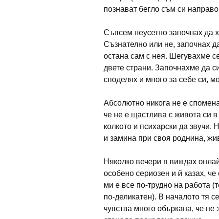
познават бегло съм си направо
Съвсем неусетно започнах да х
Съзнателно или не, започнах да
остана сам с нея. Шегувахме с
двете страни. Започнахме да с
споделях и много за себе си, м
Абсолютно никога не е спомена
че не е щастлива с живота си 
колкото и психарски да звучи. 
и замина при своя роднина, жив
Няколко вечери я виждах онлай
особено сериозен и й казах, че
ми е все по-трудно на работа (
по-деликатен). В началото тя се
чувства много объркана, че не з