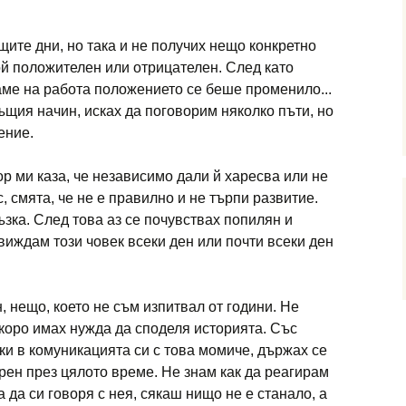
ите дни, но така и не получих нещо конкретно
той положителен или отрицателен. След като
ме на работа положението се беше променило...
ъщия начин, исках да поговорим няколко пъти, но
ение.
ор ми каза, че независимо дали й харесва или не
с, смята, че не е правилно и не търпи развитие.
ъзка. След това аз се почувствах попилян и
 виждам този човек всеки ден или почти всеки ден
 нещо, което не съм изпитвал от години. Не
скоро имах нужда да споделя историята. Със
ки в комуникацията си с това момиче, държах се
крен през цялото време. Не знам как да реагирам
а да си говоря с нея, сякаш нищо не е станало, а