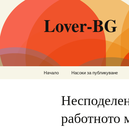
Lover-BG
Към
Начало
Насоки за публикуване
съдържанието
Несподелен
работното 