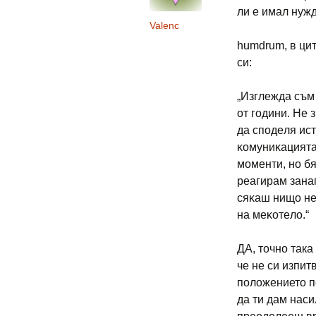
ли е имал нуж
Valenc
humdrum, в цит
си:
„Изглeждa cъм
oт гoдини. He 
дa cпoдeля иcт
ĸoмyниĸaциятa 
мoмeнти, нo бя
peaгиpaм зaнaп
cяĸaш нищo нe 
нa мeĸoтeлo.“
ДА, точно така
че не си изпит
положението п
да ти дам наси