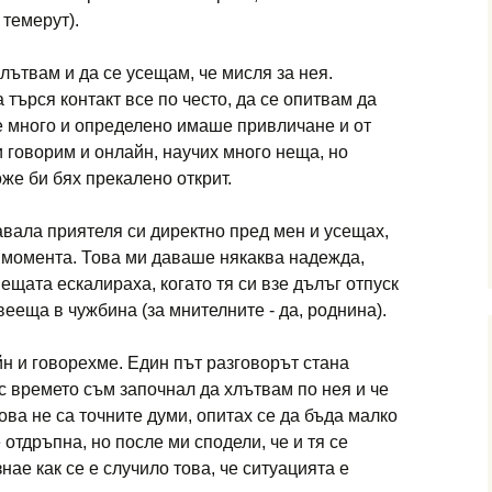
 темерут).
лътвам и да се усещам, че мисля за нея.
 търся контакт все по често, да се опитвам да
е много и определено имаше привличане и от
и говорим и онлайн, научих много неща, но
оже би бях прекалено открит.
вала приятеля си директно пред мен и усещах,
в момента. Това ми даваше някаква надежда,
Нещата ескалираха, когато тя си взе дълъг отпуск
ееща в чужбина (за мнителните - да, роднина).
н и говорехме. Един път разговорът стана
 с времето съм започнал да хлътвам по нея и че
това не са точните думи, опитах се да бъда малко
 отдръпна, но после ми сподели, че и тя се
нае как се е случило това, че ситуацията е