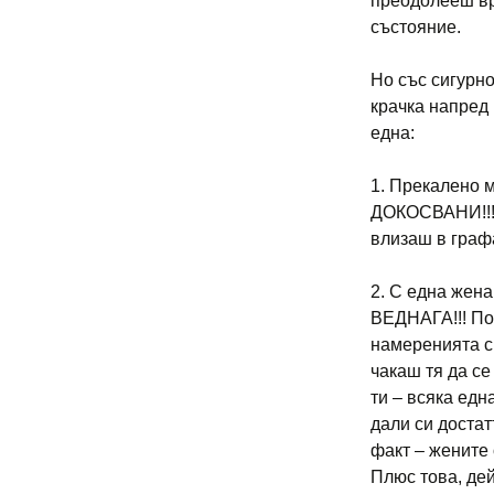
преодолееш вр
състояние.
Но със сигурно
крачка напред
една:
1. Прекалено м
ДОКОСВАНИ!!! О
влизаш в граф
2. С една жена
ВЕДНАГА!!! По
намеренията си
чакаш тя да се
ти – всяка е
дали си достатъ
факт – жените
Плюс това, дей