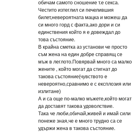
обичам самото сношение т.е секса.
Честито изтеглил си печелившия
билет,невероятната мацка и можеш да
си много горд с факта,ако дори и си
единствения който я е довеждал до
това състояние.
В крайна сметка аз установи че просто
съм жена на един добре справящ се
мъж в леглото.Повярвай много са малко
жените , който могат да стигнат до
такова състояние(чувството е
невероятно,сравнимо е с експлозия или
излитане)
А и са още по-малко мъжете,който могат
да доставят такова удоволствие.
Така че люби,обичай,живей и имай сили
понеже зная,че е много трудно са се
удържи жена в такова състояние.