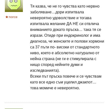
Тя казва, че не го чувства като нервно
заболяване…дори изпитвала
norce
невероятно удоволствие и тогава
изпитвала желание ДА НЕ си отвлича
вниманието докато пръска… така тя се
изрази. Отиде при ендокринолог и има
диагноза, че женските и полови хормони
са 37 пъти по- високи от стандартното
ниво, което е абсолютно натурално от
нейна страна (не ги е стимулирала с
нищо според нейните думи и
изследванията).
Всеки път пръска повече и се чувствам
като все едно съм уцелил джакпот…
това момиче е невероятно.