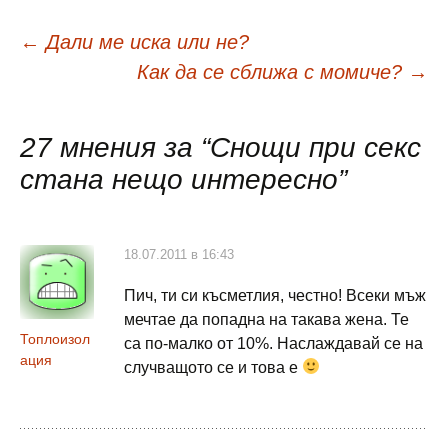
Навигация
←
Дали ме иска или не?
Как да се сближа с момиче?
→
в
27 мнения за “
Снощи при секс
публикациите
стана нещо интересно
”
18.07.2011 в 16:43
Пич, ти си късметлия, честно! Всеки мъж
мечтае да попадна на такава жена. Те
Топлоизол
са по-малко от 10%. Наслаждавай се на
ация
случващото се и това е