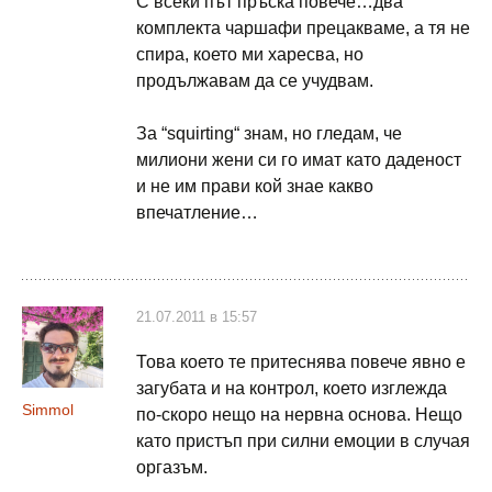
С всеки път пръска повече…два
комплекта чаршафи прецакваме, а тя не
спира, което ми харесва, но
продължавам да се учудвам.
За “squirting“ знам, но гледам, че
милиони жени си го имат като даденост
и не им прави кой знае какво
впечатление…
21.07.2011 в 15:57
Това което те притеснява повече явно е
загубата и на контрол, което изглежда
Simmol
по-скоро нещо на нервна основа. Нещо
като пристъп при силни емоции в случая
оргазъм.