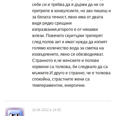
себе си и трябва да я държи да не се
претрепе в конвулсиите, но ако пишеш и
за бялата течност, явно има от двата
видя рядко срещани
изпразвания,второто е от някакви
жлези. Повечето скуитърки треперят
след полов акт и имат нужда да изпият
голямо количество вода за сметка на
изхвърленето, явно се обезводняват.
Странното е,че женските и полови
хормони са толкова, би следвало да са
мъжките.И друго е странно, че е толкова
спокойна, страстните жени са
темпераментни, енергични.
16.06.2012 в 14:55