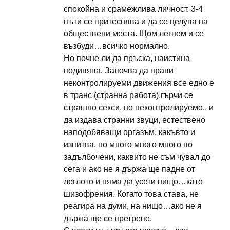
спокойна и срамежлива личност. 3-4
пъти се притеснява и да се целува на
обществени места. Щом легнем и се
възбуди…всичко нормално.
Но почне ли да пръска, наистина
подивява. Започва да прави
неконтролируеми движения все едно е
в транс (странна работа).гърчи се
страшно секси, но неконтролируемо.. и
да издава странни звуци, естествено
наподобяващи оргазъм, какъвто и
изпитва, но много много много по
задълбочени, каквито не съм чувал до
сега и ако не я държа ще падне от
леглото и няма да усети нищо…като
шизофрения. Когато това става, не
реагира на думи, на нищо…ако не я
държа ще се претрепе.