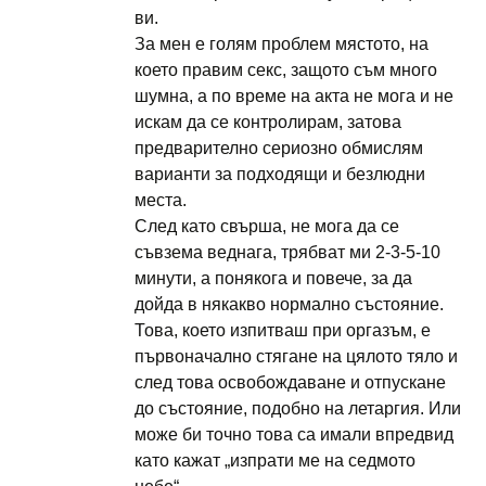
ви.
За мен е голям проблем мястото, на
което правим секс, защото съм много
шумна, а по време на акта не мога и не
искам да се контролирам, затова
предварително сериозно обмислям
варианти за подходящи и безлюдни
места.
След като свърша, не мога да се
съвзема веднага, трябват ми 2-3-5-10
минути, а понякога и повече, за да
дойда в някакво нормално състояние.
Това, което изпитваш при оргазъм, е
първоначално стягане на цялото тяло и
след това освобождаване и отпускане
до състояние, подобно на летаргия. Или
може би точно това са имали впредвид
като кажат „изпрати ме на седмото