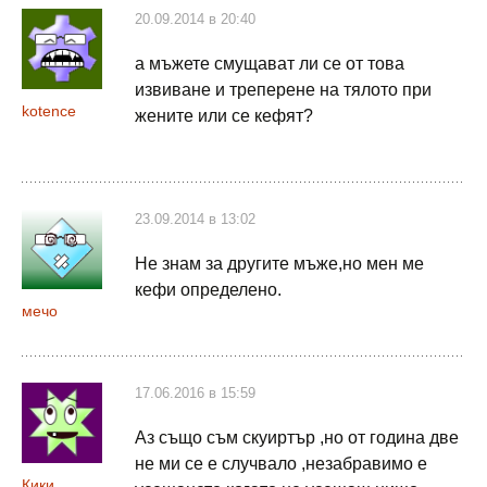
20.09.2014 в 20:40
а мъжете смущават ли се от това
извиване и треперене на тялото при
kotence
жените или се кефят?
23.09.2014 в 13:02
Не знам за другите мъже,но мен ме
кефи определено.
мечо
17.06.2016 в 15:59
Аз също съм скуиртър ,но от година две
не ми се е случвало ,незабравимо е
Кики