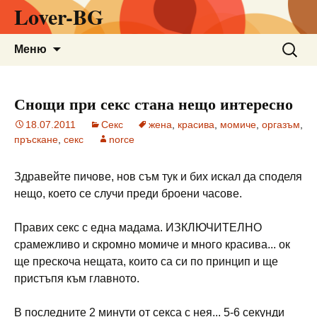
Lover-BG
Към
Търсен
Меню
съдържанието
за:
Снощи при секс стана нещо интересно
18.07.2011
Секс
жена
,
красива
,
момиче
,
оргазъм
,
пръскане
,
секс
norce
Здравейте пичове, нов съм тук и бих искал да споделя
нещо, което се случи преди броени часове.
Правих секс с една мадама. ИЗКЛЮЧИТЕЛНО
срамежливо и скромно момиче и много красива... ок
ще прескоча нещата, които са си по принцип и ще
пристъпя към главното.
В последните 2 минути от секса с нея... 5-6 секунди