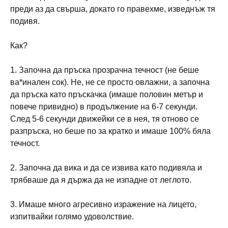
преди аз да свърша, докато го правехме, изведнъж тя
подивя.
Как?
1. Започна да пръска прозрачна течност (не беше
ва*инален сок). Не, не се просто овлажни, а започна
да пръска като пръскачка (имаше половин метър и
повече привидно) в продължение на 6-7 секунди.
След 5-6 секунди движейки се в нея, тя отново се
разпръска, но беше по за кратко и имаше 100% бяла
течност.
2. Започна да вика и да се извива като подивяла и
трябваше да я държа да не изпадне от леглото.
3. Имаше много агресивно изражение на лицето,
изпитвайки голямо удоволствие.