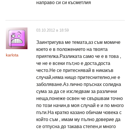
направо си си късметлия
03.10.2012 в 18:59
Заинтригува ме темата,аз съм момиче
което е в положението на твоята
karlota
приятелка.Разликата само че е в това ,
че не е всеки път,но е доста,доста
често.Не се притеснявай в никакъв
случай,няма нищо притеснително,не е
заболяване.Аз лично пръснах солидна
сума за да се изследвам за различни
неща,понеже освен че свършвам точно
по този начин,в моя случай е и по много
пъти.На кратко казано обичам човека с
който съм , имам му пълно доверие да
се отпусна до такава степен,и много