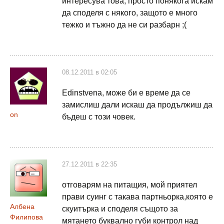
интересува това, просто понякога искам
да споделя с някого, защото е много
тежко и тъжно да не си разбарн ;(
08.12.2011 в 02:05
Edinstvena, може би е време да се
замислиш дали искаш да продължиш да
on
бъдеш с този човек.
27.12.2011 в 22:35
отговарям на питащия, мой приятел
прави суинг с такава партньорка,която е
Албена
скуитърка и споделя същото за
Филипова
мятането буквално губи контрол над