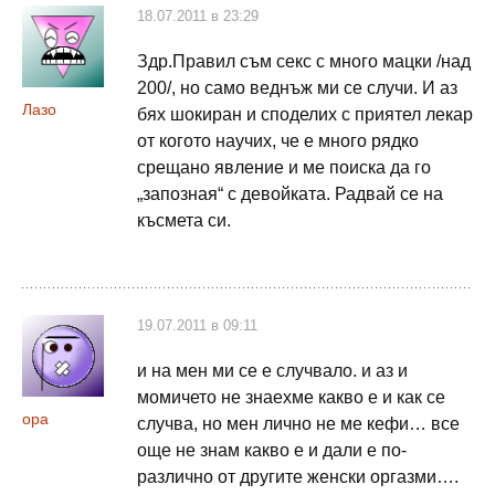
18.07.2011 в 23:29
Здр.Правил съм секс с много мацки /над
200/, но само веднъж ми се случи. И аз
Лазо
бях шокиран и споделих с приятел лекар
от когото научих, че е много рядко
срещано явление и ме поиска да го
„запозная“ с девойката. Радвай се на
късмета си.
19.07.2011 в 09:11
и на мен ми се е случвало. и аз и
момичето не знаехме какво е и как се
opa
случва, но мен лично не ме кефи… все
още не знам какво е и дали е по-
различно от другите женски оргазми….