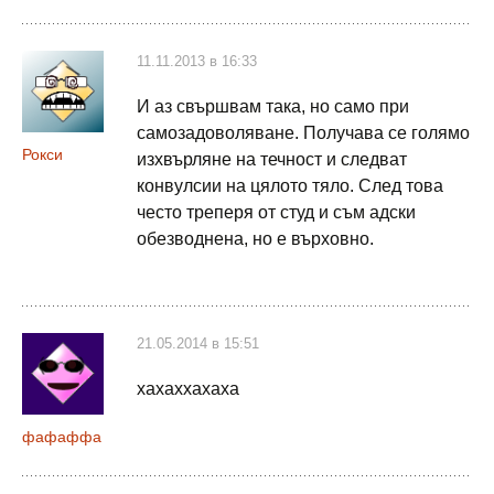
11.11.2013 в 16:33
И аз свършвам така, но само при
самозадоволяване. Получава се голямо
Рокси
изхвърляне на течност и следват
конвулсии на цялото тяло. След това
често треперя от студ и съм адски
обезводнена, но е върховно.
21.05.2014 в 15:51
хахаххахаха
фафаффа