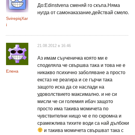
До:Edinstvena сменяй го скъпа.Няма
нугда от самонаказание,действай смело.
SvirepiqXar
i
21.08.2012 в 16:46
Аз имам съученичка която ми е
споделяла че свършва така и това не е
Елена
никакво психично заболяване а просто
екстаз не реагира и се гърчи така
защото иска да се наслади на
удоволствието максимално. и не си
мисли че си големия ибач защото
просто има такива момичета по
чувствителни нищо че е по скромна и
срамежлива тихите води са най дълбоки
и такива момичета свършват така с