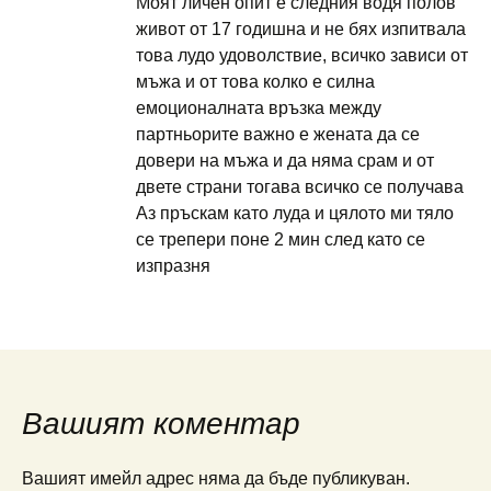
Моят личен опит е следния водя полов
живот от 17 годишна и не бях изпитвала
това лудо удоволствие, всичко зависи от
мъжа и от това колко е силна
емоционалната връзка между
партньорите важно е жената да се
довери на мъжа и да няма срам и от
двете страни тогава всичко се получава
Аз пръскам като луда и цялото ми тяло
се трепери поне 2 мин след като се
изпразня
Вашият коментар
Вашият имейл адрес няма да бъде публикуван.