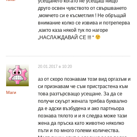
усещането когато не усещаш нищо
друго освен чувството от свършването
,момчето си е късметлия ! Не обръщай
внимание колко се извива и потреперва
,както каза някой тук по нагоре
„НАСЛАЖДАВАЙ СЕ !!! “
20.01.2017 в 10:20
аз от скоро познавам този вид оргазъм и
си признавам че съм пристрастена към
Маги
това разтърсващо усещане. За да се
получи скуърт жената трябва буквално
да е адски възбудена и ако партньора
познава тялото и и я следва може тази
жена да пръска като животно няколко
пъти и по много големи количества.