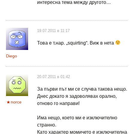
интересна тема между другото…
19.07.2011 в 11:17
Това е т.нар. „squirting“. Виж в нета
Diego
20.07.2011 в 01:42
За първи път ми се случва такова нещо.
Днес докато я задоволявах орално,
norce
отново го направи!
Има нещо, което ми е изключително
странно.
Като характер момичето е изключителна