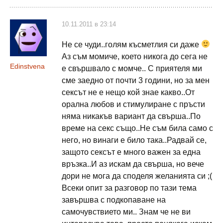
10.11.2011 в 23:14
Не се чуди..голям късметлия си даже
Аз съм момиче, което никога до сега не
Edinstvena
е свършвало с момче.. С приятеля ми
сме заедно от почти 3 години, но за мен
сексът не е нещо кой знае какво..От
орална любов и стимулиране с пръсти
няма никакъв вариант да свърша..По
време на секс също..Не съм била само с
него, но винаги е било така..Радвай се,
защото сексът е много важен за една
връзка..И аз искам да свърша, но вече
дори не мога да споделя желанията си ;(
Всеки опит за разговор по тази тема
завършва с подкопаване на
самочувствието ми.. Знам че не ви