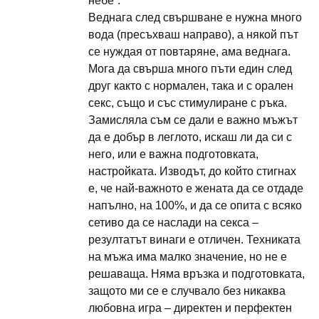
небе“.
Веднага след свършване е нужна много
вода (пресъхваш направо), а някой път
се нуждая от повтаряне, ама веднага.
Мога да свърша много пъти един след
друг както с нормален, така и с орален
секс, също и със стимулиране с ръка.
Замисляла съм се дали е важно мъжът
да е добър в леглото, искаш ли да си с
него, или е важна подготовката,
настройката. Изводът, до който стигнах
е, че най-важното е жената да се отдаде
напълно, на 100%, и да се опита с всяко
сетиво да се наслади на секса –
резултатът винаги е отличен. Техниката
на мъжа има малко значение, но не е
решаваща. Няма връзка и подготовката,
защото ми се е случвало без никаква
любовна игра – директен и перфектен