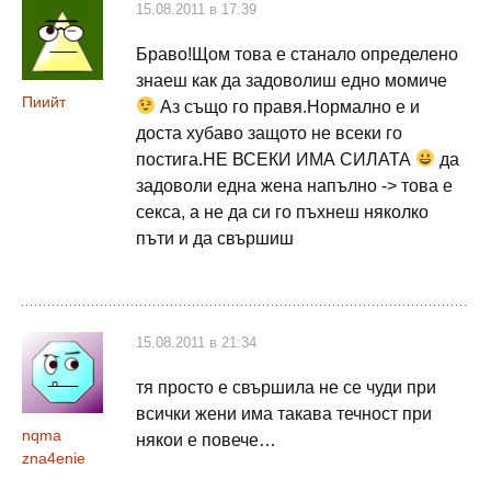
15.08.2011 в 17:39
Браво!Щом това е станало определено
знаеш как да задоволиш едно момиче
Пиийт
Аз също го правя.Нормално е и
доста хубаво защото не всеки го
постига.НЕ ВСЕКИ ИМА СИЛАТА
да
задоволи една жена напълно -> това е
секса, а не да си го пъхнеш няколко
пъти и да свършиш
15.08.2011 в 21:34
тя просто е свършила не се чуди при
всички жени има такава течност при
nqma
някои е повече…
zna4enie