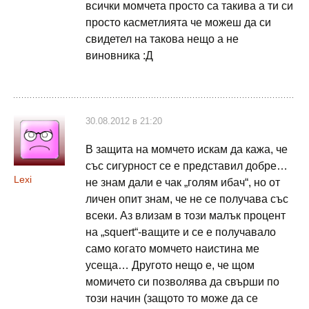
всички момчета просто са такива а ти си
просто касметлията че можеш да си
свидетел на такова нещо а не
виновника :Д
30.08.2012 в 21:20
В защита на момчето искам да кажа, че
със сигурност се е представил добре…
Lexi
не знам дали е чак „голям ибач“, но от
личен опит знам, че не се получава със
всеки. Аз влизам в този малък процент
на „squert“-ващите и се е получавало
само когато момчето наистина ме
усеща… Другото нещо е, че щом
момичето си позволява да свърши по
този начин (защото то може да се