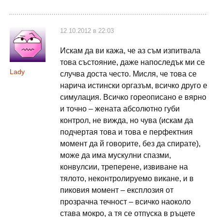
12.10.2012 в 22:03
Искам да ви кажа, че аз съм изпитвала
това състояние, даже напоследък ми се
Lady
случва доста често. Мисля, че това се
нарича истински оргазъм, всичко друго е
симулация. Всичко гореописано е вярно
и точно – жената абсолютно губи
контрол, не вижда, но чува (искам да
подчертая това и това е перфектния
момент да й говорите, без да спирате),
може да има мускулни спазми,
конвулсии, треперене, извиване на
тялото, неконтролируемо викане, и в
пиковия момент – експлозия от
прозрачна течност – всичко наоколо
става мокро, а тя се отпуска в ръцете