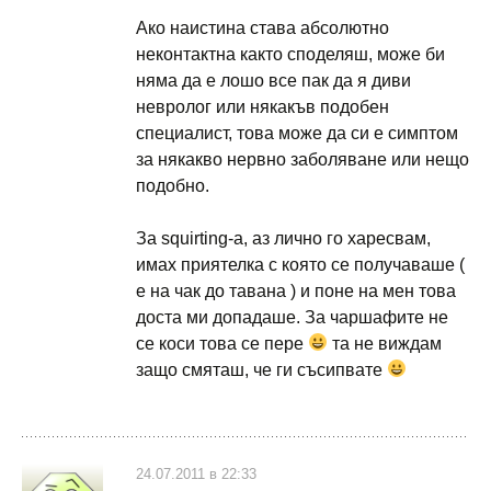
Ако наистина става абсолютно
неконтактна както споделяш, може би
няма да е лошо все пак да я диви
невролог или някакъв подобен
специалист, това може да си е симптом
за някакво нервно заболяване или нещо
подобно.
За squirting-a, аз лично го харесвам,
имах приятелка с която се получаваше (
е на чак до тавана ) и поне на мен това
доста ми допадаше. За чаршафите не
се коси това се пере
та не виждам
защо смяташ, че ги съсипвате
24.07.2011 в 22:33