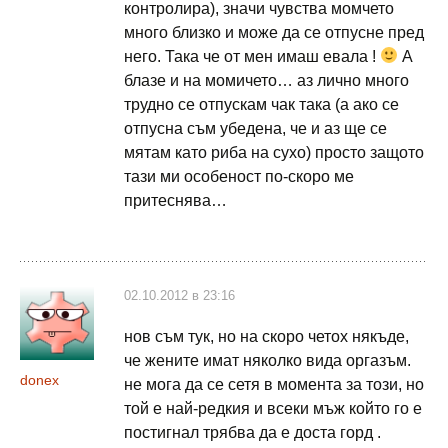
контролира), значи чувства момчето
много близко и може да се отпусне пред
него. Така че от мен имаш евала !
А
блазе и на момичето… аз лично много
трудно се отпускам чак така (а ако се
отпусна съм убедена, че и аз ще се
мятам като риба на сухо) просто защото
тази ми особеност по-скоро ме
притеснява…
02.10.2012 в 23:16
нов съм тук, но на скоро четох някъде,
че жените имат няколко вида оргазъм.
donex
не мога да се сетя в момента за този, но
той е най-редкия и всеки мъж който го е
постигнал трябва да е доста горд .