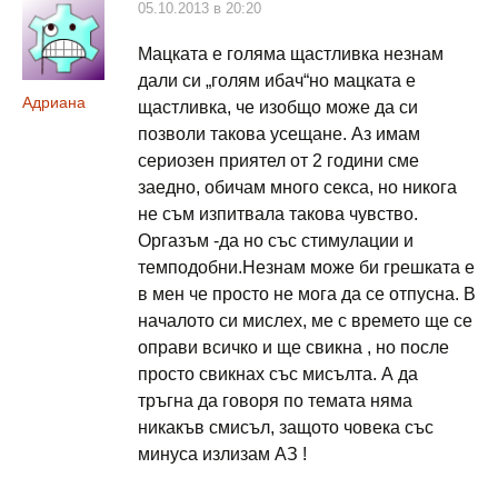
05.10.2013 в 20:20
Мацката е голяма щастливка незнам
дали си „голям ибач“но мацката е
Адриана
щастливка, че изобщо може да си
позволи такова усещане. Аз имам
сериозен приятел от 2 години сме
заедно, обичам много секса, но никога
не съм изпитвала такова чувство.
Оргазъм -да но със стимулации и
темподобни.Незнам може би грешката е
в мен че просто не мога да се отпусна. В
началото си мислех, ме с времето ще се
оправи всичко и ще свикна , но после
просто свикнах със мисълта. А да
тръгна да говоря по темата няма
никакъв смисъл, защото човека със
минуса излизам АЗ !