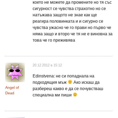
което не можете да промените но тя със
сигурност се чувства страхотно но се
натъжава защото не знае как ще
реагира половинката и и сигурно се
чувства ужасно че го прави но първо че
няма защо и второ че тя не е виновна за
това че го преживява
20.12.2012 в 15:12
Edinstvena: не си попаднала на
подходящия мъж
Ако искаш да
Angel of
разбереш какво е да се почувстваш
Dead
специална ми пиши