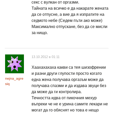
секс с вулкан от оргазми.
Тайната на всичко е да накарате жената
да се отпусне, а вие да я изпратите на
седмото небе (Седем пъти ако може)
Максимално отпускане, без да се мисли
за нищо.
13.10.2012 в 01:11
Хаахахахаха какви са тея шизофрении
и разни други глупости просто когато
nejna_agre
една жена получава оргазъм може да
siq
получава спазми и да издава звуци без
да може да ги контролира.
Течността идва от пикочния мехур
въпреки че не е урина самите лекари не
могат да го обяснят но това е нещо