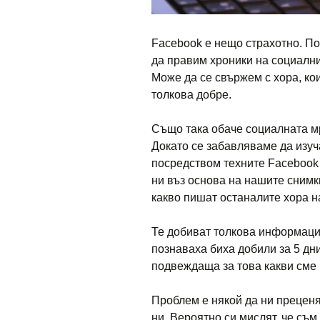
Facebook е нещо страхотно. П
да правим хроники на социални
Може да се свържем с хора, ко
толкова добре.
Също така обаче социалната м
Докато се забавляваме да изуч
посредством техните Facebook 
ни въз основа на нашите снимк
какво пишат останалите хора н
Те добиват толкова информация
познаваха биха добили за 5 дн
подвеждаща за това какви сме 
Проблем е някой да ни преценя
ни. Вероятно си мислят, че съ