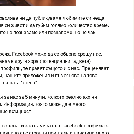
озволява ни да публикуваме любимите си неща,
я си живот и да губим голямо количество време.
ито не познаваме или познаваме, но не чак
режа Facebook може да се обърне срещу нас.
аваме други хора (потенциални гаджета)
профили, те правят същото и с нас. Преценяват
и, нашите приложения и въз основа на това
а нашата "стена".
 за нас за 5 минути, колкото реално ако ни
и. Информация, която може да е много
ние всъщност.
 по това, което намира във Facebook профилите
м пияница със странни приятели и наистина много