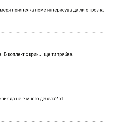
меря приятелка неме интерисува да ли е грозна
 В коплект с крик… ще ти трябва.
 крик да не е много дебела? :d