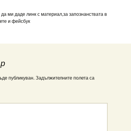
да ми даде линк с материал,за запознанствата в
ете и фейсбук
ар
ъде публикуван.
Задължителните полета са