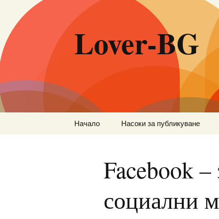
Lover-BG
Към
Начало
Насоки за публикуване
съдържанието
Facebook – 
социални 