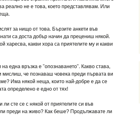
ва реално не е това, което представлявам. Или
еща.
слят за нищо от това. Бързите анкети във
нати са доста добър начин да прецениш някой.
й харесва, какви хора са приятелите му и какви
на една връзка е "опознаването". Какво става,
си мислиш, че познаваш човека преди първата ви
ме? Има някой неща, които най-добре е да се
та определено е едно от тях!
 ли сте се с някой от приятелите си във
вали преди на живо? Как беше? Продължавате ли