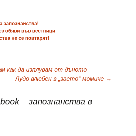
а запознанства!
ез обяви във вестници
ства не се повтарят!
м как да изплувам от дъното
Лудо влюбен в „заето“ момиче
→
book – запознанства в