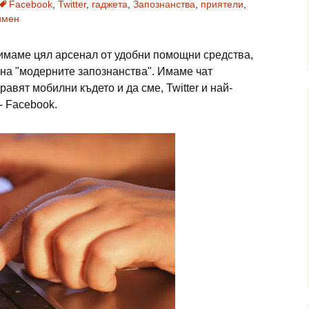
Facebook
,
Twitter
,
гаджета
,
Запознанства
,
приятели
,
имен
 имаме цял арсенал от удобни помощни средства,
а на "модерните запознанства". Имаме чат
равят мобилни където и да сме, Twitter и най-
- Facebook.