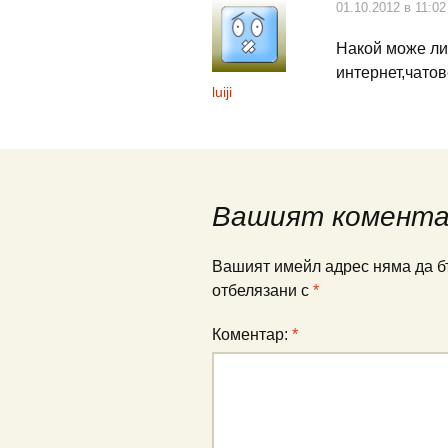
01.10.2012 в 11:02
Накой може ли 
интернет,чатов
luiji
Вашият комент
Вашият имейл адрес няма да б
отбелязани с
*
Коментар:
*