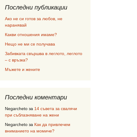
Последни публикации
Ако не си готов за любов, не
наранявай
Какви отношения имаме?
Нещо не ми се получава
Забивката свършва в леглото, леглото
– с връзка?
Мъжете и жените
Последни коментари
Negarcheto
за
14 съвета за свалячи
при съблазняване на жени
Negarcheto
за
Как да привлечем
вниманието на момиче?