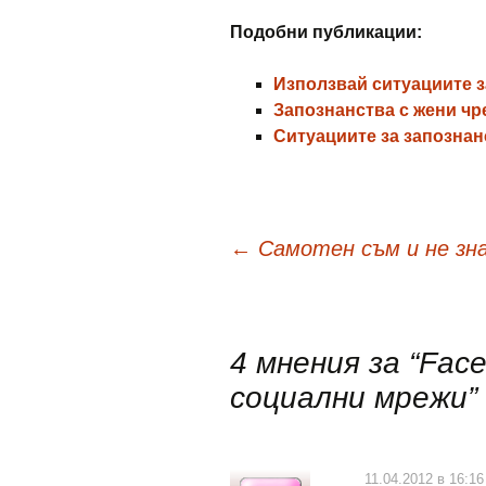
Подобни публикации:
Използвай ситуациите з
Запознанства с жени чр
Ситуациите за запознан
Навигация
←
Самотен съм и не зна
в
4 мнения за “
Face
публикациите
социални мрежи
”
11.04.2012 в 16:16