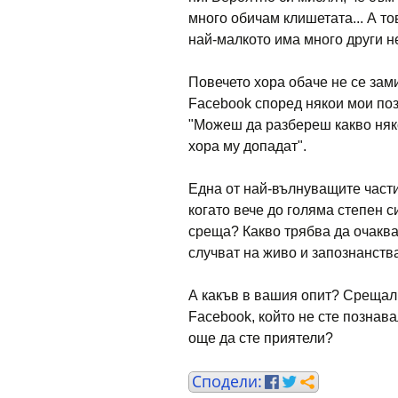
много обичам клишетата... А то
най-малкото има много други н
Повечето хора обаче не се зами
Facebook според някои мои поз
"Можеш да разбереш какво няко
хора му допадат".
Една от най-вълнуващите части 
когато вече до голяма степен 
среща? Какво трябва да очаква
случват на живо и запознанства
А какъв в вашия опит? Срещали
Facebook, който не сте позна
още да сте приятели?