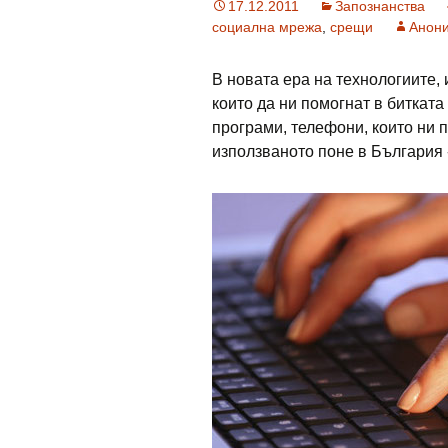
17.12.2011
Запознанства
социална мрежа
,
срещи
Анон
В новата ера на технологиите,
които да ни помогнат в биткат
програми, телефони, които ни п
използваното поне в България 