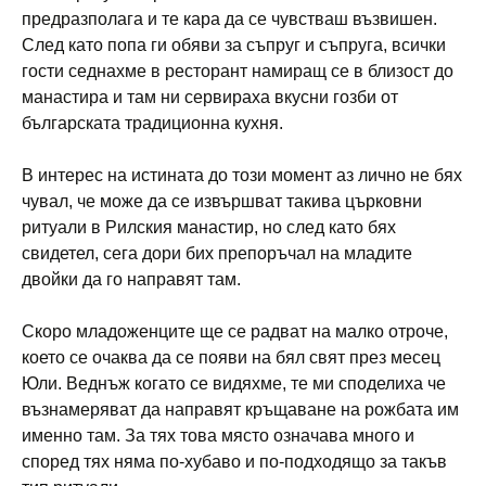
предразполага и те кара да се чувстваш възвишен.
След като попа ги обяви за съпруг и съпруга, всички
гости седнахме в ресторант намиращ се в близост до
манастира и там ни сервираха вкусни гозби от
българската традиционна кухня.
В интерес на истината до този момент аз лично не бях
чувал, че може да се извършват такива църковни
ритуали в Рилския манастир, но след като бях
свидетел, сега дори бих препоръчал на младите
двойки да го направят там.
Скоро младоженците ще се радват на малко отроче,
което се очаква да се появи на бял свят през месец
Юли. Веднъж когато се видяхме, те ми споделиха че
възнамеряват да направят кръщаване на рожбата им
именно там. За тях това място означава много и
според тях няма по-хубаво и по-подходящо за такъв