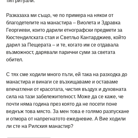
тип ритуали.
Разказаха ми също, че по примера на някои от
благодетелите на манастира – Виолета и Здравка
Георгиеви, които дарили етнографски предмети за
Кюстендилската стая и Светльо Кантарджиев, който
дарил за Пещерата – и те, когато им се отдавала
възможност, дарявали парични суми за светата
обител.
С тях сме ходили много пъти, ей така на разходка до
манастира и винаги се възхищаваме и оставаме
впечатлени от красотата, чистия въздух и духовната
сила на тази забележителност. Може да се каже, че
почти няма година през която да не посети поне
веднъж това място. За мен това е голямо разпускане
и отмора от напрегнатото ежедневие. А Вие ходили
ли сте на Рилския манастир?