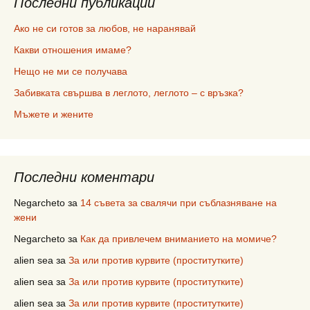
Последни публикации
Ако не си готов за любов, не наранявай
Какви отношения имаме?
Нещо не ми се получава
Забивката свършва в леглото, леглото – с връзка?
Мъжете и жените
Последни коментари
Negarcheto
за
14 съвета за свалячи при съблазняване на
жени
Negarcheto
за
Как да привлечем вниманието на момиче?
alien sea
за
За или против курвите (проститутките)
alien sea
за
За или против курвите (проститутките)
alien sea
за
За или против курвите (проститутките)