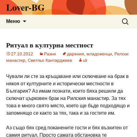
Lover-BG
Към
Търсен
Меню
съдържанието
за:
Ритуал в културна местност
27.10.2012
Разни
дарения
,
младоженци
,
Рилски
манастир
,
Светльо Кантарджиев
uli
Чували ли сте за кръщаване или сключване на брак в
някоя от културните и исторически местности в
България? Аз имам познати, които бяха решили да
сключат църковен брак на Рилския манастир. За тях
това е много свято място, което ще бъде подходящо и
запомнящо се както за тях, така и за гостите им.
Аз също бях сред поканените гости и бях възхитен от
самия ритуал. Просто самата обстановка те