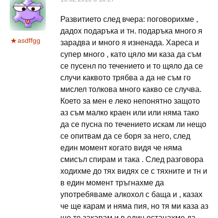
Развитието след вчера: поговорихме ,
дадох подаръка и тн. подаръка много я
asdffgg
зарадва и много я изненада. Хареса и
супер много , като цяло ми каза да съм
се пусенл по течението и то щяло да се
случи каквото трябва а да не съм го
мислел толкова много какво се случва.
Което за мен е леко непонятно защото
аз съм малко краен или или няма тако
да се пусна по течението искам ли нещо
се опитвам да се боря за него, след
един момент когато видя че няма
смисъл спирам и така . След разговора
ходихме до тях видях се с тяхните и тн и
в един момент тръгнахме да
употребяваме алкохол с баща и , казах
че ще карам и няма пия, но тя ми каза аз
ще те закарам и в един останахме да