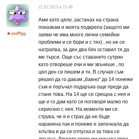
11.02.2013 в 15:48
Ами като цяло ,застанах на страна
показвам и моята подкрепа (защото ми
asdffgg
заяви че има много лични семейни
проблеми и се бори и с тях) , но не се
натрапва, за ден два бях оставил тя да
ме търси. Още със ставането сутрин
като отвореше очи и ми звънеше , по
цял ден си пишем и тн. В случая съм
решил да го давам „бавно“ до 14 понеже
съм и поръчал подаръка още преди да
стане това. На 14 ще се срещна с нея и
ще и го дам като си поговоря малко по
сериозно с нея. На моменти ми се
струва, че я е страх да не бъде
наранена пак и понеже е започнала да
хлътва и да се отпуска и за това се
дръпна. Другото което ми минава през