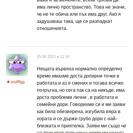
има лично пространство. Това не значи,
че не те обича или пък има друг. Ако я
задушаваш така, ще се разпаднат
отношенията.
25.06.2013 в 11:34
Нещата вървяха нормално определно
време.имахме доста допирни точки в
asdffgg
работата и аз я смених и тогава всичко
потръгна, но сега пак са на никъде, има
доста проблеми лични , в работата и
семейни дори. Говорихме си и ми заяви
как била обезверена, изгубила вяра в
хората и се държи грубо дори с най-
близката и приятелка. Заяви ми също че
на този етап тези неща които ми казала,