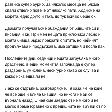
развиха супер бурно. За няколко месеца не бяхме
спали отделно повече от няколко пъти. Ходихме на
морета, едно друго и така, до тук всичко беше ок.
Двамата получавахме обаждания от бившите си и
писания и т.н. При мен нещата приключиха лесно и
моята бивша бързо прекрати опитите, но нейният
продължава и продължава, има затишия и после пак.
Последните дни, седмици нещата загрубяха много
драстично, в един момент тя започна да е супер
раздвоена, умислена, несигурно какво се случва и
какво иска едва ли не.
Леко се отдръпна, разговаряхме. Тя каза, че не крие,
че все още и влияе бившия, но никога не би се
върнала назад. С нея сме заедно от не много и не
малко време (сравнено с предишните ни връзки от по