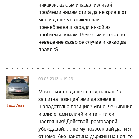
никакви, аз съм и казал излизай
проблеми нямам стига да не криеш от
мен и да не ме лъжеш или
пренебрегваш заради някой аз
проблеми нямам. Вече съм в тотално
неведение какво се случва и какво да
правя :S
09.02.2013 в 19:23
Моят съвет е да не се отдръпваш ‘в
защитна позиция’ ами да заемеш
JazzVess
‘нападателна позиция’! Явно, че бившия
и влияе, ами влияй и и ти – ти си
настоящия! Действай, разговаряй,
убеждавай, … не му позволявай да ти я
отнеме! Ако наистина държиш на нея, то