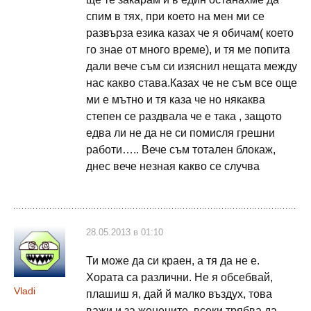
спим в тях, при което на мен ми се
развърза езика казах че я обичам( което
го знае от много време), и тя ме попита
дали вече съм си изяснил нещата между
нас какво става.Казах че не съм все още
ми е мътно и тя каза че но някаква
степен се раздвала че е така , защото
едва ли не да не си помисля грешни
работи….. Вече съм тотален блокаж,
днес вече незная какво се случва
28.05.2013 в 01:10
Ти може да си краен, а тя да не е.
Хората са различни. Не я обсебвай,
Vladi
плашиш я, дай й малко въздух, това
важи и за женените, всеки трябва да