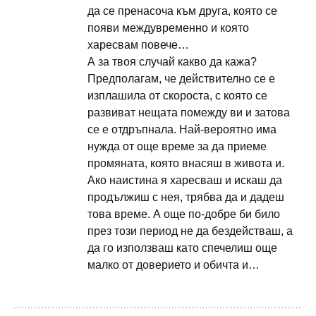
да се пренасоча към друга, която се
появи междувременно и която
харесвам повече…
А за твоя случай какво да кажа?
Предполагам, че действително се е
изплашила от скороста, с която се
развиват нещата помежду ви и затова
се е отдръпнала. Най-вероятно има
нужда от още време за да приеме
промяната, която внасяш в живота и.
Ако наистина я харесваш и искаш да
продължиш с нея, трябва да и дадеш
това време. А още по-добре би било
през този период не да бездействаш, а
да го използваш като спечелиш още
малко от доверието и обичта и…