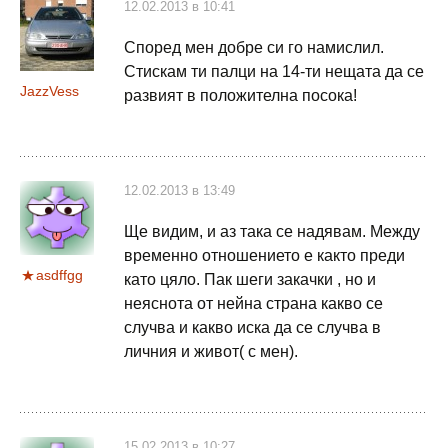
12.02.2013 в 10:41
Според мен добре си го намислил.
Стискам ти палци на 14-ти нещата да се
JazzVess
развият в положителна посока!
12.02.2013 в 13:49
Ще видим, и аз така се надявам. Между
временно отношението е както преди
asdffgg
като цяло. Пак шеги закачки , но и
неяснота от нейна страна какво се
случва и какво иска да се случва в
личния и живот( с мен).
15.02.2013 в 10:27