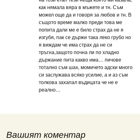
как нямала вяра в мъжете и тн. Съм
можел още да и говоря за любов и тн. В
същото време малко преди това ме
попита дали ме е било страх да не я
изгубя, пак се държи така леко грубо но
я виждам че има страх да не си
тръгна,защото почна ли по хладно
държание пита какво има… пичове
тотално съм шах, момичето адски много
си заслужава всяко усилие, а и аз съм
толкова захапал въдицата че не е
реално…
Вашият коментар