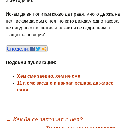
2-3+ години).
Искам да ви попитам какво да правя, много държа на
нея, искам да съм с нея, но като виждам едно такова
не сигурно отношение и някак си се отдръпвам в
"защитна позиция".
Подобни публикации:
Хем сме заедно, хем не сме
11 г. сме заедно и накрая решава да живее
сама
Навигация
←
Как да се запозная с нея?
Тя не знае, че я харесвам
→