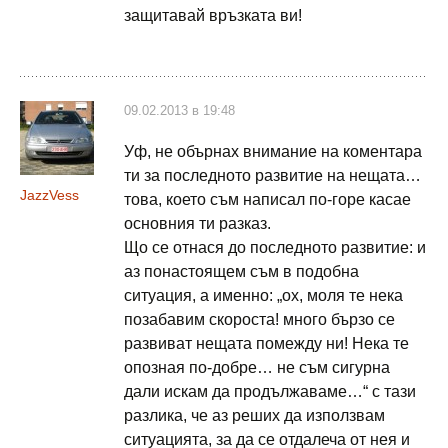
защитавай връзката ви!
09.02.2013 в 19:48
Уф, не обърнах внимание на коментара
ти за последното развитие на нещата…
JazzVess
това, което съм написал по-горе касае
основния ти разказ.
Що се отнася до последното развитие: и
аз понастоящем съм в подобна
ситуация, а именно: „ох, моля те нека
позабавим скороста! много бързо се
развиват нещата помежду ни! Нека те
опозная по-добре… не съм сигурна
дали искам да продължаваме…“ с тази
разлика, че аз реших да използвам
ситуацията, за да се отдалеча от нея и