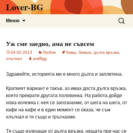
Lover-BG
Към
Търсен
Меню
съдържанието
за:
Уж сме заедно, ама не съвсем
04.02.2013
Любов
бивш
,
бивша
,
дълга връзка
,
хлътнал
asdffgg
Здравейте, историята ми е много дълга и заплетена.
Краткият вариант е такъв, аз имах доста дълга връзка,
която прекрати другата половинка. На работа дойде
нова колежка с нея се запознахме, от шега на шега, от
кафе на кафе и в един момент се оказа, че съм
хлътнал и тя също и тръгнахме.
Тя също излизаше от дълга връзка, нещата при нас се