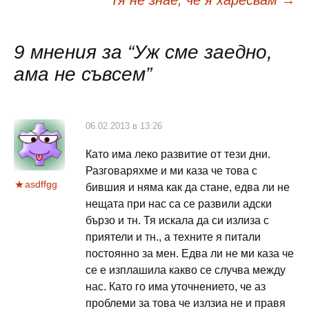
в
9 мнения за “
Уж сме заедно,
публикациите
ама не съвсем
”
06.02.2013 в 13:26
Като има леко развитие от тези дни.
Разговаряхме и ми каза че това с
asdffgg
бившия и няма как да стане, едва ли не
нещата при нас са се развили адски
бързо и тн. Тя искала да си излиза с
приятели и тн., а техните я питали
постоянно за мен. Едва ли не ми каза че
се е изплашила какво се случва между
нас. Като го има уточнението, че аз
проблеми за това че излзиа не и правя