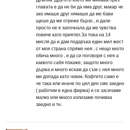
главата е да не би да има друг, макар че
ако имаше друг нямаше да ме бави
щеше да ме отреже бързо , и дали
просто не е започнала да ме чувства
повече като приятел.За това на 14
мисля да и дам подаръка един мил жест
от моя страна спрямо нея , с нещо кеото
обича много , и да си поговоря с нея а
каквото сабя покаже, защото много
държа и много искам да съм с нея много
ми допада като човек. Кофтито само е
че така или иначе по цял ден сме заедно
( работим в една фирма) и се засичаме
малко или много излизаме почивка
заедно и тн.