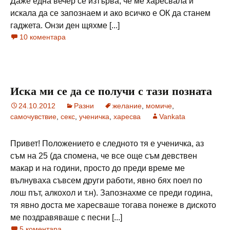
Даже една вечер се изтърва, че ме харесвала и
искала да се запознаем и ако всичко е ОК да станем
гаджета. Онзи ден щяхме [...]
10 коментара
Иска ми се да се получи с тази позната
24.10.2012
Разни
желание
,
момиче
,
самочувствие
,
секс
,
ученичка
,
харесва
Vankata
Привет! Положението е следното тя е ученичка, аз
съм на 25 (да спомена, че все още съм девствен
макар и на години, просто до преди време ме
вълнуваха съвсем други работи, явно бях поел по
лош път, алкохол и т.н). Запознахме се преди година,
тя явно доста ме харесваше тогава понеже в диското
ме поздравяваше с песни [...]
5 коментара