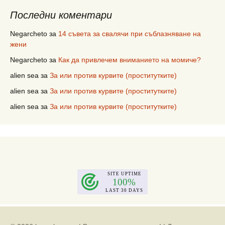
Последни коментари
Negarcheto
за
14 съвета за свалячи при съблазняване на
жени
Negarcheto
за
Как да привлечем вниманието на момиче?
alien sea
за
За или против курвите (проститутките)
alien sea
за
За или против курвите (проститутките)
alien sea
за
За или против курвите (проститутките)