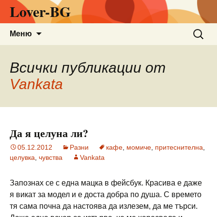
Lover-BG
Към
Търсен
Меню
съдържанието
за:
Всички публикации от
Vankata
Да я целуна ли?
05.12.2012
Разни
кафе
,
момиче
,
притеснителна
,
целувка
,
чувства
Vankata
Запознах се с една мацка в фейсбук. Красива е даже
я викат за модел и е доста добра по душа. С времето
тя сама почна да настоява да излезем, да ме търси.