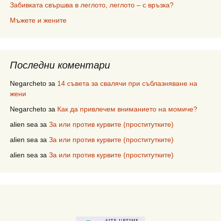
Забивката свършва в леглото, леглото – с връзка?
Мъжете и жените
Последни коментари
Negarcheto
за
14 съвета за свалячи при съблазняване на
жени
Negarcheto
за
Как да привлечем вниманието на момиче?
alien sea
за
За или против курвите (проститутките)
alien sea
за
За или против курвите (проститутките)
alien sea
за
За или против курвите (проститутките)