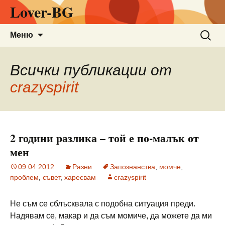
Lover-BG
Към
Търсен
Меню
съдържанието
за:
Всички публикации от
crazyspirit
2 години разлика – той е по-малък от
мен
09.04.2012
Разни
Запознанства
,
момче
,
проблем
,
съвет
,
харесвам
crazyspirit
Не съм се сблъсквала с подобна ситуация преди.
Надявам се, макар и да съм момиче, да можете да ми