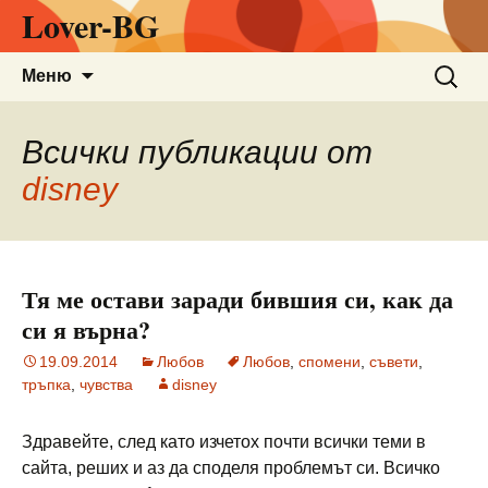
Lover-BG
Към
Търсен
Меню
съдържанието
за:
Всички публикации от
disney
Тя ме остави заради бившия си, как да
си я върна?
19.09.2014
Любов
Любов
,
спомени
,
съвети
,
тръпка
,
чувства
disney
Здравейте, след като изчетох почти всички теми в
сайта, реших и аз да споделя проблемът си. Всичко