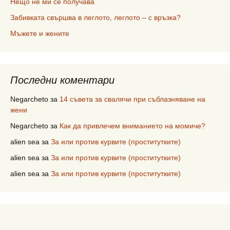
Нещо не ми се получава
Забивката свършва в леглото, леглото – с връзка?
Мъжете и жените
Последни коментари
Negarcheto
за
14 съвета за свалячи при съблазняване на
жени
Negarcheto
за
Как да привлечем вниманието на момиче?
alien sea
за
За или против курвите (проститутките)
alien sea
за
За или против курвите (проститутките)
alien sea
за
За или против курвите (проститутките)