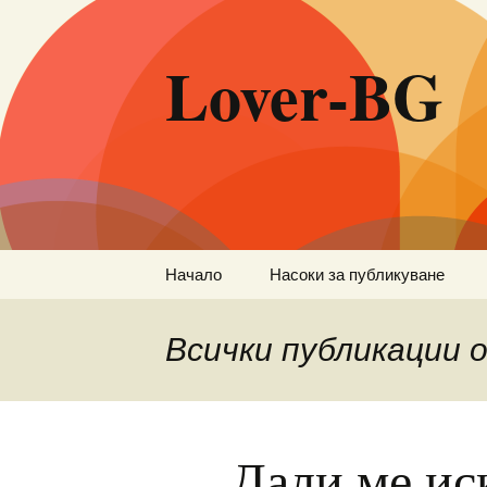
Lover-BG
Към
Начало
Насоки за публикуване
съдържанието
Всички публикации
Дали ме ис