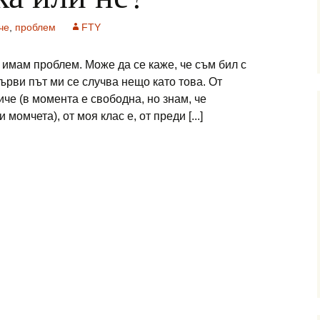
че
,
проблем
FTY
 имам проблем. Може да се каже, че съм бил с
първи път ми се случва нещо като това. От
че (в момента е свободна, но знам, че
момчета), от моя клас е, от преди [...]