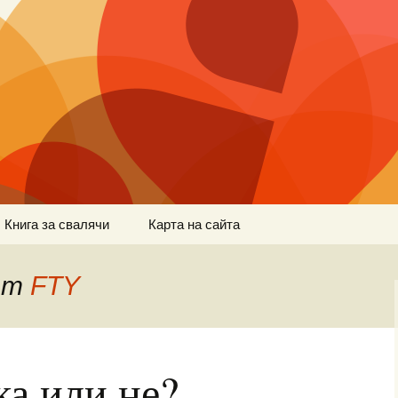
Книга за свалячи
Карта на сайта
 от
FTY
ка или не?