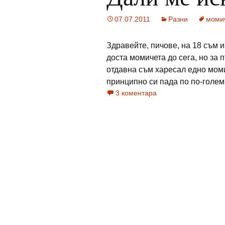
07.07.2011
Разни
моми
Здравейте, пичове, на 18 съм и
доста момичета до сега, но за 
отдавна съм харесал едно моми
принципно си пада по по-големи 
3 коментара