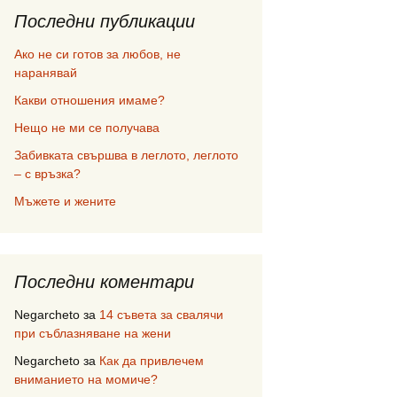
Последни публикации
Ако не си готов за любов, не
наранявай
Какви отношения имаме?
Нещо не ми се получава
Забивката свършва в леглото, леглото
– с връзка?
Мъжете и жените
Последни коментари
Negarcheto
за
14 съвета за свалячи
при съблазняване на жени
Negarcheto
за
Как да привлечем
вниманието на момиче?