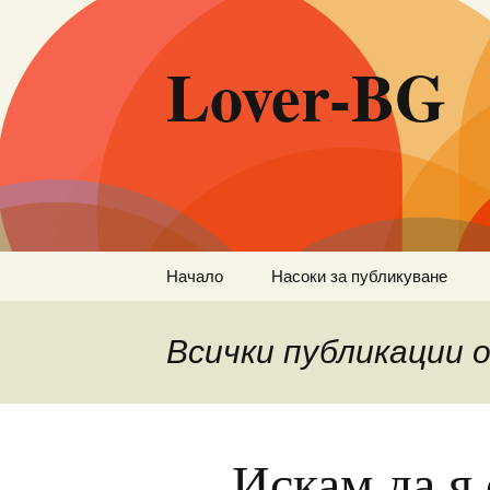
Lover-BG
Към
Начало
Насоки за публикуване
съдържанието
Всички публикации
Искам да я 