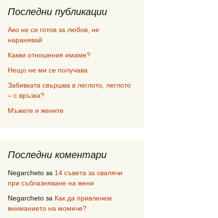
Последни публикации
Ако не си готов за любов, не
наранявай
Какви отношения имаме?
Нещо не ми се получава
Забивката свършва в леглото, леглото
– с връзка?
Мъжете и жените
Последни коментари
Negarcheto
за
14 съвета за свалячи
при съблазняване на жени
Negarcheto
за
Как да привлечем
вниманието на момиче?