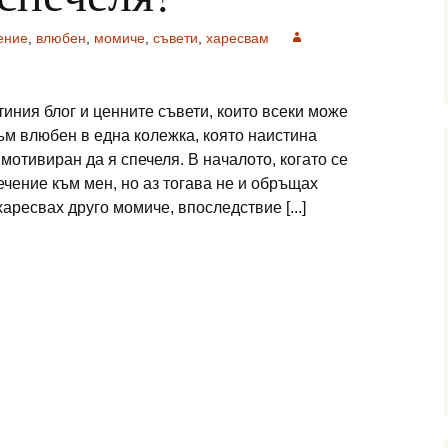
ение
,
влюбен
,
момиче
,
съвети
,
харесвам
тиния блог и ценните съвети, които всеки може
съм влюбен в една колежка, която наистина
мотивиран да я спечеля. В началото, когато се
чение към мен, но аз тогава не и обръщах
ресвах друго момиче, впоследствие [...]