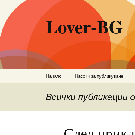
Lover-BG
Към
Начало
Насоки за публикуване
съдържанието
Всички публикации
След прикл