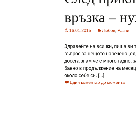
връзка – ну
16.01.2015
Любов
,
Разни
Здравейте на всички, пиша ви 
въпрос за нещото наречено „еди
досега знам че е много гадно, 
бавно в продължение на месец
около себе си. [...]
Един коментар до момента