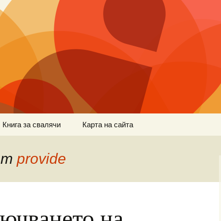
Книга за свалячи
Карта на сайта
 от
provide
ючването на