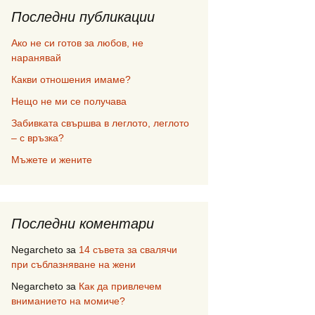
Последни публикации
Ако не си готов за любов, не
наранявай
Какви отношения имаме?
Нещо не ми се получава
Забивката свършва в леглото, леглото
– с връзка?
Мъжете и жените
Последни коментари
Negarcheto
за
14 съвета за свалячи
при съблазняване на жени
Negarcheto
за
Как да привлечем
вниманието на момиче?