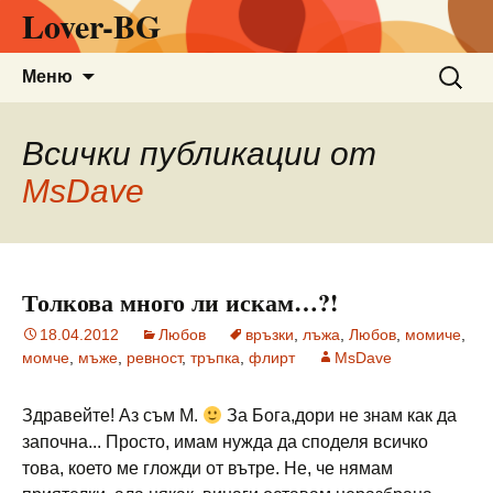
Lover-BG
Към
Търсен
Меню
съдържанието
за:
Всички публикации от
MsDave
Толкова много ли искам…?!
18.04.2012
Любов
връзки
,
лъжа
,
Любов
,
момиче
,
момче
,
мъже
,
ревност
,
тръпка
,
флирт
MsDave
Здравейте! Аз съм М.
За Бога,дори не знам как да
започна... Просто, имам нужда да споделя всичко
това, което ме гложди от вътре. Не, че нямам