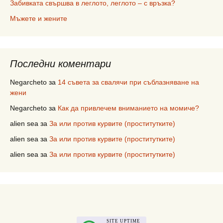
Забивката свършва в леглото, леглото – с връзка?
Мъжете и жените
Последни коментари
Negarcheto
за
14 съвета за свалячи при съблазняване на
жени
Negarcheto
за
Как да привлечем вниманието на момиче?
alien sea
за
За или против курвите (проститутките)
alien sea
за
За или против курвите (проститутките)
alien sea
за
За или против курвите (проститутките)