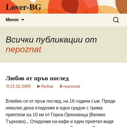
Lover-BG
Към
Търсен
Меню
съдържанието
за:
Всички публикации от
nepoznat
Любов от пръв поглед
21.02.2009
Любов
nepoznat
Влюбих се от пръв поглед, на 16 години съм. Преди
няколко дена отидохме в едно градче с трима
приятели на 10 км от Горна Оряховица (Велико
Търново)... Отидохме на кафе и един приятел видя