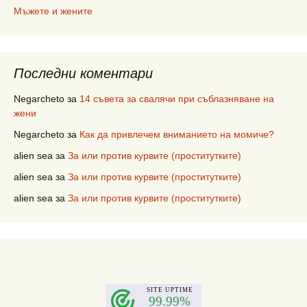
Мъжете и жените
Последни коментари
Negarcheto
за
14 съвета за свалячи при съблазняване на
жени
Negarcheto
за
Как да привлечем вниманието на момиче?
alien sea
за
За или против курвите (проститутките)
alien sea
за
За или против курвите (проститутките)
alien sea
за
За или против курвите (проститутките)