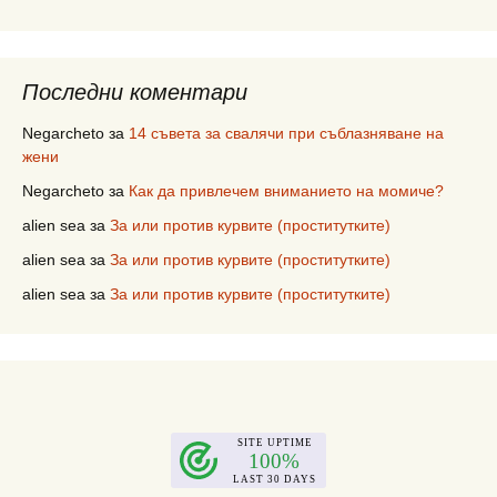
Последни коментари
Negarcheto
за
14 съвета за свалячи при съблазняване на
жени
Negarcheto
за
Как да привлечем вниманието на момиче?
alien sea
за
За или против курвите (проститутките)
alien sea
за
За или против курвите (проститутките)
alien sea
за
За или против курвите (проститутките)