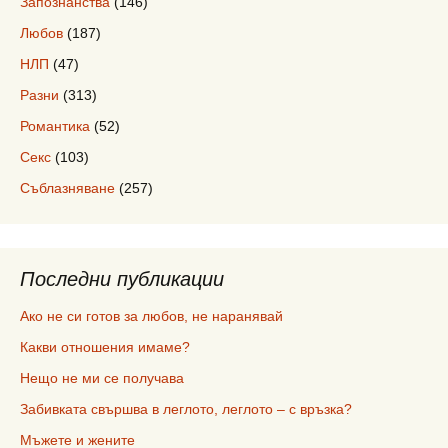
Запознанства
(146)
Любов
(187)
НЛП
(47)
Разни
(313)
Романтика
(52)
Секс
(103)
Съблазняване
(257)
Последни публикации
Ако не си готов за любов, не наранявай
Какви отношения имаме?
Нещо не ми се получава
Забивката свършва в леглото, леглото – с връзка?
Мъжете и жените