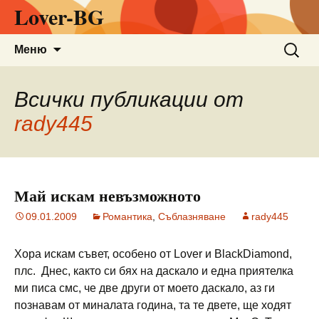
Lover-BG
Към
Търсен
Меню
съдържанието
за:
Всички публикации от
rady445
Май искам невъзможното
09.01.2009
Романтика
,
Съблазняване
rady445
Хора искам съвет, особено от Lover и BlackDiamond,
плс. Днес, както си бях на даскало и една приятелка
ми писа смс, че две други от моето даскало, аз ги
познавам от миналата година, та те двете, ще ходят