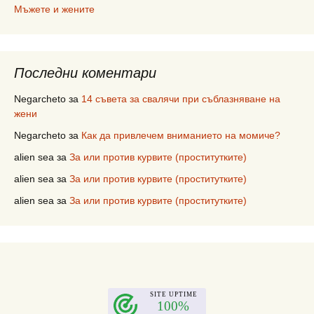
Мъжете и жените
Последни коментари
Negarcheto
за
14 съвета за свалячи при съблазняване на
жени
Negarcheto
за
Как да привлечем вниманието на момиче?
alien sea
за
За или против курвите (проститутките)
alien sea
за
За или против курвите (проститутките)
alien sea
за
За или против курвите (проститутките)