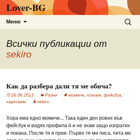
Lover-BG
Към
Търсен
Меню
съдържанието
за:
Всички публикации от
sekiro
Как да разбера дали тя ме обича?
26.06.2013
Разни
момиче
,
поезия
,
фейсбук
,
харесвам
sekiro
Хора има едно момиче... Така един ден рових във
фейсбук и видях профила ѝ и не знам защо изпратих
и покана. После тя я прие. Първо тя ми писа, пита ме