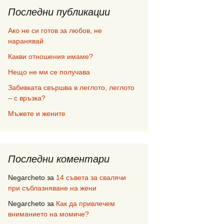
Последни публикации
Ако не си готов за любов, не
наранявай
Какви отношения имаме?
Нещо не ми се получава
Забивката свършва в леглото, леглото
– с връзка?
Мъжете и жените
Последни коментари
Negarcheto
за
14 съвета за свалячи
при съблазняване на жени
Negarcheto
за
Как да привлечем
вниманието на момиче?