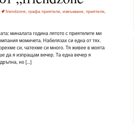
friendzone
,
графа приятели
,
измъкване
,
приятели
,
ата: миналата година лятото с приятелите ми
омпания момичета. Набелязах си една от тях.
орехме си, чатехме си много. Тя живее в моята
ше да я изпращам вечер. Та една вечер я
ръпна, но [...]