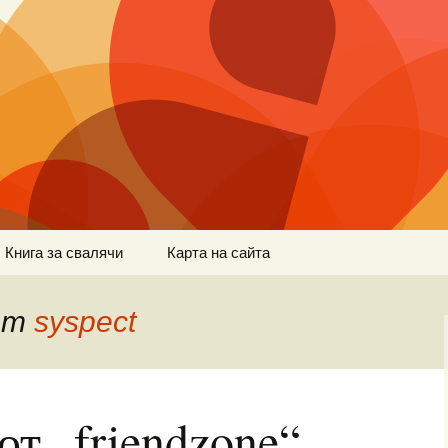
Книга за свалячи
Карта на сайта
 от
syspect
т „friendzone“