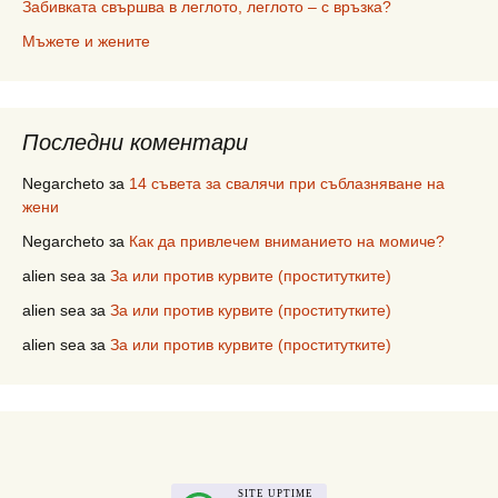
Забивката свършва в леглото, леглото – с връзка?
Мъжете и жените
Последни коментари
Negarcheto
за
14 съвета за свалячи при съблазняване на
жени
Negarcheto
за
Как да привлечем вниманието на момиче?
alien sea
за
За или против курвите (проститутките)
alien sea
за
За или против курвите (проститутките)
alien sea
за
За или против курвите (проститутките)