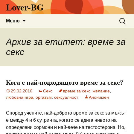
Lover-BG
Към
Търсен
Меню
съдържанието
за:
Архив за етитет: време за
секс
Кога е най-подходящото време за секс?
29.02.2016
Секс
време за секс
,
желание
,
любовна игра
,
оргазъм
,
сексуалност
Анонимен
Според учените, най-доброто време за секс за мъжът
е между 4 и 6 сутринта, когато се вдига нивото на
определени хормони и най-вече на тестостерона. Но,