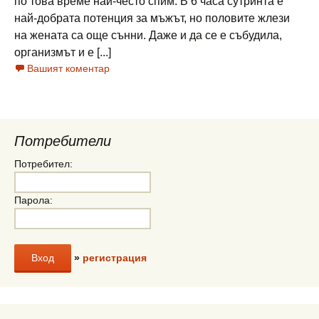
по това време най-често спим. В 6 часа сутринта е
най-добрата потенция за мъжът, но половите жлези
на жената са още сънни. Даже и да се е събудила,
организмът и е [...]
Вашият коментар
Потребители
Потребител:
Парола:
»
регистрация