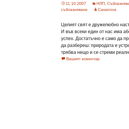
11.10.2007
НЛП
,
Съблазняв
съблазняване
Casanova
Целият свят е дружелюбно настр
И във всеки един от нас има а
успех. Достатъчно е само да п
да разбереш: природата е устро
трябва нещо и се стреми реално 
Вашият коментар