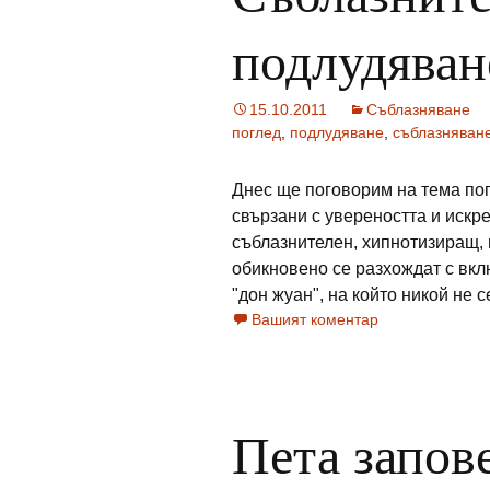
подлудяван
15.10.2011
Съблазняване
поглед
,
подлудяване
,
съблазняван
Днес ще поговорим на тема пог
свързани с увереността и искр
съблазнителен, хипнотизиращ, 
обикновено се разхождат с вкл
"дон жуан", на който никой не се
Вашият коментар
Пета запов