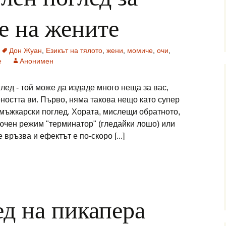
е на жените
Дон Жуан
,
Езикът на тялото
,
жени
,
момиче
,
очи
,
е
Анонимен
лед - той може да издаде много неща за вас,
еността ви. Първо, няма такова нещо като супер
мъжкарски поглед. Хората, мислещи обратното,
ючен режим "терминатор" (гледайки лошо) или
 връзва и ефектът е по-скоро [...]
ед на пикапера