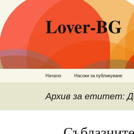
Lover-BG
Към
Начало
Насоки за публикуване
съдържанието
Архив за етитет: 
Съблазните