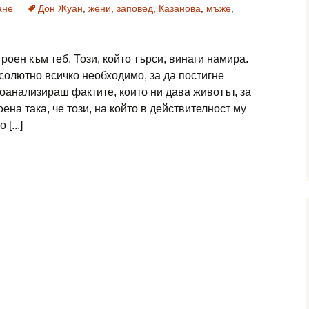
ане
Дон Жуан
,
жени
,
заповед
,
Казанова
,
мъже
,
оен към теб. Този, който търси, винаги намира.
бсолютно всичко необходимо, за да постигне
роанализираш фактите, които ни дава животът, за
ена така, че този, на който в действителност му
[...]