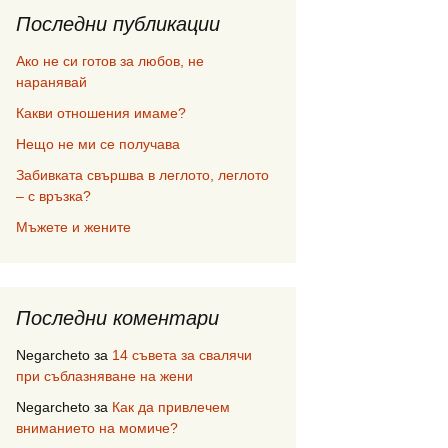
Последни публикации
Ако не си готов за любов, не
наранявай
Какви отношения имаме?
Нещо не ми се получава
Забивката свършва в леглото, леглото
– с връзка?
Мъжете и жените
Последни коментари
Negarcheto
за
14 съвета за свалячи
при съблазняване на жени
Negarcheto
за
Как да привлечем
вниманието на момиче?