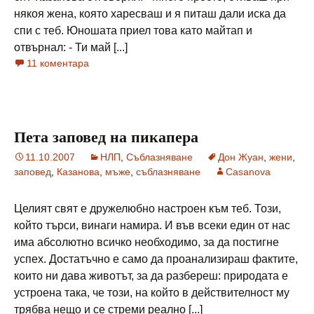
някоя жена, която харесваш и я питаш дали иска да
спи с теб. Юношата приел това като майтап и
отвърнал: - Ти май [...]
11 коментара
Пета заповед на пикапера
11.10.2007
НЛП
,
Съблазняване
Дон Жуан
,
жени
,
заповед
,
Казанова
,
мъже
,
съблазняване
Casanova
Целият свят е дружелюбно настроен към теб. Този,
който търси, винаги намира. И във всеки един от нас
има абсолютно всичко необходимо, за да постигне
успех. Достатъчно е само да проанализираш фактите,
които ни дава животът, за да разбереш: природата е
устроена така, че този, на който в действителност му
трябва нещо и се стреми реално [...]