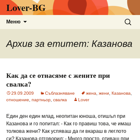
Lover-BG
Към
Търсен
Меню
съдържанието
за:
Архив за етитет: Казанова
Как да се отнасяме с жените при
свалка?
29.09.2009
Съблазняване
жена
,
жени
,
Казанова
,
отношение
,
партньор
,
свалка
Lover
Един ден един млад, неопитан юноша, отишъл при
Казанова и го попитал: - Как го правиш това, че имаш
толкова жени? Как успяваш да ги вкараш в леглото
си? Казанова отговорил: - Много просто, отиваш при