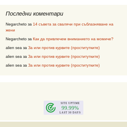
Последни коментари
Negarcheto
за
14 съвета за свалячи при съблазняване на
жени
Negarcheto
за
Как да привлечем вниманието на момиче?
alien sea
за
За или против курвите (проститутките)
alien sea
за
За или против курвите (проститутките)
alien sea
за
За или против курвите (проститутките)