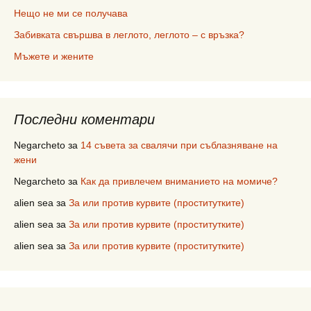
Нещо не ми се получава
Забивката свършва в леглото, леглото – с връзка?
Мъжете и жените
Последни коментари
Negarcheto
за
14 съвета за свалячи при съблазняване на
жени
Negarcheto
за
Как да привлечем вниманието на момиче?
alien sea
за
За или против курвите (проститутките)
alien sea
за
За или против курвите (проститутките)
alien sea
за
За или против курвите (проститутките)