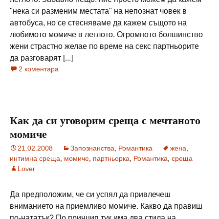
"нека си разменим местата" на непознат човек в
автобуса, но се стесняваме да кажем същото на
любимото момиче в леглото. Огромното болшинство
жени страстно желае по време на секс партньорите
да разговарят [...]
2 коментара
Как да си уговорим среща с мечтаното
момиче
21.02.2008
Запознанства
,
Романтика
жена
,
интимна среща
,
момиче
,
партньорка
,
Романтика
,
среща
Lover
Да предположим, че си успял да привлечеш
вниманието на приемливо момиче. Какво да правиш
по-нататък? По принцип тук има два стила на