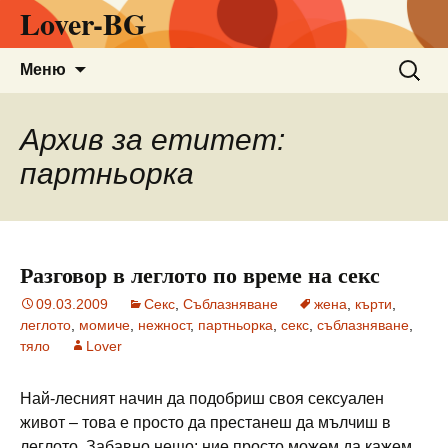
Lover-BG
Към
Търсен
Меню
съдържанието
за:
Архив за етитет:
партньорка
Разговор в леглото по време на секс
09.03.2009
Секс
,
Съблазняване
жена
,
кърти
,
леглото
,
момиче
,
нежност
,
партньорка
,
секс
,
съблазняване
,
тяло
Lover
Най-лесният начин да подобриш своя сексуален
живот – това е просто да престанеш да мълчиш в
леглото. Забавно нещо: ние просто можем да кажем