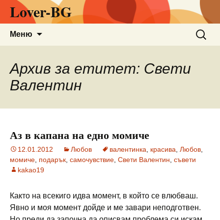
Lover-BG
Към
Търсен
Меню
съдържанието
за:
Архив за етитет: Свети
Валентин
Аз в капана на едно момиче
12.01.2012
Любов
валентинка
,
красива
,
Любов
,
момиче
,
подарък
,
самочувствие
,
Свети Валентин
,
съвети
kakao19
Както на всекиго идва момент, в който се влюбваш.
Явно и моя момент дойде и ме завари неподготвен.
Но преди да започна да описвам проблема си искам