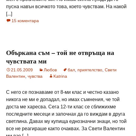
пусна навън всичкото това, което чувствам. На накой
[...]
15 коментара
Объркана съм – той не отвръща на
чувствата ми
21.05.2009
Любов
бал
,
приятелство
,
Свети
Валентин
,
чувства
Katrina
С него се познаваме от 8-ми клас и честно казано
никога не ми е допадал, но имах съмнения, че той
доста ме харесва. Сега 12-ти клас се сближихме
последните месеци и започнах да го виждам в друга
светлина. Давах му купища еднозначни знаци, но той
все не реагираше както очаквах. За Свети Валентин
ми взе [...]