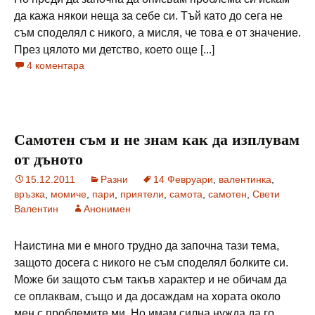
да кажа някои неща за себе си. Тъй като до сега не
съм споделял с никого, а мисля, че това е от значение.
През цялото ми детство, което още [...]
4 коментара
Самотен съм и не знам как да изплувам
от дъното
15.12.2011
Разни
14 Февруари
,
валентинка
,
връзка
,
момиче
,
пари
,
приятели
,
самота
,
самотен
,
Свети
Валентин
Анонимен
Наистина ми е много трудно да започна тази тема,
защото досега с никого не съм споделял болките си.
Може би защото съм такъв характер и не обичам да
се оплаквам, също и да досаждам на хората около
мен с проблемите ми. Но имам силна нужда да го