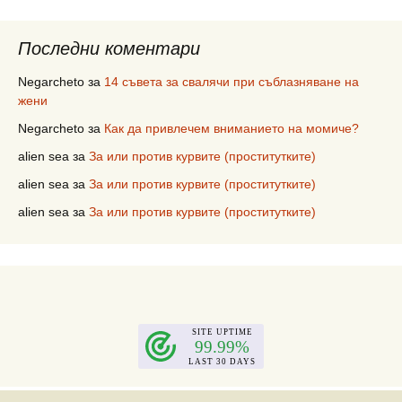
Последни коментари
Negarcheto
за
14 съвета за свалячи при съблазняване на
жени
Negarcheto
за
Как да привлечем вниманието на момиче?
alien sea
за
За или против курвите (проститутките)
alien sea
за
За или против курвите (проститутките)
alien sea
за
За или против курвите (проститутките)