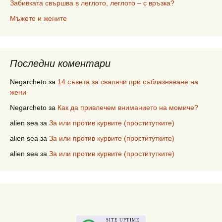
Забивката свършва в леглото, леглото – с връзка?
Мъжете и жените
Последни коментари
Negarcheto
за
14 съвета за свалячи при съблазняване на
жени
Negarcheto
за
Как да привлечем вниманието на момиче?
alien sea
за
За или против курвите (проститутките)
alien sea
за
За или против курвите (проститутките)
alien sea
за
За или против курвите (проститутките)