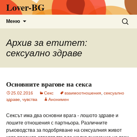
Lover-BG
Към
Търсен
Меню
съдържанието
за:
Архив за етитет:
сексуално здраве
Основните врагове на секса
25.02.2016
Секс
взаимоотношения
,
сексуално
здраве
,
чувства
Анонимен
Сексът има два основни врага - лошото здраве и
лошите отношения с партньора. Различните
ръководства за подобряване на сексуалния живот