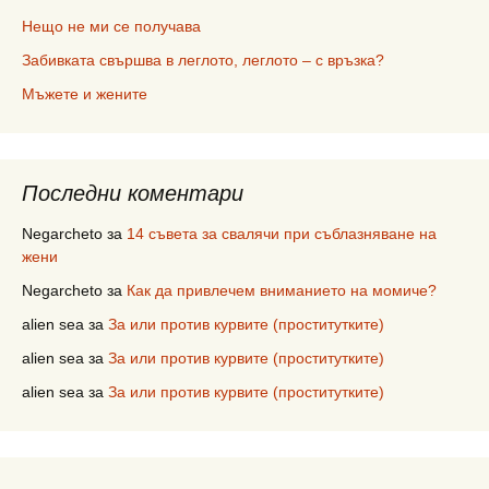
Нещо не ми се получава
Забивката свършва в леглото, леглото – с връзка?
Мъжете и жените
Последни коментари
Negarcheto
за
14 съвета за свалячи при съблазняване на
жени
Negarcheto
за
Как да привлечем вниманието на момиче?
alien sea
за
За или против курвите (проститутките)
alien sea
за
За или против курвите (проститутките)
alien sea
за
За или против курвите (проститутките)