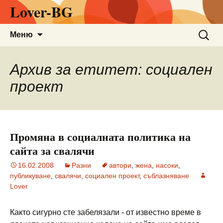
Lover-BG
Към
Търсен
Меню
съдържанието
за:
Архив за етитет: социален
проект
Промяна в социалната политика на
сайта за свалячи
16.02.2008
Разни
автори
,
жена
,
насоки
,
публикуване
,
свалячи
,
социален проект
,
съблазняване
Lover
Както сигурно сте забелязали - от известно време в