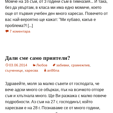
Момче на 16 съм, от 3 години съм в гимназия... И така,
без да увъртам, в класа ми има едно момиче, което
още от първия учебен ден много харесах. Повечето от
вас най-вероятно ще кажат: "Ми хубаво, какъв е
проблема?! [...]
7 коментара
Дали сме само приятели?
03.06.2014
Любов
забивки
,
срамежлив
,
съученици
,
харесва
an86na
Здравейте, моля за малко съвети от господата, че
вече адски много се обърках, пък на всичкото отгоре
съм и хлътнала много. Ще Ви разкажа с малко повече
подробности. Аз съм на 27 г, господинът, който
харесвам е на 28 г. Познаваме се от много години,