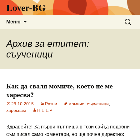
Lover-BG
Към
Търсен
Меню
съдържанието
за:
Архив за етитет:
съученици
Как да сваля момиче, което не ме
харесва?
29.10.2015
Разни
момиче
,
съученици
,
харесвам
H.E.L.P
Здравейте! За първи път пиша в този сайт,а подобни
съм писал само коментари, но ще почна директно: