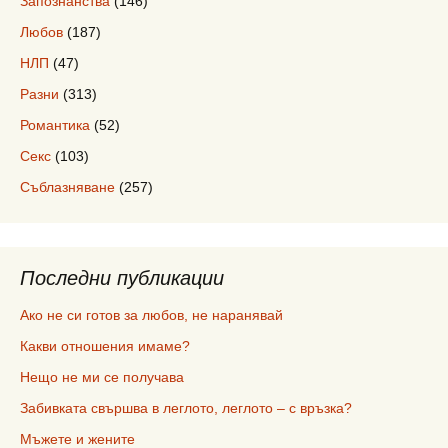
Запознанства
(146)
Любов
(187)
НЛП
(47)
Разни
(313)
Романтика
(52)
Секс
(103)
Съблазняване
(257)
Последни публикации
Ако не си готов за любов, не наранявай
Какви отношения имаме?
Нещо не ми се получава
Забивката свършва в леглото, леглото – с връзка?
Мъжете и жените