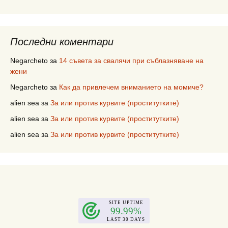
Последни коментари
Negarcheto
за
14 съвета за свалячи при съблазняване на
жени
Negarcheto
за
Как да привлечем вниманието на момиче?
alien sea
за
За или против курвите (проститутките)
alien sea
за
За или против курвите (проститутките)
alien sea
за
За или против курвите (проститутките)