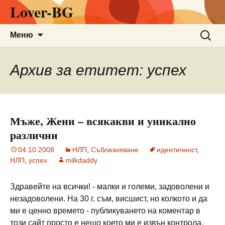
Lover-BG
Към
Търсен
Меню
съдържанието
за:
Архив за етитет: успех
Мъже, Жени – всякакви и уникално
различни
04.10.2008
НЛП
,
Съблазняване
идентичност
,
НЛП
,
успех
milkdaddy
Здравейте на всички! - малки и големи, задоволени и
незадоволени. На 30 г. съм, висшист, но колкото и да
ми е ценно времето - публикуването на коментар в
този сайт просто е нещо което ми е извън контрола,