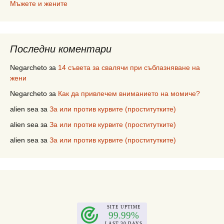
Мъжете и жените
Последни коментари
Negarcheto
за
14 съвета за свалячи при съблазняване на
жени
Negarcheto
за
Как да привлечем вниманието на момиче?
alien sea
за
За или против курвите (проститутките)
alien sea
за
За или против курвите (проститутките)
alien sea
за
За или против курвите (проститутките)