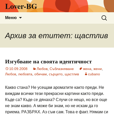
Lover-BG
Към
Търсен
Меню
съдържанието
за:
Архив за етитет: щастлив
Изгубване на своята идентичност
10.09.2008
Любов
,
Съблазняване
жена
,
жени
,
Любов
,
любовта
,
обичам
,
сърцето
,
щастлив
cubano
Какво стана? Не усещам ароматите както преди. Не
виждам всички тези прекрасни картини както преди.
Къде са? Къде се дянаха? Случи се нещо, но все още
не знам какво. А може би знам, но не искам да го
приема. РАЗБРАХ. Аз съм сам. Това е факт. Нямам си