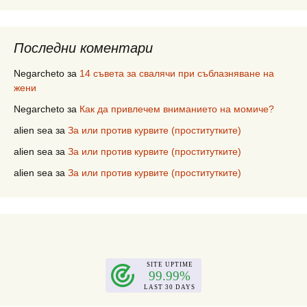
Последни коментари
Negarcheto
за
14 съвета за свалячи при съблазняване на
жени
Negarcheto
за
Как да привлечем вниманието на момиче?
alien sea
за
За или против курвите (проститутките)
alien sea
за
За или против курвите (проститутките)
alien sea
за
За или против курвите (проститутките)